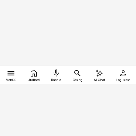
Menüü
Uudised
Raadio
Otsing
AI Chat
Logi sisse
Vana-Lõuna 39/1, 19094 Tallinn
(+372) 667 0111
meditsiiniuudised@aripaev.ee
Tellimisega seotud küsimused: