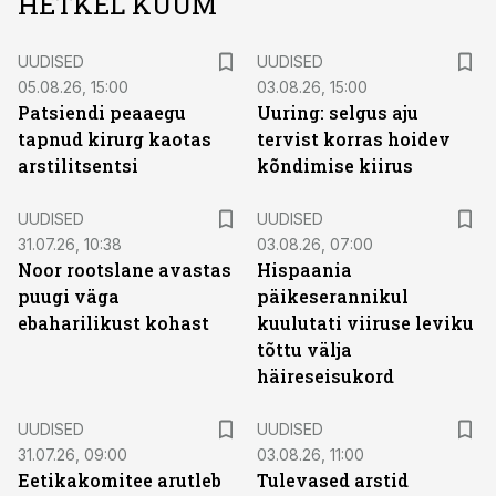
HETKEL KUUM
UUDISED
UUDISED
05.08.26, 15:00
03.08.26, 15:00
Patsiendi peaaegu
Uuring: selgus aju
tapnud kirurg kaotas
tervist korras hoidev
arstilitsentsi
kõndimise kiirus
UUDISED
UUDISED
31.07.26, 10:38
03.08.26, 07:00
Noor rootslane avastas
Hispaania
puugi väga
päikeserannikul
ebaharilikust kohast
kuulutati viiruse leviku
tõttu välja
häireseisukord
UUDISED
UUDISED
31.07.26, 09:00
03.08.26, 11:00
Eetikakomitee arutleb
Tulevased arstid