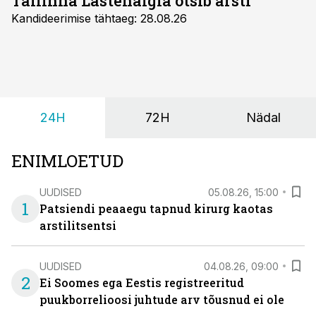
Tallinna Lastehaigla otsib arsti
Kandideerimise tähtaeg: 28.08.26
24H
72H
Nädal
ENIMLOETUD
UUDISED
05.08.26, 15:00
1
Patsiendi peaaegu tapnud kirurg kaotas
arstilitsentsi
UUDISED
04.08.26, 09:00
2
Ei Soomes ega Eestis registreeritud
puukborrelioosi juhtude arv tõusnud ei ole