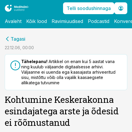
Telli soodushinnaga
Avaleht
Kõik lood
Ravimiuudised
Podcastid
Konvere
cebook
Tagasi
Twitter)
22.12.06, 00:00
kedIn
Tähelepanu!
Artikkel on enam kui 5 aastat vana
ning kuulub väljaande digitaalsesse arhiivi.
ail
Väljaanne ei uuenda ega kaasajasta arhiveeritud
sisu, mistõttu võib olla vajalik kaasaegsete
k
allikatega tutvumine
Kohtumine Keskerakonna
esindajatega arste ja õdesid
ei rõõmustanud