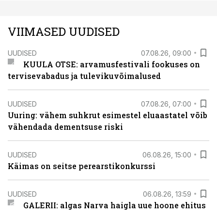
VIIMASED UUDISED
UUDISED
07.08.26, 09:00
KUULA OTSE: arvamusfestivali fookuses on
tervisevabadus ja tulevikuvõimalused
UUDISED
07.08.26, 07:00
Uuring: vähem suhkrut esimestel eluaastatel võib
vähendada dementsuse riski
UUDISED
06.08.26, 15:00
Käimas on seitse perearstikonkurssi
UUDISED
06.08.26, 13:59
GALERII: algas Narva haigla uue hoone ehitus