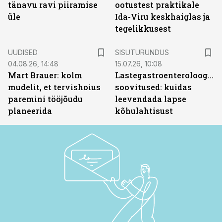
tänavu ravi piiramise
ootustest praktikale
üle
Ida-Viru keskhaiglas ja
tegelikkusest
ST
UUDISED
SISUTURUNDUS
04.08.26, 14:48
15.07.26, 10:08
Mart Brauer: kolm
Lastegastroenteroloogide
mudelit, et tervishoius
soovitused: kuidas
paremini tööjõudu
leevendada lapse
planeerida
kõhulahtisust