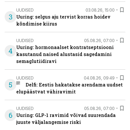
UUDISED
03.08.26, 15:00
3
Uuring: selgus aju tervist korras hoidev
kõndimise kiirus
UUDISED
05.08.26, 07:00
Uuring: hormonaalset kontratseptsiooni
4
kasutanud naised alustasid sagedamini
semaglutiidiravi
UUDISED
04.08.26, 09:49
5
Delfi: Eestis hakatakse arendama uudset
elupäästvat vähiravimit
UUDISED
05.08.26, 07:00
6
Uuring: GLP-1 ravimid võivad suurendada
juuste väljalangemise riski