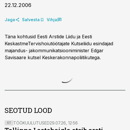
22.12.2006
Jaga
Salvesta
Vihja
Täna kohtusid Eesti Arstide Liidu ja Eesti
KeskastmeTervishoiutöötajate Kutseliidu esindajad
majandus- jakommunikatsiooniminister Edgar
Savisaare kutsel Keskerakonnapoliitikutega.
SEOTUD LOOD
TÖÖKUULUTUSED
29.07.26, 12:56
ST