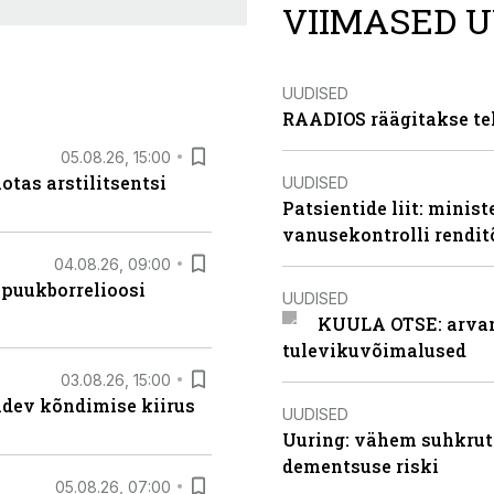
VIIMASED U
UUDISED
RAADIOS räägitakse te
05.08.26, 15:00
otas arstilitsentsi
UUDISED
Patsientide liit: minis
vanusekontrolli rendi
04.08.26, 09:00
 puukborrelioosi
UUDISED
KUULA OTSE: arvamu
tulevikuvõimalused
03.08.26, 15:00
oidev kõndimise kiirus
UUDISED
Uuring: vähem suhkrut
dementsuse riski
05.08.26, 07:00