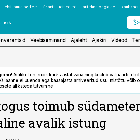
ehitusuudised.ee
finantsuudised.ee
aritehnoloogia.ee
kaubandu
nverentsid
Veebiseminarid
Ajaleht
Ajakiri
Videod
Ter
panu!
Artikkel on enam kui 5 aastat vana ning kuulub väljaande digi
. Väljaanne ei uuenda ega kaasajasta arhiveeritud sisu, mistõttu võib ol
sete allikatega tutvumine
kogus toimub südameter
line avalik istung