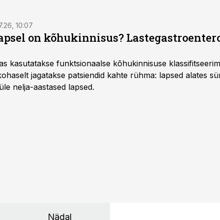
7.26, 10:07
lapsel on kõhukinnisus? Lastegastroenter
as kasutatakse funktsionaalse kõhukinnisuse klassifitseer
e kohaselt jagatakse patsiendid kahte rühma: lapsed alates sün
üle nelja-aastased lapsed.
Nädal