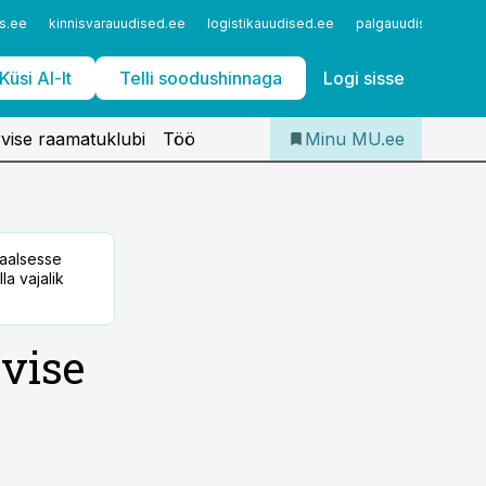
Iseteenindus
s.ee
kinnisvarauudised.ee
logistikauudised.ee
palgauudised.ee
Telli Meditsiiniuudised
Küsi AI-lt
Telli soodushinnaga
Logi sisse
vise raamatuklubi
Töö
Minu MU.ee
taalsesse
la vajalik
vise