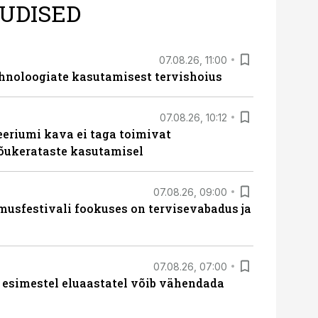
UDISED
07.08.26, 11:00
hnoloogiate kasutamisest tervishoius
07.08.26, 10:12
teeriumi kava ei taga toimivat
tõukerataste kasutamisel
07.08.26, 09:00
sfestivali fookuses on tervisevabadus ja
07.08.26, 07:00
 esimestel eluaastatel võib vähendada