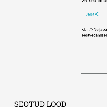
26. septemb
Jaga
<br />Neljapäe
eestvedamisel 
SEOTUD LOOD