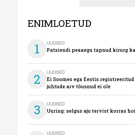
ENIMLOETUD
UUDISED
1
Patsiendi peaaegu tapnud kirurg ka
UUDISED
2
Ei Soomes ega Eestis registreeritud
juhtude arv tõusnud ei ole
UUDISED
3
Uuring: selgus aju tervist korras h
UUDISED