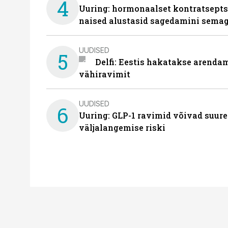
4
Uuring: hormonaalset kontratsept
naised alustasid sagedamini semag
UUDISED
5
Delfi: Eestis hakatakse arenda
vähiravimit
UUDISED
6
Uuring: GLP-1 ravimid võivad suure
väljalangemise riski