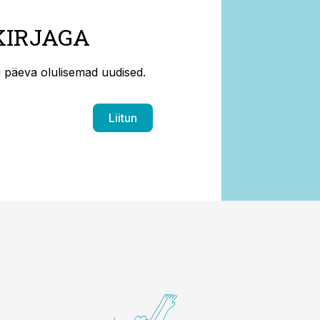
KIRJAGA
ti päeva olulisemad uudised.
Liitun