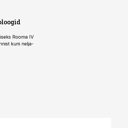
oloogid
imiseks Rooma IV
nist kuni nelja-