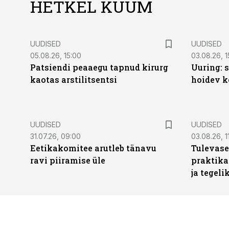
HETKEL KUUM
UUDISED
UUDISED
05.08.26, 15:00
03.08.26, 1
Patsiendi peaaegu tapnud kirurg
Uuring: s
kaotas arstilitsentsi
hoidev k
UUDISED
UUDISED
31.07.26, 09:00
03.08.26, 1
Eetikakomitee arutleb tänavu
Tulevase
ravi piiramise üle
praktika
ja tegeli