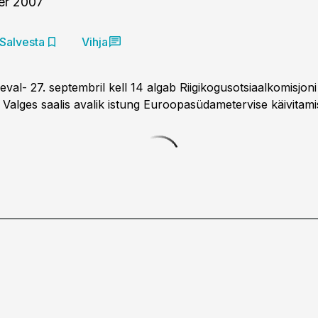
er 2007
Salvesta
Vihja
val- 27. septembril kell 14 algab Riigikogusotsiaalkomisjoni
Valges saalis avalik istung Euroopasüdametervise käivitamis