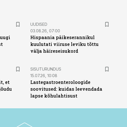
UUDISED
03.08.26, 07:00
puugi
Hispaania päikeserannikul
st
kuulutati viiruse leviku tõttu
välja häireseisukord
ST
SISUTURUNDUS
15.07.26, 10:08
t, et
Lastegastroenteroloogide
jõudu
soovitused: kuidas leevendada
lapse kõhulahtisust