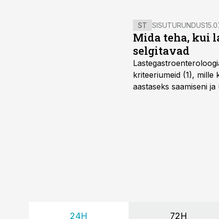
ST
SISUTURUNDUS
15.0
Mida teha, kui 
selgitavad
Lastegastroenteroloogi
kriteeriumeid (1), mill
aastaseks saamiseni ja 
24H
72H