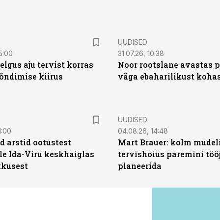
UUDISED
5:00
31.07.26, 10:38
elgus aju tervist korras
Noor rootslane avastas 
õndimise kiirus
väga ebaharilikust koha
UUDISED
1:00
04.08.26, 14:48
d arstid ootustest
Mart Brauer: kolm mudeli
le Ida-Viru keskhaiglas
tervishoius paremini töö
kkusest
planeerida