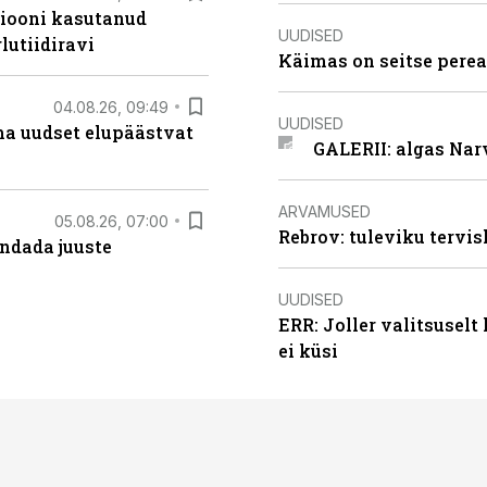
siooni kasutanud
UUDISED
lutiidiravi
Käimas on seitse perea
04.08.26, 09:49
UUDISED
ma uudset elupäästvat
GALERII: algas Nar
ARVAMUSED
05.08.26, 07:00
Rebrov: tuleviku tervis
ndada juuste
UUDISED
ERR: Joller valitsuselt
ei küsi