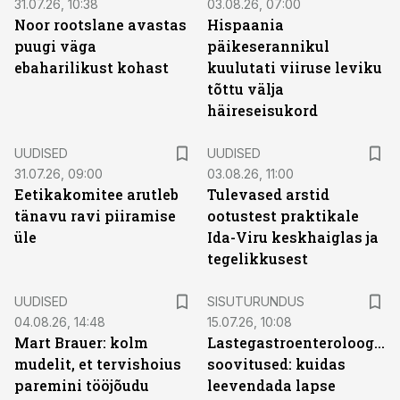
31.07.26, 10:38
03.08.26, 07:00
Noor rootslane avastas
Hispaania
puugi väga
päikeserannikul
ebaharilikust kohast
kuulutati viiruse leviku
tõttu välja
häireseisukord
UUDISED
UUDISED
31.07.26, 09:00
03.08.26, 11:00
Eetikakomitee arutleb
Tulevased arstid
tänavu ravi piiramise
ootustest praktikale
üle
Ida-Viru keskhaiglas ja
tegelikkusest
ST
UUDISED
SISUTURUNDUS
04.08.26, 14:48
15.07.26, 10:08
Mart Brauer: kolm
Lastegastroenteroloogide
mudelit, et tervishoius
soovitused: kuidas
paremini tööjõudu
leevendada lapse