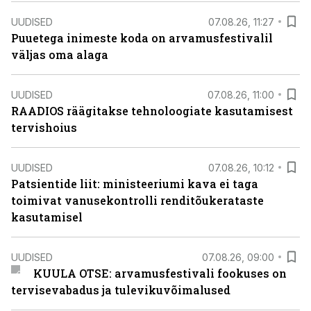
UUDISED
07.08.26, 11:27
Puuetega inimeste koda on arvamusfestivalil
väljas oma alaga
UUDISED
07.08.26, 11:00
RAADIOS räägitakse tehnoloogiate kasutamisest
tervishoius
UUDISED
07.08.26, 10:12
Patsientide liit: ministeeriumi kava ei taga
toimivat vanusekontrolli renditõukerataste
kasutamisel
UUDISED
07.08.26, 09:00
KUULA OTSE: arvamusfestivali fookuses on
tervisevabadus ja tulevikuvõimalused