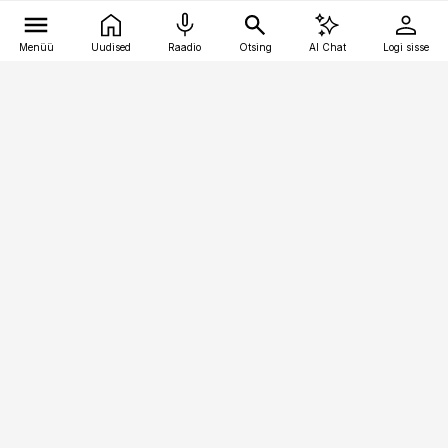
Menüü
Uudised
Raadio
Otsing
AI Chat
Logi sisse
Vana-Lõuna 39/1, 19094 Tallinn
(+372) 667 0111
meditsiiniuudised@aripaev.ee
Tellimisega seotud küsimused:
tellimiskeskus@aripaev.ee
Telli
Reklaam
Firmast
Sisu kasutamisõigused
Ajakirjaniku
eetikakoodeks
Üldtingimused
Privaatsustingimused