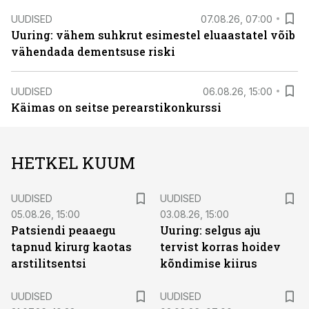
UUDISED
07.08.26, 07:00
Uuring: vähem suhkrut esimestel eluaastatel võib
vähendada dementsuse riski
UUDISED
06.08.26, 15:00
Käimas on seitse perearstikonkurssi
HETKEL KUUM
UUDISED
UUDISED
05.08.26, 15:00
03.08.26, 15:00
Patsiendi peaaegu
Uuring: selgus aju
tapnud kirurg kaotas
tervist korras hoidev
arstilitsentsi
kõndimise kiirus
UUDISED
UUDISED