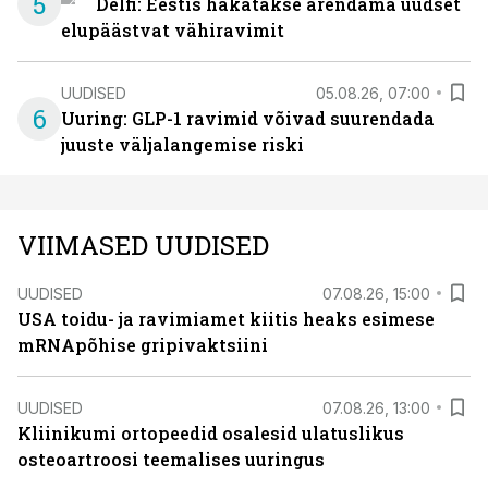
5
Delfi: Eestis hakatakse arendama uudset
elupäästvat vähiravimit
UUDISED
05.08.26, 07:00
6
Uuring: GLP-1 ravimid võivad suurendada
juuste väljalangemise riski
VIIMASED UUDISED
UUDISED
07.08.26, 15:00
USA toidu- ja ravimiamet kiitis heaks esimese
mRNApõhise gripivaktsiini
UUDISED
07.08.26, 13:00
Kliinikumi ortopeedid osalesid ulatuslikus
osteoartroosi teemalises uuringus