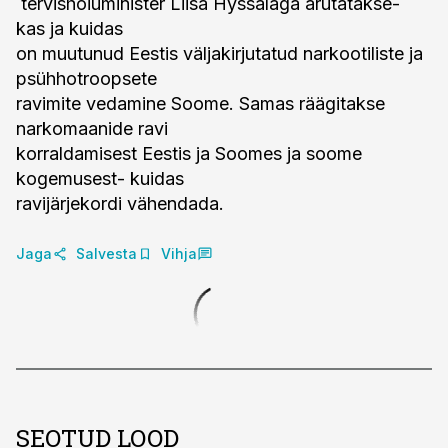
tervishoiuminister Liisa Hyssäläga arutatakse-
kas ja kuidas
on muutunud Eestis väljakirjutatud narkootiliste ja
psühhotroopsete
ravimite vedamine Soome. Samas räägitakse
narkomaanide ravi
korraldamisest Eestis ja Soomes ja soome
kogemusest- kuidas
ravijärjekordi vähendada.
Jaga
Salvesta
Vihja
SEOTUD LOOD