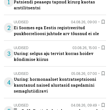
1
Patsiendi peaaegu tapnud kirurg kaotas
arstilitsentsi
UUDISED
04.08.26, 09:00
2
Ei Soomes ega Eestis registreeritud
puukborrelioosi juhtude arv tõusnud ei ole
UUDISED
03.08.26, 15:00
3
Uuring: selgus aju tervist korras hoidev
kõndimise kiirus
UUDISED
05.08.26, 07:00
Uuring: hormonaalset kontratseptsiooni
4
kasutanud naised alustasid sagedamini
semaglutiidiravi
UUDISED
04.08.26, 09:49