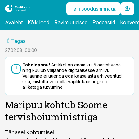
Telli soodushinnaga
Avaleht
Kõik lood
Ravimiuudised
Podcastid
Konvere
cebook
Tagasi
Twitter)
27.02.08, 00:00
kedIn
Tähelepanu!
Artikkel on enam kui 5 aastat vana
ning kuulub väljaande digitaalsesse arhiivi.
ail
Väljaanne ei uuenda ega kaasajasta arhiveeritud
sisu, mistõttu võib olla vajalik kaasaegsete
k
allikatega tutvumine
Maripuu kohtub Soome
tervishoiuministriga
Tänasel kohtumisel