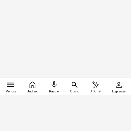
Menüü
Uudised
Raadio
Otsing
AI Chat
Logi sisse
Vana-Lõuna 39/1, 19094 Tallinn
(+372) 667 0111