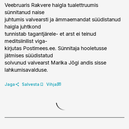
Veebruaris Rakvere haigla tualettruumis
sünnitanud naise
juhtumis valvearsti ja ämmaemandat süüdistanud
haigla juhtkond
tunnistab tagantjärele- et arst ei teinud
meditsiinilist viga-
kirjutas Postimees.ee. Sünnitaja hooletusse
jätmises süüdistatud
solvunud valvearst Marika Jõgi andis sisse
lahkumisavalduse.
Jaga
Salvesta
Vihja