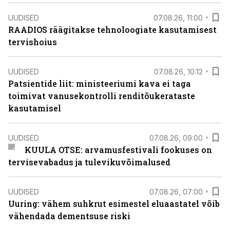
UUDISED
07.08.26, 11:00
RAADIOS räägitakse tehnoloogiate kasutamisest
tervishoius
UUDISED
07.08.26, 10:12
Patsientide liit: ministeeriumi kava ei taga
toimivat vanusekontrolli renditõukerataste
kasutamisel
UUDISED
07.08.26, 09:00
KUULA OTSE: arvamusfestivali fookuses on
tervisevabadus ja tulevikuvõimalused
UUDISED
07.08.26, 07:00
Uuring: vähem suhkrut esimestel eluaastatel võib
vähendada dementsuse riski