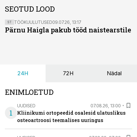
SEOTUD LOOD
TÖÖKUULUTUSED
09.07.26, 13:17
ST
Pärnu Haigla pakub tööd naistearstile
24H
72H
Nädal
ENIMLOETUD
UUDISED
07.08.26, 13:00
1
Kliinikumi ortopeedid osalesid ulatuslikus
osteoartroosi teemalises uuringus