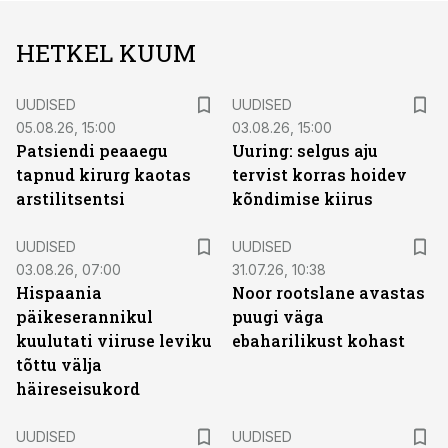
HETKEL KUUM
UUDISED
UUDISED
05.08.26, 15:00
03.08.26, 15:00
Patsiendi peaaegu
Uuring: selgus aju
tapnud kirurg kaotas
tervist korras hoidev
arstilitsentsi
kõndimise kiirus
UUDISED
UUDISED
03.08.26, 07:00
31.07.26, 10:38
Hispaania
Noor rootslane avastas
päikeserannikul
puugi väga
kuulutati viiruse leviku
ebaharilikust kohast
tõttu välja
häireseisukord
UUDISED
UUDISED