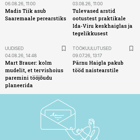
06.08.26, 11:00
03.08.26, 11:00
Madis Tiik asub
Tulevased arstid
Saaremaale perearstiks
ootustest praktikale
Ida-Viru keskhaiglas ja
tegelikkusest
ST
UUDISED
TÖÖKUULUTUSED
04.08.26, 14:48
09.07.26, 13:17
Mart Brauer: kolm
Pärnu Haigla pakub
mudelit, et tervishoius
tööd naistearstile
paremini tööjõudu
planeerida