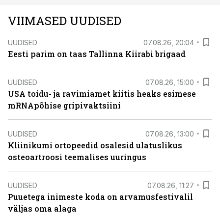
VIIMASED UUDISED
UUDISED
07.08.26, 20:04
Eesti parim on taas Tallinna Kiirabi brigaad
UUDISED
07.08.26, 15:00
USA toidu- ja ravimiamet kiitis heaks esimese
mRNApõhise gripivaktsiini
UUDISED
07.08.26, 13:00
Kliinikumi ortopeedid osalesid ulatuslikus
osteoartroosi teemalises uuringus
UUDISED
07.08.26, 11:27
Puuetega inimeste koda on arvamusfestivalil
väljas oma alaga