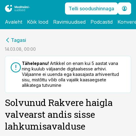
Telli soodushinnaga
Avaleht
Kõik lood
Ravimiuudised
Podcastid
Konvere
cebook
Tagasi
Twitter)
14.03.08, 00:00
kedIn
Tähelepanu!
Artikkel on enam kui 5 aastat vana
ning kuulub väljaande digitaalsesse arhiivi.
ail
Väljaanne ei uuenda ega kaasajasta arhiveeritud
sisu, mistõttu võib olla vajalik kaasaegsete
k
allikatega tutvumine
Solvunud Rakvere haigla
valvearst andis sisse
lahkumisavalduse