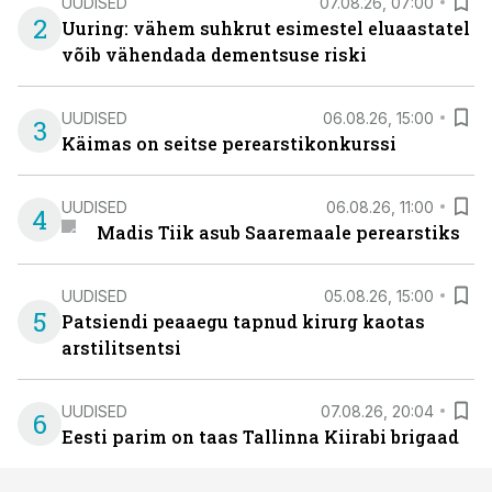
UUDISED
07.08.26, 07:00
2
Uuring: vähem suhkrut esimestel eluaastatel
võib vähendada dementsuse riski
UUDISED
06.08.26, 15:00
3
Käimas on seitse perearstikonkurssi
UUDISED
06.08.26, 11:00
4
Madis Tiik asub Saaremaale perearstiks
UUDISED
05.08.26, 15:00
5
Patsiendi peaaegu tapnud kirurg kaotas
arstilitsentsi
UUDISED
07.08.26, 20:04
6
Eesti parim on taas Tallinna Kiirabi brigaad