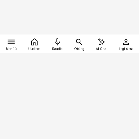
Menüü
Uudised
Raadio
Otsing
AI Chat
Logi sisse
Vana-Lõuna 39/1, 19094 Tallinn
(+372) 667 0111
meditsiiniuudised@aripaev.ee
Tellimisega seotud küsimused:
tellimiskeskus@aripaev.ee
Telli
Reklaam
Firmast