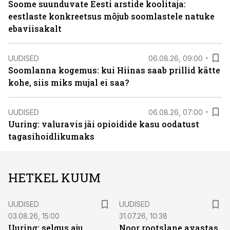
Soome suunduvate Eesti arstide koolitaja:
eestlaste konkreetsus mõjub soomlastele natuke
ebaviisakalt
UUDISED
06.08.26, 09:00
Soomlanna kogemus: kui Hiinas saab prillid kätte
kohe, siis miks mujal ei saa?
UUDISED
06.08.26, 07:00
Uuring: valuravis jäi opioidide kasu oodatust
tagasihoidlikumaks
HETKEL KUUM
UUDISED
UUDISED
03.08.26, 15:00
31.07.26, 10:38
Uuring: selgus aju
Noor rootslane avastas