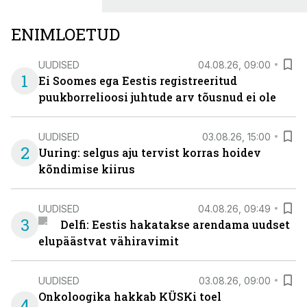
ENIMLOETUD
UUDISED
04.08.26, 09:00
1
Ei Soomes ega Eestis registreeritud
puukborrelioosi juhtude arv tõusnud ei ole
UUDISED
03.08.26, 15:00
2
Uuring: selgus aju tervist korras hoidev
kõndimise kiirus
UUDISED
04.08.26, 09:49
3
Delfi: Eestis hakatakse arendama uudset
elupäästvat vähiravimit
UUDISED
03.08.26, 09:00
Onkoloogika hakkab KÜSKi toel
4