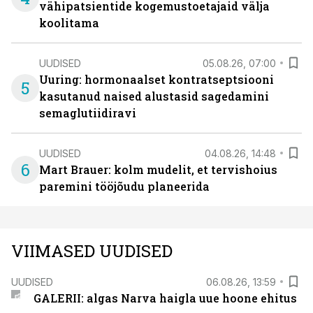
vähipatsientide kogemustoetajaid välja
koolitama
UUDISED
05.08.26, 07:00
Uuring: hormonaalset kontratseptsiooni
5
kasutanud naised alustasid sagedamini
semaglutiidiravi
UUDISED
04.08.26, 14:48
6
Mart Brauer: kolm mudelit, et tervishoius
paremini tööjõudu planeerida
VIIMASED UUDISED
UUDISED
06.08.26, 13:59
GALERII: algas Narva haigla uue hoone ehitus