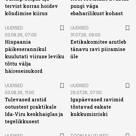
tervist korras hoidev
puugi väga
kõndimise kiirus
ebaharilikust kohast
UUDISED
UUDISED
03.08.26, 07:00
31.07.26, 09:00
Hispaania
Eetikakomitee arutleb
päikeserannikul
tänavu ravi piiramise
kuulutati viiruse leviku
üle
tõttu välja
häireseisukord
UUDISED
UUDISED
03.08.26, 11:00
29.07.26, 07:00
Tulevased arstid
Igapäevased ravimid
ootustest praktikale
tõstavad eakate
Ida-Viru keskhaiglas ja
kukkumisriski
tegelikkusest
ST
UUDISED
TÖÖKUULUTUSED