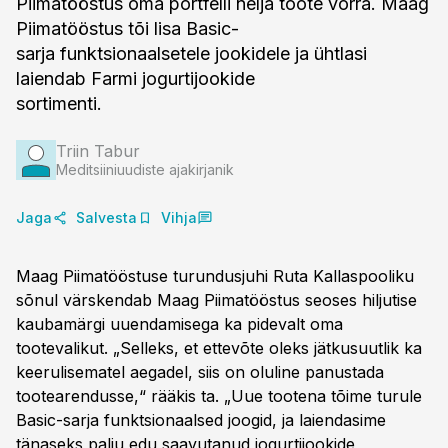
Piimatööstus oma portfelli nelja toote võrra. Maag
Piimatööstus tõi lisa Basic-
sarja funktsionaalsetele jookidele ja ühtlasi
laiendab Farmi jogurtijookide
sortimenti.
Triin Tabur
Meditsiiniuudiste ajakirjanik
Jaga
Salvesta
Vihja
Maag Piimatööstuse turundusjuhi Ruta Kallaspooliku
sõnul värskendab Maag Piimatööstus seoses hiljutise
kaubamärgi uuendamisega ka pidevalt oma
tootevalikut. „Selleks, et ettevõte oleks jätkusuutlik ka
keerulisematel aegadel, siis on oluline panustada
tootearendusse,“ rääkis ta. „Uue tootena tõime turule
Basic-sarja funktsionaalsed joogid, ja laiendasime
tänaseks palju edu saavutanud jogurtijookide