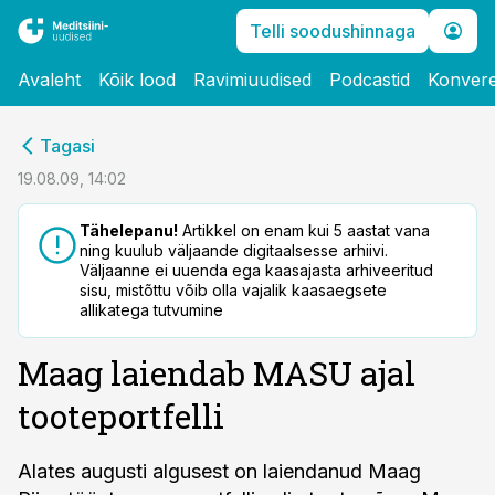
Telli soodushinnaga
Avaleht
Kõik lood
Ravimiuudised
Podcastid
Konvere
cebook
Tagasi
Twitter)
19.08.09, 14:02
kedIn
Tähelepanu!
Artikkel on enam kui 5 aastat vana
ning kuulub väljaande digitaalsesse arhiivi.
ail
Väljaanne ei uuenda ega kaasajasta arhiveeritud
sisu, mistõttu võib olla vajalik kaasaegsete
k
allikatega tutvumine
Maag laiendab MASU ajal
tooteportfelli
Alates augusti algusest on laiendanud Maag