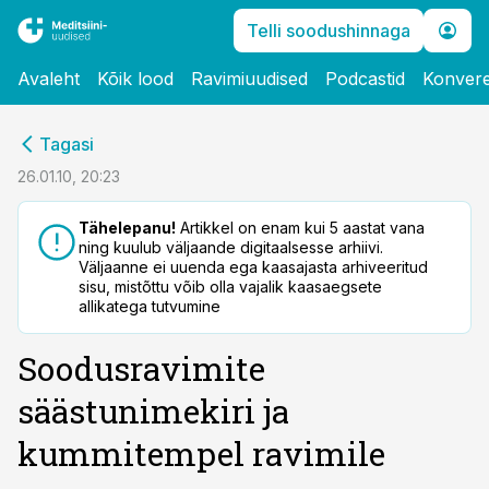
Telli soodushinnaga
Avaleht
Kõik lood
Ravimiuudised
Podcastid
Konvere
cebook
Tagasi
Twitter)
26.01.10, 20:23
kedIn
Tähelepanu!
Artikkel on enam kui 5 aastat vana
ning kuulub väljaande digitaalsesse arhiivi.
ail
Väljaanne ei uuenda ega kaasajasta arhiveeritud
sisu, mistõttu võib olla vajalik kaasaegsete
k
allikatega tutvumine
Soodusravimite
säästunimekiri ja
kummitempel ravimile