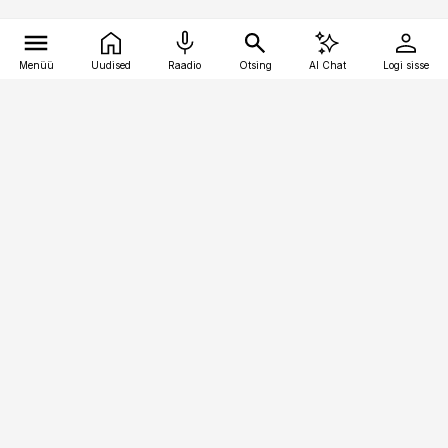
Menüü
Uudised
Raadio
Otsing
AI Chat
Logi sisse
Vana-Lõuna 39/1, 19094 Tallinn
(+372) 667 0111
meditsiiniuudised@aripaev.ee
Tellimisega seotud küsimused:
tellimiskeskus@aripaev.ee
Telli
Reklaam
Firmast
Sisu kasutamisõigused
Ajakirjaniku
eetikakoodeks