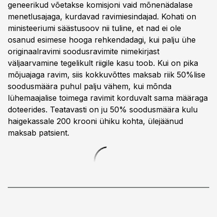
geneerikud võetakse komisjoni vaid mõnenädalase
menetlusajaga, kurdavad ravimiesindajad. Kohati on
ministeeriumi säästusoov nii tuline, et nad ei ole
osanud esimese hooga rehkendadagi, kui palju ühe
originaalravimi soodusravimite nimekirjast
väljaarvamine tegelikult riigile kasu toob. Kui on pika
mõjuajaga ravim, siis kokkuvõttes maksab riik 50%lise
soodusmäära puhul palju vähem, kui mõnda
lühemaajalise toimega ravimit korduvalt sama määraga
doteerides. Teatavasti on ju 50% soodusmäära kulu
haigekassale 200 krooni ühiku kohta, ülejäänud
maksab patsient.