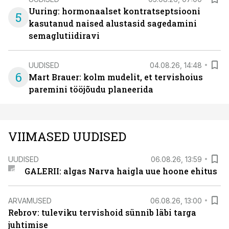
Uuring: hormonaalset kontratseptsiooni
5
kasutanud naised alustasid sagedamini
semaglutiidiravi
UUDISED
04.08.26, 14:48
6
Mart Brauer: kolm mudelit, et tervishoius
paremini tööjõudu planeerida
VIIMASED UUDISED
UUDISED
06.08.26, 13:59
GALERII: algas Narva haigla uue hoone ehitus
ARVAMUSED
06.08.26, 13:00
Rebrov: tuleviku tervishoid sünnib läbi targa
juhtimise