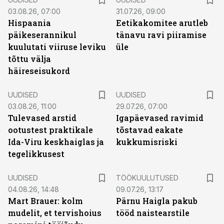
03.08.26, 07:00
31.07.26, 09:00
Hispaania
Eetikakomitee arutleb
päikeserannikul
tänavu ravi piiramise
kuulutati viiruse leviku
üle
tõttu välja
häireseisukord
UUDISED
UUDISED
03.08.26, 11:00
29.07.26, 07:00
Tulevased arstid
Igapäevased ravimid
ootustest praktikale
tõstavad eakate
Ida-Viru keskhaiglas ja
kukkumisriski
tegelikkusest
ST
UUDISED
TÖÖKUULUTUSED
04.08.26, 14:48
09.07.26, 13:17
Mart Brauer: kolm
Pärnu Haigla pakub
mudelit, et tervishoius
tööd naistearstile