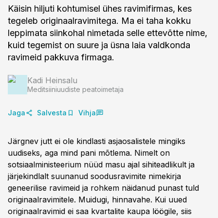
Käisin hiljuti kohtumisel ühes ravimifirmas, kes
tegeleb originaalravimitega. Ma ei taha kokku
leppimata siinkohal nimetada selle ettevõtte nime,
kuid tegemist on suure ja üsna laia valdkonda
ravimeid pakkuva firmaga.
Kadi Heinsalu
Meditsiiniuudiste peatoimetaja
Jaga
Salvesta
Vihja
Järgnev jutt ei ole kindlasti asjaosalistele mingiks
uudiseks, aga mind pani mõtlema. Nimelt on
sotsiaalministeerium nüüd masu ajal sihiteadlikult ja
järjekindlalt suunanud soodusravimite nimekirja
geneerilise ravimeid ja rohkem näidanud punast tuld
originaalravimitele. Muidugi, hinnavahe. Kui uued
originaalravimid ei saa kvartalite kaupa löögile, siis