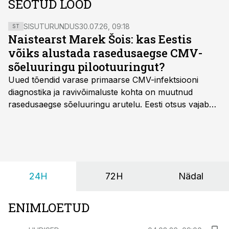
SEOTUD LOOD
SISUTURUNDUS
30.07.26, 09:18
ST
Naistearst Marek Šois: kas Eestis
võiks alustada rasedusaegse CMV-
sõeluuringu pilootuuringut?
Uued tõendid varase primaarse CMV-infektsiooni
diagnostika ja ravivõimaluste kohta on muutnud
rasedusaegse sõeluuringu arutelu. Eesti otsus vajab
siiski kohalikke epidemioloogilisi andmeid ning
rasedusaegse ja vastsündinute sõeluuringu võrdlust,
kirjutab naistearst dr Marek Šois, kes on
spetsialiseerunud lootemeditsiinile.
24H
72H
Nädal
ENIMLOETUD