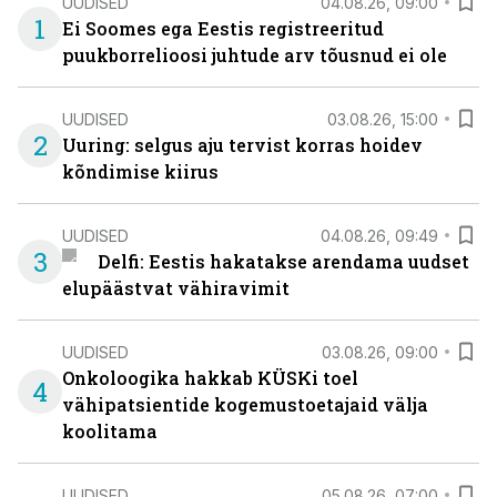
UUDISED
04.08.26, 09:00
1
Ei Soomes ega Eestis registreeritud
puukborrelioosi juhtude arv tõusnud ei ole
UUDISED
03.08.26, 15:00
2
Uuring: selgus aju tervist korras hoidev
kõndimise kiirus
UUDISED
04.08.26, 09:49
3
Delfi: Eestis hakatakse arendama uudset
elupäästvat vähiravimit
UUDISED
03.08.26, 09:00
Onkoloogika hakkab KÜSKi toel
4
vähipatsientide kogemustoetajaid välja
koolitama
UUDISED
05.08.26, 07:00