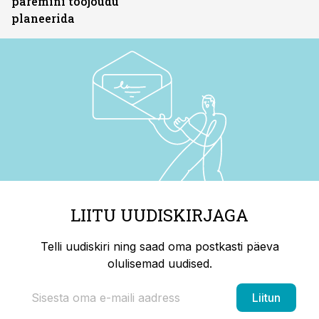
paremini tööjõudu
planeerida
LIITU UUDISKIRJAGA
Telli uudiskiri ning saad oma postkasti päeva
olulisemad uudised.
Liitun