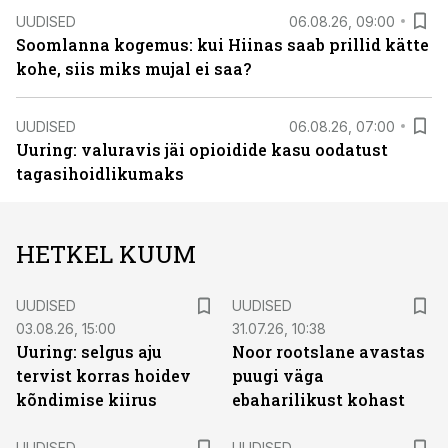
UUDISED
06.08.26, 09:00
Soomlanna kogemus: kui Hiinas saab prillid kätte
kohe, siis miks mujal ei saa?
UUDISED
06.08.26, 07:00
Uuring: valuravis jäi opioidide kasu oodatust
tagasihoidlikumaks
HETKEL KUUM
UUDISED
UUDISED
03.08.26, 15:00
31.07.26, 10:38
Uuring: selgus aju
Noor rootslane avastas
tervist korras hoidev
puugi väga
kõndimise kiirus
ebaharilikust kohast
UUDISED
UUDISED