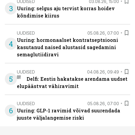
UUDISED
03.08.26, 15:00
3
Uuring: selgus aju tervist korras hoidev
kõndimise kiirus
UUDISED
05.08.26, 07:00
Uuring: hormonaalset kontratseptsiooni
4
kasutanud naised alustasid sagedamini
semaglutiidiravi
UUDISED
04.08.26, 09:49
5
Delfi: Eestis hakatakse arendama uudset
elupäästvat vähiravimit
UUDISED
05.08.26, 07:00
6
Uuring: GLP-1 ravimid võivad suurendada
juuste väljalangemise riski