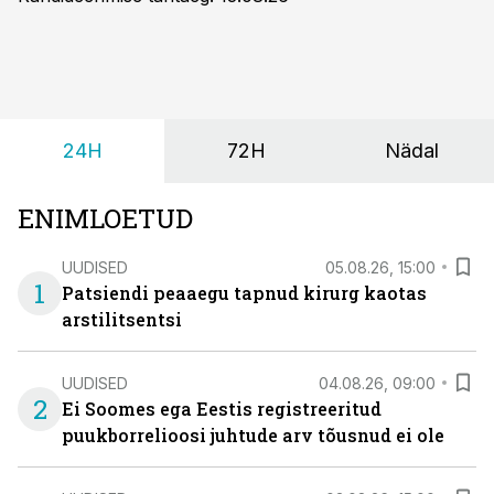
24H
72H
Nädal
ENIMLOETUD
UUDISED
05.08.26, 15:00
1
Patsiendi peaaegu tapnud kirurg kaotas
arstilitsentsi
UUDISED
04.08.26, 09:00
2
Ei Soomes ega Eestis registreeritud
puukborrelioosi juhtude arv tõusnud ei ole