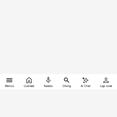
Menüü
Uudised
Raadio
Otsing
AI Chat
Logi sisse
Vana-Lõuna 39/1, 19094 Tallinn
(+372) 667 0111