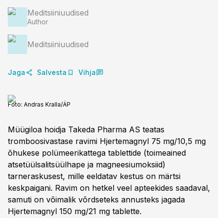
Meditsiiniuudised
Author
Meditsiiniuudised
Jaga
Salvesta
Vihja
Foto:
Andras Kralla/ÄP
Müügiloa hoidja Takeda Pharma AS teatas
tromboosivastase ravimi Hjertemagnyl 75 mg/10,5 mg
õhukese polümeerikattega tablettide (toimeained
atsetüülsalitsüülhape ja magneesiumoksiid)
tarneraskusest, mille eeldatav kestus on märtsi
keskpaigani. Ravim on hetkel veel apteekides saadaval,
samuti on võimalik võrdseteks annusteks jagada
Hjertemagnyl 150 mg/21 mg tablette.