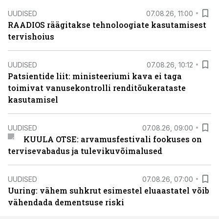
UUDISED
07.08.26, 11:00
RAADIOS räägitakse tehnoloogiate kasutamisest
tervishoius
UUDISED
07.08.26, 10:12
Patsientide liit: ministeeriumi kava ei taga
toimivat vanusekontrolli renditõukerataste
kasutamisel
UUDISED
07.08.26, 09:00
KUULA OTSE: arvamusfestivali fookuses on
tervisevabadus ja tulevikuvõimalused
UUDISED
07.08.26, 07:00
Uuring: vähem suhkrut esimestel eluaastatel võib
vähendada dementsuse riski