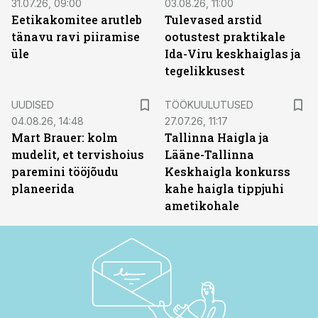
31.07.26, 09:00
03.08.26, 11:00
Eetikakomitee arutleb
Tulevased arstid
tänavu ravi piiramise
ootustest praktikale
üle
Ida-Viru keskhaiglas ja
tegelikkusest
ST
UUDISED
TÖÖKUULUTUSED
04.08.26, 14:48
27.07.26, 11:17
Mart Brauer: kolm
Tallinna Haigla ja
mudelit, et tervishoius
Lääne-Tallinna
paremini tööjõudu
Keskhaigla konkurss
planeerida
kahe haigla tippjuhi
ametikohale