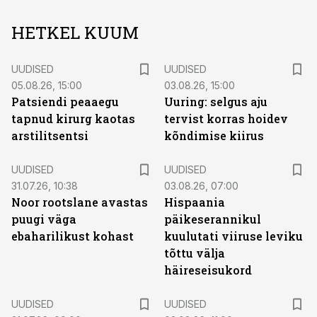
HETKEL KUUM
UUDISED
UUDISED
05.08.26, 15:00
03.08.26, 15:00
Patsiendi peaaegu
Uuring: selgus aju
tapnud kirurg kaotas
tervist korras hoidev
arstilitsentsi
kõndimise kiirus
UUDISED
UUDISED
31.07.26, 10:38
03.08.26, 07:00
Noor rootslane avastas
Hispaania
puugi väga
päikeserannikul
ebaharilikust kohast
kuulutati viiruse leviku
tõttu välja
häireseisukord
UUDISED
UUDISED