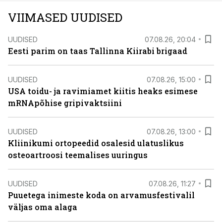
VIIMASED UUDISED
UUDISED
07.08.26, 20:04
Eesti parim on taas Tallinna Kiirabi brigaad
UUDISED
07.08.26, 15:00
USA toidu- ja ravimiamet kiitis heaks esimese
mRNApõhise gripivaktsiini
UUDISED
07.08.26, 13:00
Kliinikumi ortopeedid osalesid ulatuslikus
osteoartroosi teemalises uuringus
UUDISED
07.08.26, 11:27
Puuetega inimeste koda on arvamusfestivalil
väljas oma alaga