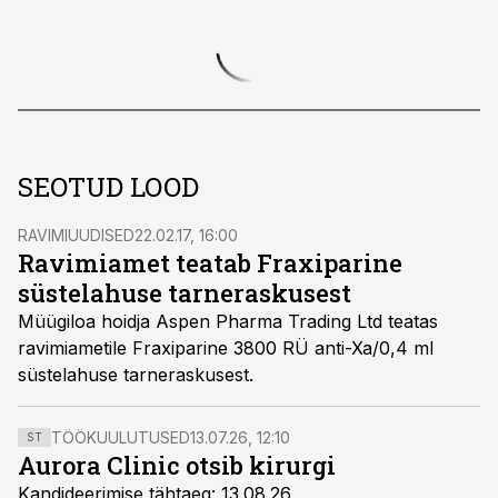
SEOTUD LOOD
RAVIMIUUDISED
22.02.17, 16:00
Ravimiamet teatab Fraxiparine
süstelahuse tarneraskusest
Müügiloa hoidja Aspen Pharma Trading Ltd teatas
ravimiametile Fraxiparine 3800 RÜ anti-Xa/0,4 ml
süstelahuse tarneraskusest.
TÖÖKUULUTUSED
13.07.26, 12:10
ST
Aurora Clinic otsib kirurgi
Kandideerimise tähtaeg: 13.08.26