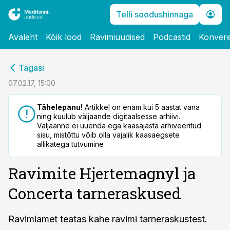
Telli soodushinnaga
Avaleht
Kõik lood
Ravimiuudised
Podcastid
Konvere
cebook
Tagasi
Twitter)
07.02.17, 15:00
kedIn
Tähelepanu!
Artikkel on enam kui 5 aastat vana
ning kuulub väljaande digitaalsesse arhiivi.
ail
Väljaanne ei uuenda ega kaasajasta arhiveeritud
sisu, mistõttu võib olla vajalik kaasaegsete
k
allikatega tutvumine
Ravimite Hjertemagnyl ja
Concerta tarneraskused
Ravimiamet teatas kahe ravimi tarneraskustest.