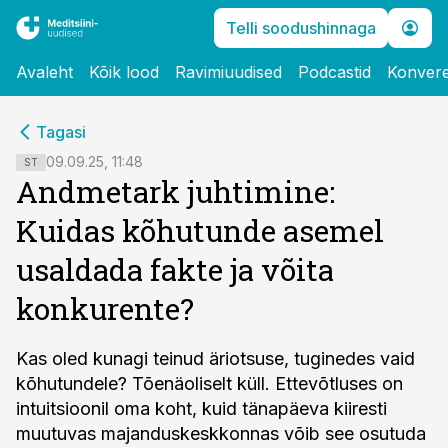
Telli soodushinnaga
Avaleht
Kõik lood
Ravimiuudised
Podcastid
Konvere
cebook
cebook
Tagasi
Twitter)
Twitter)
09.09.25, 11:48
ST
Andmetark juhtimine:
kedIn
kedIn
Kuidas kõhutunde asemel
ail
ail
usaldada fakte ja võita
k
k
konkurente?
Kas oled kunagi teinud äriotsuse, tuginedes vaid
kõhutundele? Tõenäoliselt küll. Ettevõtluses on
intuitsioonil oma koht, kuid tänapäeva kiiresti
muutuvas majanduskeskkonnas võib see osutuda