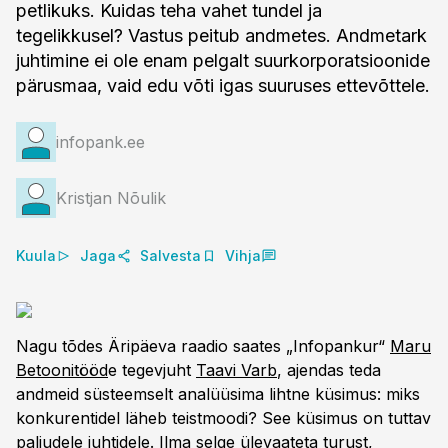
petlikuks. Kuidas teha vahet tundel ja
tegelikkusel? Vastus peitub andmetes. Andmetark
juhtimine ei ole enam pelgalt suurkorporatsioonide
pärusmaa, vaid edu võti igas suuruses ettevõttele.
infopank.ee
Kristjan Nõulik
Kuula
Jaga
Salvesta
Vihja
Nagu tõdes Äripäeva raadio saates „Infopankur“
Maru
Betoonitööd
e tegevjuht
Taavi Varb
, ajendas teda
andmeid süsteemselt analüüsima lihtne küsimus: miks
konkurentidel läheb teistmoodi? See küsimus on tuttav
paljudele juhtidele. Ilma selge ülevaateta turust,