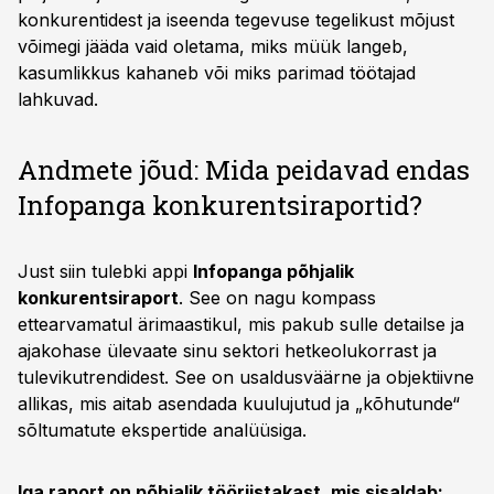
konkurentidest ja iseenda tegevuse tegelikust mõjust
võimegi jääda vaid oletama, miks müük langeb,
kasumlikkus kahaneb või miks parimad töötajad
lahkuvad.
Andmete jõud: Mida peidavad endas
Infopanga konkurentsiraportid?
Just siin tulebki appi
Infopanga põhjalik
konkurentsiraport
. See on nagu kompass
ettearvamatul ärimaastikul, mis pakub sulle detailse ja
ajakohase ülevaate sinu sektori hetkeolukorrast ja
tulevikutrendidest. See on usaldusväärne ja objektiivne
allikas, mis aitab asendada kuulujutud ja „kõhutunde“
sõltumatute ekspertide analüüsiga.
Iga raport on põhjalik tööriistakast, mis sisaldab: