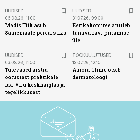
UUDISED
UUDISED
06.08.26, 11:00
31.07.26, 09:00
Madis Tiik asub
Eetikakomitee arutleb
Saaremaale perearstiks
tänavu ravi piiramise
üle
ST
UUDISED
TÖÖKUULUTUSED
03.08.26, 11:00
13.07.26, 12:10
Tulevased arstid
Aurora Clinic otsib
ootustest praktikale
dermatoloogi
Ida-Viru keskhaiglas ja
tegelikkusest