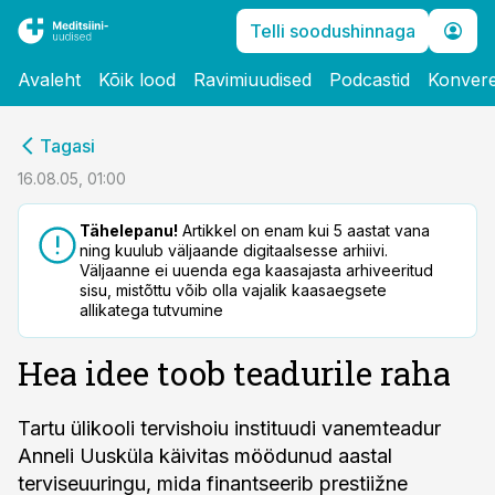
Telli soodushinnaga
Avaleht
Kõik lood
Ravimiuudised
Podcastid
Konvere
cebook
Tagasi
Twitter)
16.08.05, 01:00
kedIn
Tähelepanu!
Artikkel on enam kui 5 aastat vana
ning kuulub väljaande digitaalsesse arhiivi.
ail
Väljaanne ei uuenda ega kaasajasta arhiveeritud
sisu, mistõttu võib olla vajalik kaasaegsete
k
allikatega tutvumine
Hea idee toob teadurile raha
Tartu ülikooli tervishoiu instituudi vanemteadur
Anneli Uusküla käivitas möödunud aastal
terviseuuringu, mida finantseerib prestiižne