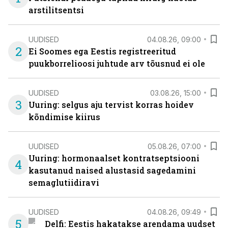
arstilitsentsi
UUDISED
04.08.26, 09:00
2
Ei Soomes ega Eestis registreeritud
puukborrelioosi juhtude arv tõusnud ei ole
UUDISED
03.08.26, 15:00
3
Uuring: selgus aju tervist korras hoidev
kõndimise kiirus
UUDISED
05.08.26, 07:00
Uuring: hormonaalset kontratseptsiooni
4
kasutanud naised alustasid sagedamini
semaglutiidiravi
UUDISED
04.08.26, 09:49
5
Delfi: Eestis hakatakse arendama uudset