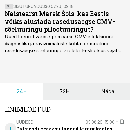
SISUTURUNDUS
30.07.26, 09:18
ST
Naistearst Marek Šois: kas Eestis
võiks alustada rasedusaegse CMV-
sõeluuringu pilootuuringut?
Uued tõendid varase primaarse CMV-infektsiooni
diagnostika ja ravivõimaluste kohta on muutnud
rasedusaegse sõeluuringu arutelu. Eesti otsus vajab
siiski kohalikke epidemioloogilisi andmeid ning
rasedusaegse ja vastsündinute sõeluuringu võrdlust,
kirjutab naistearst dr Marek Šois, kes on
spetsialiseerunud lootemeditsiinile.
24H
72H
Nädal
ENIMLOETUD
UUDISED
05.08.26, 15:00
1
Patsiendi peaaegu tapnud kirurg kaotas