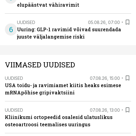
elupäästvat vähiravimit
UUDISED
05.08.26, 07:00
6
Uuring: GLP-1 ravimid võivad suurendada
juuste väljalangemise riski
VIIMASED UUDISED
UUDISED
07.08.26, 15:00
USA toidu- ja ravimiamet kiitis heaks esimese
mRNApõhise gripivaktsiini
UUDISED
07.08.26, 13:00
Kliinikumi ortopeedid osalesid ulatuslikus
osteoartroosi teemalises uuringus