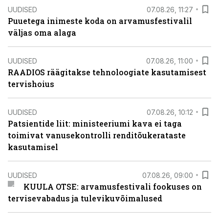
UUDISED
07.08.26, 11:27
Puuetega inimeste koda on arvamusfestivalil
väljas oma alaga
UUDISED
07.08.26, 11:00
RAADIOS räägitakse tehnoloogiate kasutamisest
tervishoius
UUDISED
07.08.26, 10:12
Patsientide liit: ministeeriumi kava ei taga
toimivat vanusekontrolli renditõukerataste
kasutamisel
UUDISED
07.08.26, 09:00
KUULA OTSE: arvamusfestivali fookuses on
tervisevabadus ja tulevikuvõimalused