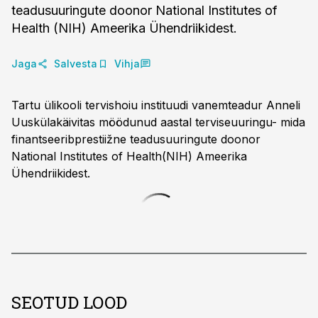
teadusuuringute doonor National Institutes of
Health (NIH) Ameerika Ühendriikidest.
Jaga
Salvesta
Vihja
Tartu ülikooli tervishoiu instituudi vanemteadur Anneli
Uuskülakäivitas möödunud aastal terviseuuringu- mida
finantseeribprestiižne teadusuuringute doonor
National Institutes of Health(NIH) Ameerika
Ühendriikidest.
SEOTUD LOOD