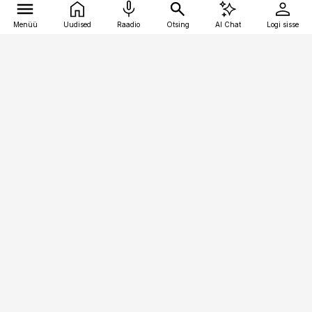
Menüü
Uudised
Raadio
Otsing
AI Chat
Logi sisse
Vana-Lõuna 39/1, 19094 Tallinn
(+372) 667 0111
meditsiiniuudised@aripaev.ee
Tellimisega seotud küsimused:
tellimiskeskus@aripaev.ee
Telli
Reklaam
Firmast
Sisu kasutamisõigused
Ajakirjaniku
eetikakoodeks
Üldtingimused
Privaatsustingimused
Küpsiste poliitika
KKK