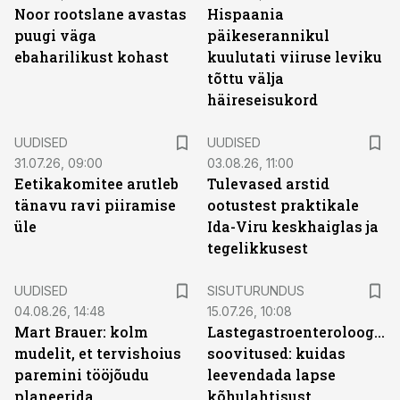
Noor rootslane avastas
Hispaania
puugi väga
päikeserannikul
ebaharilikust kohast
kuulutati viiruse leviku
tõttu välja
häireseisukord
UUDISED
UUDISED
31.07.26, 09:00
03.08.26, 11:00
Eetikakomitee arutleb
Tulevased arstid
tänavu ravi piiramise
ootustest praktikale
üle
Ida-Viru keskhaiglas ja
tegelikkusest
ST
UUDISED
SISUTURUNDUS
04.08.26, 14:48
15.07.26, 10:08
Mart Brauer: kolm
Lastegastroenteroloogide
mudelit, et tervishoius
soovitused: kuidas
paremini tööjõudu
leevendada lapse
planeerida
kõhulahtisust