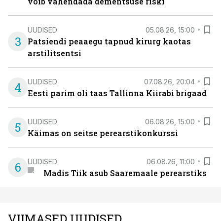
võib vähendada dementsuse riski
UUDISED
05.08.26, 15:00
3
Patsiendi peaaegu tapnud kirurg kaotas
arstilitsentsi
UUDISED
07.08.26, 20:04
4
Eesti parim oli taas Tallinna Kiirabi brigaad
UUDISED
06.08.26, 15:00
5
Käimas on seitse perearstikonkurssi
UUDISED
06.08.26, 11:00
6
Madis Tiik asub Saaremaale perearstiks
VIIMASED UUDISED