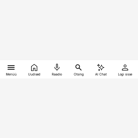
Menüü
Uudised
Raadio
Otsing
AI Chat
Logi sisse
Vana-Lõuna 39/1, 19094 Tallinn
(+372) 667 0111
meditsiiniuudised@aripaev.ee
Tellimisega seotud küsimused:
tellimiskeskus@aripaev.ee