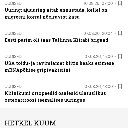
UUDISED
10.08.26, 07:00
Uuring: ajuuuring aitab ennustada, kellel on
migreeni korral nõelravist kasu
UUDISED
07.08.26, 20:04
Eesti parim oli taas Tallinna Kiirabi brigaad
UUDISED
07.08.26, 15:00
USA toidu- ja ravimiamet kiitis heaks esimese
mRNApõhise gripivaktsiini
UUDISED
07.08.26, 13:00
Kliinikumi ortopeedid osalesid ulatuslikus
osteoartroosi teemalises uuringus
HETKEL KUUM