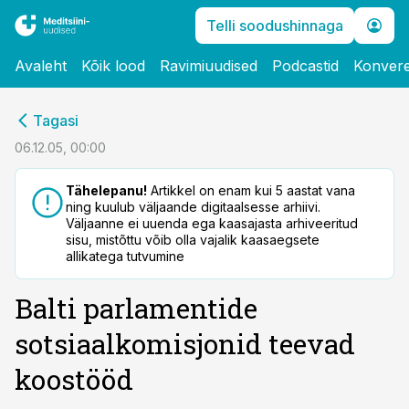
Telli soodushinnaga
Avaleht
Kõik lood
Ravimiuudised
Podcastid
Konvere
cebook
Tagasi
Twitter)
06.12.05, 00:00
kedIn
Tähelepanu!
Artikkel on enam kui 5 aastat vana
ning kuulub väljaande digitaalsesse arhiivi.
ail
Väljaanne ei uuenda ega kaasajasta arhiveeritud
sisu, mistõttu võib olla vajalik kaasaegsete
k
allikatega tutvumine
Balti parlamentide
sotsiaalkomisjonid teevad
koostööd