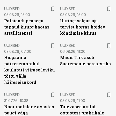
UUDISED
UUDISED
05.08.26, 15:00
03.08.26, 15:00
Patsiendi peaaegu
Uuring: selgus aju
tapnud kirurg kaotas
tervist korras hoidev
arstilitsentsi
kõndimise kiirus
UUDISED
UUDISED
03.08.26, 07:00
06.08.26, 11:00
Hispaania
Madis Tiik asub
päikeserannikul
Saaremaale perearstiks
kuulutati viiruse leviku
tõttu välja
häireseisukord
UUDISED
UUDISED
31.07.26, 10:38
03.08.26, 11:00
Noor rootslane avastas
Tulevased arstid
puugi väga
ootustest praktikale