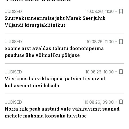
UUDISED
10.08.26, 11:30
Suurvaktsineerimise juht Marek Seer juhib
Viljandi kirurgiakliinikut
UUDISED
10.08.26, 11:00
Soome arst avaldas tohutu doonorsperma
puuduse ühe võimaliku põhjuse
UUDISED
10.08.26, 10:00
Viis-kuus harvikhaiguse patsienti saavad
kohasemat ravi lubada
UUDISED
10.08.26, 09:00
Norra riik peab aastaid vale vähiravimit saanud
mehele maksma kopsaka hüvitise