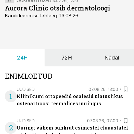
TÖÖKUULUTUSED
13.07.26, 12:10
ST
Aurora Clinic otsib dermatoloogi
Kandideerimise tähtaeg: 13.08.26
24H
72H
Nädal
ENIMLOETUD
UUDISED
07.08.26, 13:00
1
Kliinikumi ortopeedid osalesid ulatuslikus
osteoartroosi teemalises uuringus
UUDISED
07.08.26, 07:00
2
Uuring: vähem suhkrut esimestel eluaastatel