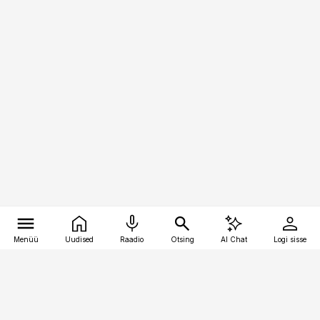
Menüü
Uudised
Raadio
Otsing
AI Chat
Logi sisse
Vana-Lõuna 39/1, 19094 Tallinn