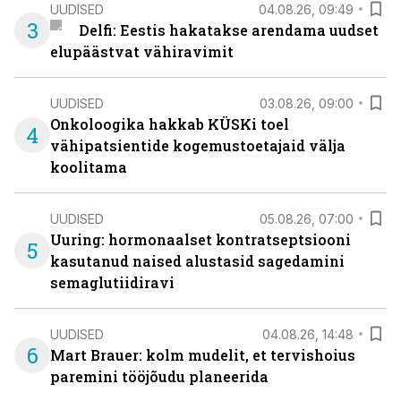
UUDISED
04.08.26, 09:49
3
Delfi: Eestis hakatakse arendama uudset
elupäästvat vähiravimit
UUDISED
03.08.26, 09:00
Onkoloogika hakkab KÜSKi toel
4
vähipatsientide kogemustoetajaid välja
koolitama
UUDISED
05.08.26, 07:00
Uuring: hormonaalset kontratseptsiooni
5
kasutanud naised alustasid sagedamini
semaglutiidiravi
UUDISED
04.08.26, 14:48
6
Mart Brauer: kolm mudelit, et tervishoius
paremini tööjõudu planeerida