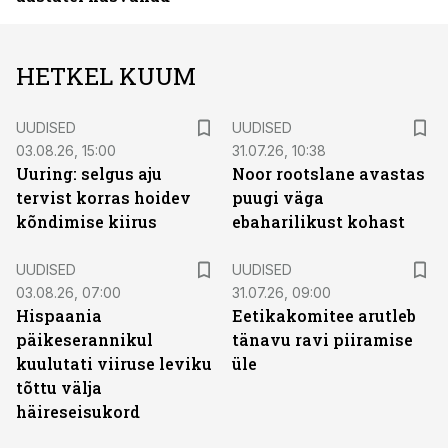
HETKEL KUUM
UUDISED
UUDISED
03.08.26, 15:00
31.07.26, 10:38
Uuring: selgus aju
Noor rootslane avastas
tervist korras hoidev
puugi väga
kõndimise kiirus
ebaharilikust kohast
UUDISED
UUDISED
03.08.26, 07:00
31.07.26, 09:00
Hispaania
Eetikakomitee arutleb
päikeserannikul
tänavu ravi piiramise
kuulutati viiruse leviku
üle
tõttu välja
häireseisukord