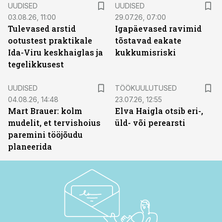
UUDISED
UUDISED
03.08.26, 11:00
29.07.26, 07:00
Tulevased arstid
Igapäevased ravimid
ootustest praktikale
tõstavad eakate
Ida-Viru keskhaiglas ja
kukkumisriski
tegelikkusest
ST
UUDISED
TÖÖKUULUTUSED
04.08.26, 14:48
23.07.26, 12:55
Mart Brauer: kolm
Elva Haigla otsib eri-,
mudelit, et tervishoius
üld- või perearsti
paremini tööjõudu
planeerida