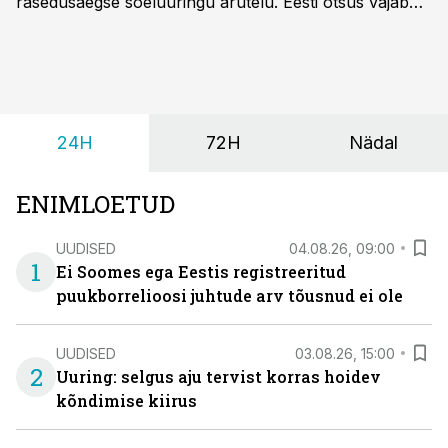
rasedusaegse sõeluuringu arutelu. Eesti otsus vajab
siiski kohalikke epidemioloogilisi andmeid ning
rasedusaegse ja vastsündinute sõeluuringu võrdlust,
kirjutab naistearst dr Marek Šois, kes on
spetsialiseerunud lootemeditsiinile.
24H
72H
Nädal
ENIMLOETUD
UUDISED
04.08.26, 09:00
1
Ei Soomes ega Eestis registreeritud
puukborrelioosi juhtude arv tõusnud ei ole
UUDISED
03.08.26, 15:00
2
Uuring: selgus aju tervist korras hoidev
kõndimise kiirus