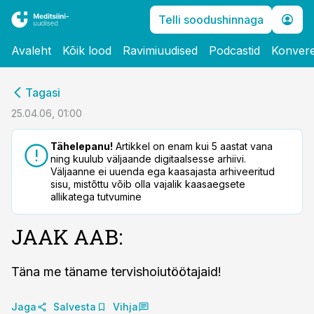
Telli soodushinnaga
Avaleht
Kõik lood
Ravimiuudised
Podcastid
Konvere
cebook
Tagasi
Twitter)
25.04.06, 01:00
kedIn
Tähelepanu!
Artikkel on enam kui 5 aastat vana
ning kuulub väljaande digitaalsesse arhiivi.
ail
Väljaanne ei uuenda ega kaasajasta arhiveeritud
sisu, mistõttu võib olla vajalik kaasaegsete
k
allikatega tutvumine
JAAK AAB:
Täna me täname tervishoiutöötajaid!
Jaga
Salvesta
Vihja