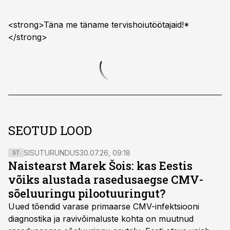
<strong>Täna me täname tervishoiutöötajaid!*
</strong>
SEOTUD LOOD
SISUTURUNDUS
30.07.26, 09:18
ST
Naistearst Marek Šois: kas Eestis
võiks alustada rasedusaegse CMV-
sõeluuringu pilootuuringut?
Uued tõendid varase primaarse CMV-infektsiooni
diagnostika ja ravivõimaluste kohta on muutnud