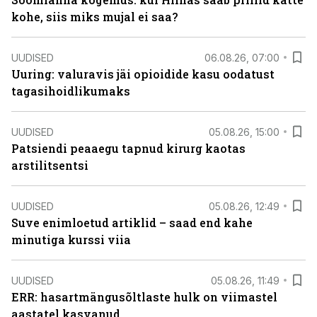
kohe, siis miks mujal ei saa?
UUDISED
06.08.26, 07:00
Uuring: valuravis jäi opioidide kasu oodatust
tagasihoidlikumaks
UUDISED
05.08.26, 15:00
Patsiendi peaaegu tapnud kirurg kaotas
arstilitsentsi
UUDISED
05.08.26, 12:49
Suve enimloetud artiklid – saad end kahe
minutiga kurssi viia
UUDISED
05.08.26, 11:49
ERR: hasartmängusõltlaste hulk on viimastel
aastatel kasvanud