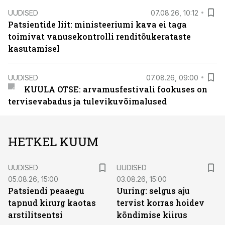
UUDISED
07.08.26, 10:12
Patsientide liit: ministeeriumi kava ei taga
toimivat vanusekontrolli renditõukerataste
kasutamisel
UUDISED
07.08.26, 09:00
KUULA OTSE: arvamusfestivali fookuses on
tervisevabadus ja tulevikuvõimalused
HETKEL KUUM
UUDISED
UUDISED
05.08.26, 15:00
03.08.26, 15:00
Patsiendi peaaegu
Uuring: selgus aju
tapnud kirurg kaotas
tervist korras hoidev
arstilitsentsi
kõndimise kiirus