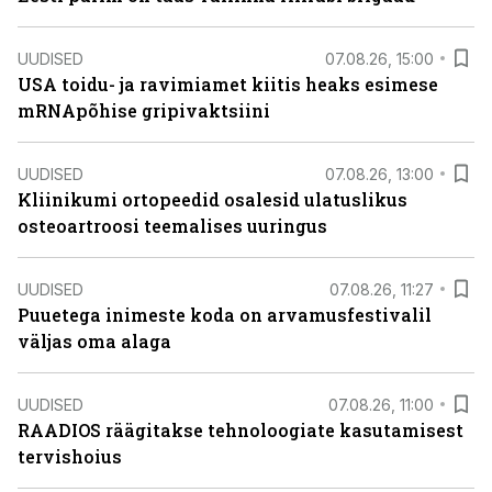
UUDISED
07.08.26, 15:00
USA toidu- ja ravimiamet kiitis heaks esimese
mRNApõhise gripivaktsiini
UUDISED
07.08.26, 13:00
Kliinikumi ortopeedid osalesid ulatuslikus
osteoartroosi teemalises uuringus
UUDISED
07.08.26, 11:27
Puuetega inimeste koda on arvamusfestivalil
väljas oma alaga
UUDISED
07.08.26, 11:00
RAADIOS räägitakse tehnoloogiate kasutamisest
tervishoius