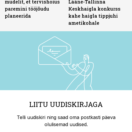
mudelit, et tervishoius
Lääne-Tallinna
paremini tööjõudu
Keskhaigla konkurss
planeerida
kahe haigla tippjuhi
ametikohale
LIITU UUDISKIRJAGA
Telli uudiskiri ning saad oma postkasti päeva
olulisemad uudised.