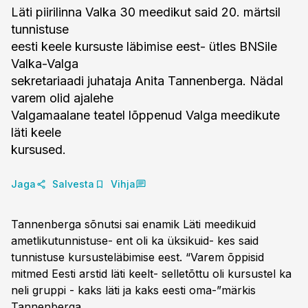
Läti piirilinna Valka 30 meedikut said 20. märtsil
tunnistuse
eesti keele kursuste läbimise eest- ütles BNSile
Valka-Valga
sekretariaadi juhataja Anita Tannenberga. Nädal
varem olid ajalehe
Valgamaalane teatel lõppenud Valga meedikute
läti keele
kursused.
Jaga
Salvesta
Vihja
Tannenberga sõnutsi sai enamik Läti meedikuid
ametlikutunnistuse- ent oli ka üksikuid- kes said
tunnistuse kursusteläbimise eest. “Varem õppisid
mitmed Eesti arstid läti keelt- selletõttu oli kursustel ka
neli gruppi - kaks läti ja kaks eesti oma-”märkis
Tannenberga.