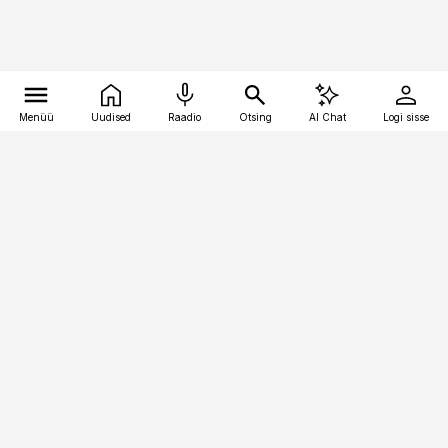
Menüü
Uudised
Raadio
Otsing
AI Chat
Logi sisse
Vana-Lõuna 39/1, 19094 Tallinn
(+372) 667 0111
meditsiiniuudised@aripaev.ee
Tellimisega seotud küsimused:
tellimiskeskus@aripaev.ee
Telli
Reklaam
Firmast