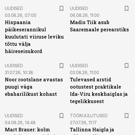
UUDISED
UUDISED
03.08.26, 07:00
06.08.26, 11:00
Hispaania
Madis Tiik asub
päikeserannikul
Saaremaale perearstiks
kuulutati viiruse leviku
tõttu välja
häireseisukord
UUDISED
UUDISED
31.07.26, 10:38
03.08.26, 11:00
Noor rootslane avastas
Tulevased arstid
puugi väga
ootustest praktikale
ebaharilikust kohast
Ida-Viru keskhaiglas ja
tegelikkusest
ST
UUDISED
TÖÖKUULUTUSED
04.08.26, 14:48
27.07.26, 11:17
Mart Brauer: kolm
Tallinna Haigla ja