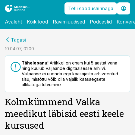
Telli soodushinnaga
Avaleht
Kõik lood
Ravimiuudised
Podcastid
Konvere
cebook
Tagasi
Twitter)
10.04.07, 01:00
kedIn
Tähelepanu!
Artikkel on enam kui 5 aastat vana
ning kuulub väljaande digitaalsesse arhiivi.
ail
Väljaanne ei uuenda ega kaasajasta arhiveeritud
sisu, mistõttu võib olla vajalik kaasaegsete
k
allikatega tutvumine
Kolmkümmend Valka
meedikut läbisid eesti keele
kursused