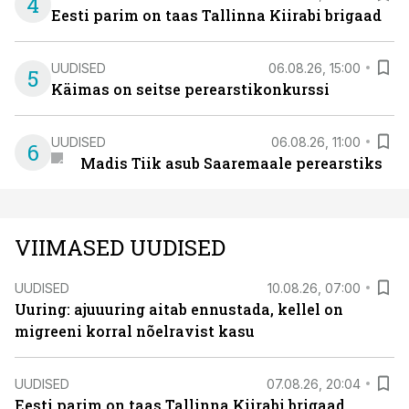
4
Eesti parim on taas Tallinna Kiirabi brigaad
UUDISED
06.08.26, 15:00
5
Käimas on seitse perearstikonkurssi
UUDISED
06.08.26, 11:00
6
Madis Tiik asub Saaremaale perearstiks
VIIMASED UUDISED
UUDISED
10.08.26, 07:00
Uuring: ajuuuring aitab ennustada, kellel on
migreeni korral nõelravist kasu
UUDISED
07.08.26, 20:04
Eesti parim on taas Tallinna Kiirabi brigaad