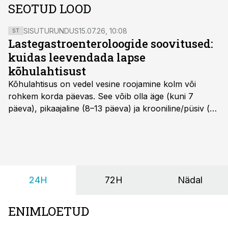
SEOTUD LOOD
SISUTURUNDUS
15.07.26, 10:08
ST
Lastegastroenteroloogide soovitused:
kuidas leevendada lapse
kõhulahtisust
Kõhulahtisus on vedel vesine roojamine kolm või
rohkem korda päevas. See võib olla äge (kuni 7
päeva), pikaajaline (8–13 päeva) ja krooniline/püsiv (>
14 päeva). Lapseeas esinev kõhulahtisus on tavaliselt
viiruslik ning sellega kaasneb sageli oksendamine ja
kehatemperatuuri tõus.
24H
72H
Nädal
ENIMLOETUD