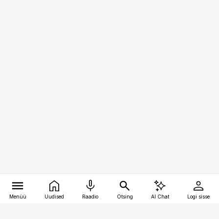
Menüü
Uudised
Raadio
Otsing
AI Chat
Logi sisse