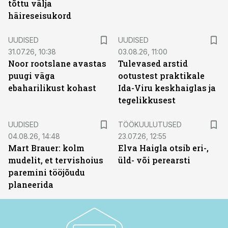
tõttu välja
häireseisukord
UUDISED
UUDISED
31.07.26, 10:38
03.08.26, 11:00
Noor rootslane avastas
Tulevased arstid
puugi väga
ootustest praktikale
ebaharilikust kohast
Ida-Viru keskhaiglas ja
tegelikkusest
ST
UUDISED
TÖÖKUULUTUSED
04.08.26, 14:48
23.07.26, 12:55
Mart Brauer: kolm
Elva Haigla otsib eri-,
mudelit, et tervishoius
üld- või perearsti
paremini tööjõudu
planeerida