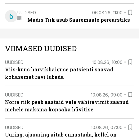
UUDISED
06.08.26, 11:00
6
Madis Tiik asub Saaremaale perearstiks
VIIMASED UUDISED
UUDISED
10.08.26, 10:00
Viis-kuus harvikhaiguse patsienti saavad
kohasemat ravi lubada
UUDISED
10.08.26, 09:00
Norra riik peab aastaid vale vähiravimit saanud
mehele maksma kopsaka hüvitise
UUDISED
10.08.26, 07:00
Uuring: ajuuuring aitab ennustada, kellel on