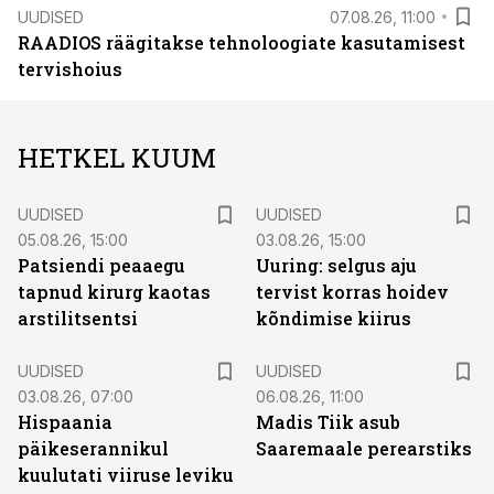
UUDISED
07.08.26, 11:00
RAADIOS räägitakse tehnoloogiate kasutamisest
tervishoius
HETKEL KUUM
UUDISED
UUDISED
05.08.26, 15:00
03.08.26, 15:00
Patsiendi peaaegu
Uuring: selgus aju
tapnud kirurg kaotas
tervist korras hoidev
arstilitsentsi
kõndimise kiirus
UUDISED
UUDISED
03.08.26, 07:00
06.08.26, 11:00
Hispaania
Madis Tiik asub
päikeserannikul
Saaremaale perearstiks
kuulutati viiruse leviku