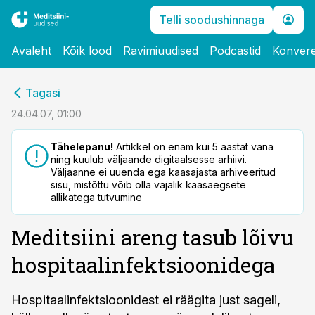
Telli soodushinnaga
Avaleht
Kõik lood
Ravimiuudised
Podcastid
Konvere
cebook
Tagasi
Twitter)
24.04.07, 01:00
kedIn
Tähelepanu!
Artikkel on enam kui 5 aastat vana
ning kuulub väljaande digitaalsesse arhiivi.
ail
Väljaanne ei uuenda ega kaasajasta arhiveeritud
sisu, mistõttu võib olla vajalik kaasaegsete
k
allikatega tutvumine
Meditsiini areng tasub lõivu
hospitaalinfektsioonidega
Hospitaalinfektsioonidest ei räägita just sageli,