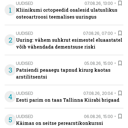
UUDISED
07.08.26, 13:00
1
Kliinikumi ortopeedid osalesid ulatuslikus
osteoartroosi teemalises uuringus
UUDISED
07.08.26, 07:00
2
Uuring: vähem suhkrut esimestel eluaastatel
võib vähendada dementsuse riski
UUDISED
05.08.26, 15:00
3
Patsiendi peaaegu tapnud kirurg kaotas
arstilitsentsi
UUDISED
07.08.26, 20:04
4
Eesti parim on taas Tallinna Kiirabi brigaad
UUDISED
06.08.26, 15:00
5
Käimas on seitse perearstikonkurssi