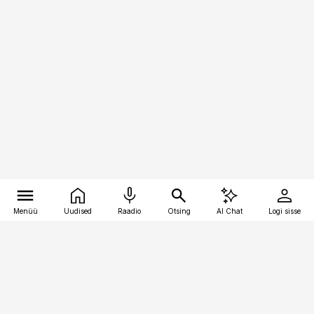
Menüü
Uudised
Raadio
Otsing
AI Chat
Logi sisse
Vana-Lõuna 39/1, 19094 Tallinn
(+372) 667 0111