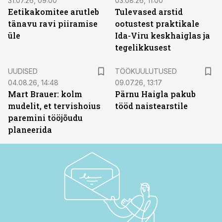
31.07.26, 09:00
03.08.26, 11:00
Eetikakomitee arutleb
Tulevased arstid
tänavu ravi piiramise
ootustest praktikale
üle
Ida-Viru keskhaiglas ja
tegelikkusest
ST
UUDISED
TÖÖKUULUTUSED
04.08.26, 14:48
09.07.26, 13:17
Mart Brauer: kolm
Pärnu Haigla pakub
mudelit, et tervishoius
tööd naistearstile
paremini tööjõudu
planeerida