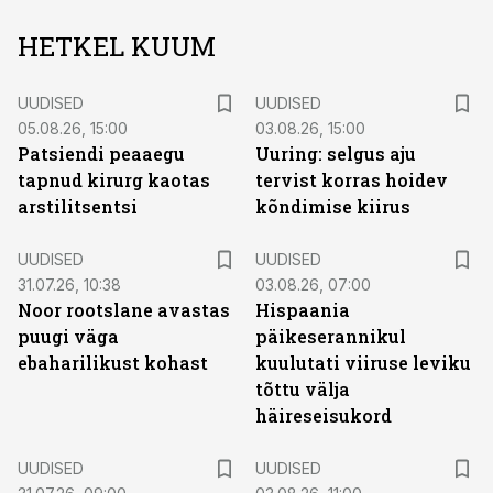
HETKEL KUUM
UUDISED
UUDISED
05.08.26, 15:00
03.08.26, 15:00
Patsiendi peaaegu
Uuring: selgus aju
tapnud kirurg kaotas
tervist korras hoidev
arstilitsentsi
kõndimise kiirus
UUDISED
UUDISED
31.07.26, 10:38
03.08.26, 07:00
Noor rootslane avastas
Hispaania
puugi väga
päikeserannikul
ebaharilikust kohast
kuulutati viiruse leviku
tõttu välja
häireseisukord
UUDISED
UUDISED