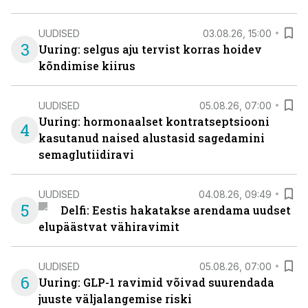
UUDISED
03.08.26, 15:00
3
Uuring: selgus aju tervist korras hoidev
kõndimise kiirus
UUDISED
05.08.26, 07:00
Uuring: hormonaalset kontratseptsiooni
4
kasutanud naised alustasid sagedamini
semaglutiidiravi
UUDISED
04.08.26, 09:49
5
Delfi: Eestis hakatakse arendama uudset
elupäästvat vähiravimit
UUDISED
05.08.26, 07:00
6
Uuring: GLP-1 ravimid võivad suurendada
juuste väljalangemise riski