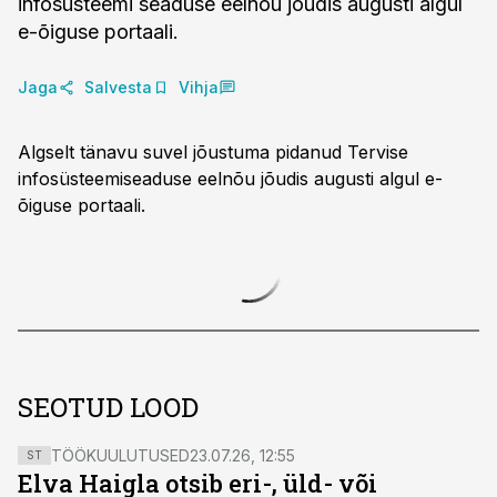
infosüsteemi seaduse eelnõu jõudis augusti algul
e-õiguse portaali.
Jaga
Salvesta
Vihja
Algselt tänavu suvel jõustuma pidanud Tervise
infosüsteemiseaduse eelnõu jõudis augusti algul e-
õiguse portaali.
SEOTUD LOOD
TÖÖKUULUTUSED
23.07.26, 12:55
ST
Elva Haigla otsib eri-, üld- või