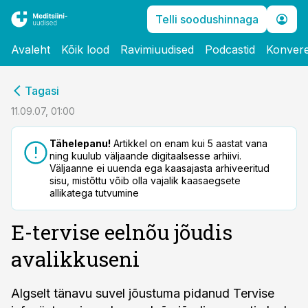
Telli soodushinnaga
Avaleht
Kõik lood
Ravimiuudised
Podcastid
Konvere
cebook
Tagasi
Twitter)
11.09.07, 01:00
kedIn
Tähelepanu!
Artikkel on enam kui 5 aastat vana
ning kuulub väljaande digitaalsesse arhiivi.
ail
Väljaanne ei uuenda ega kaasajasta arhiveeritud
sisu, mistõttu võib olla vajalik kaasaegsete
k
allikatega tutvumine
E-tervise eelnõu jõudis
avalikkuseni
Algselt tänavu suvel jõustuma pidanud Tervise