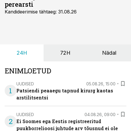
perearsti
Kandideerimise tähtaeg: 31.08.26
24H
72H
Nädal
ENIMLOETUD
UUDISED
05.08.26, 15:00
1
Patsiendi peaaegu tapnud kirurg kaotas
arstilitsentsi
UUDISED
04.08.26, 09:00
2
Ei Soomes ega Eestis registreeritud
puukborrelioosi juhtude arv tõusnud ei ole