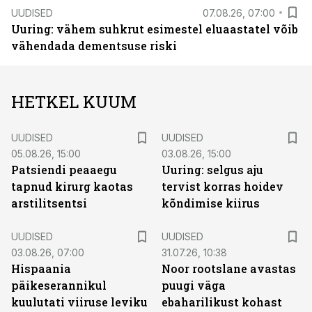
UUDISED
07.08.26, 07:00
Uuring: vähem suhkrut esimestel eluaastatel võib
vähendada dementsuse riski
HETKEL KUUM
UUDISED
UUDISED
05.08.26, 15:00
03.08.26, 15:00
Patsiendi peaaegu
Uuring: selgus aju
tapnud kirurg kaotas
tervist korras hoidev
arstilitsentsi
kõndimise kiirus
UUDISED
UUDISED
03.08.26, 07:00
31.07.26, 10:38
Hispaania
Noor rootslane avastas
päikeserannikul
puugi väga
kuulutati viiruse leviku
ebaharilikust kohast