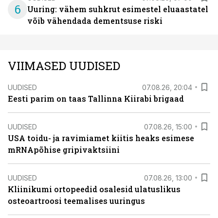
6
Uuring: vähem suhkrut esimestel eluaastatel
võib vähendada dementsuse riski
VIIMASED UUDISED
UUDISED
07.08.26, 20:04
Eesti parim on taas Tallinna Kiirabi brigaad
UUDISED
07.08.26, 15:00
USA toidu- ja ravimiamet kiitis heaks esimese
mRNApõhise gripivaktsiini
UUDISED
07.08.26, 13:00
Kliinikumi ortopeedid osalesid ulatuslikus
osteoartroosi teemalises uuringus