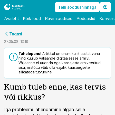
Telli soodushinnaga
Avaleht
Kõik lood
Ravimiuudised
Podcastid
Konvere
cebook
Tagasi
Twitter)
27.05.08, 13:18
kedIn
Tähelepanu!
Artikkel on enam kui 5 aastat vana
ning kuulub väljaande digitaalsesse arhiivi.
ail
Väljaanne ei uuenda ega kaasajasta arhiveeritud
sisu, mistõttu võib olla vajalik kaasaegsete
k
allikatega tutvumine
Kumb tuleb enne, kas tervis
või rikkus?
Iga probleemi lahendamine algab selle