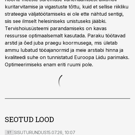
kuritarvitamise ja vigastuste tõttu, kuid et sellise riikliku
strateegia väljatöötamiseks ei ole ette nähtud sentigi,
siis see ilmselt helesiniseks unistuseks jääbki.
Tervishoiusüsteemi parandamiseks on kavas
ressursse optimaalsemalt kasutada. Paraku töötavad
arstid ja õed juba praegu koormusega, mis ületab
ammu lubatud tööajanormid ja meie arstiabi hinna ja
kvaliteedi suhe on tunnistatud Euroopa Liidu parimaks.
Optimeerimiseks enam eriti ruumi pole.
SEOTUD LOOD
SISUTURUNDUS
15.07.26, 10:07
ST