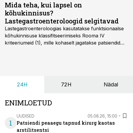
Mida teha, kui lapsel on
kõhukinnisus?
Lastegastroenteroloogid selgitavad
Lastegastroenteroloogias kasutatakse funktsionaalse
kõhukinnisuse klassifitseerimiseks Rooma IV
kriteeriumeid (1), mille kohaselt jagatakse patsiendid
kahte rühma: lapsed alates sünnist kuni nelja-
aastaseks saamiseni ja üle nelja-aastased lapsed.
24H
72H
Nädal
ENIMLOETUD
UUDISED
05.08.26, 15:00
1
Patsiendi peaaegu tapnud kirurg kaotas
arstilitsentsi