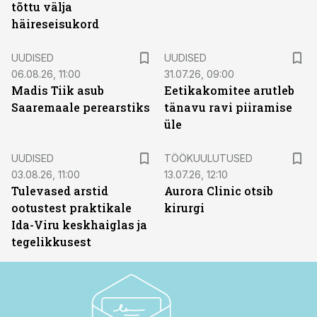
tõttu välja
häireseisukord
UUDISED
UUDISED
06.08.26, 11:00
31.07.26, 09:00
Madis Tiik asub
Eetikakomitee arutleb
Saaremaale perearstiks
tänavu ravi piiramise
üle
ST
UUDISED
TÖÖKUULUTUSED
03.08.26, 11:00
13.07.26, 12:10
Tulevased arstid
Aurora Clinic otsib
ootustest praktikale
kirurgi
Ida-Viru keskhaiglas ja
tegelikkusest