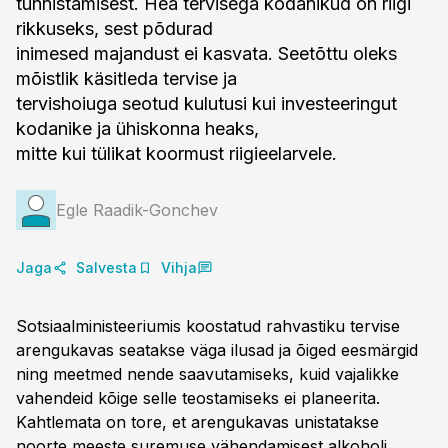
tunnistamisest. Hea tervisega kodanikud on riigi
rikkuseks, sest põdurad
inimesed majandust ei kasvata. Seetõttu oleks
mõistlik käsitleda tervise ja
tervishoiuga seotud kulutusi kui investeeringut
kodanike ja ühiskonna heaks,
mitte kui tülikat koormust riigieelarvele.
Egle Raadik-Gonchev
Jaga
Salvesta
Vihja
Sotsiaalministeeriumis koostatud rahvastiku tervise
arengukavas seatakse väga ilusad ja õiged eesmärgid
ning meetmed nende saavutamiseks, kuid vajalikke
vahendeid kõige selle teostamiseks ei planeerita.
Kahtlemata on tore, et arengukavas unistatakse
noorte meeste suremuse vähendamisest alkoholi