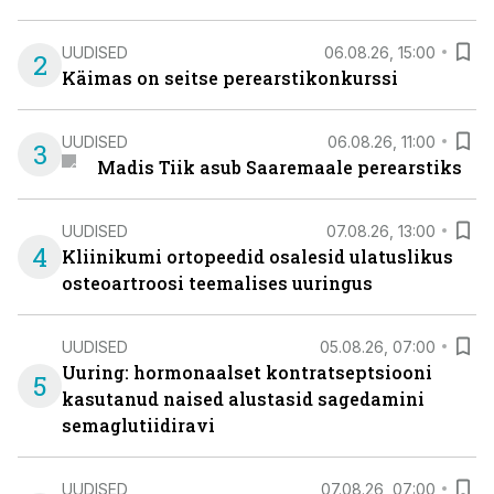
UUDISED
06.08.26, 15:00
2
Käimas on seitse perearstikonkurssi
UUDISED
06.08.26, 11:00
3
Madis Tiik asub Saaremaale perearstiks
UUDISED
07.08.26, 13:00
4
Kliinikumi ortopeedid osalesid ulatuslikus
osteoartroosi teemalises uuringus
UUDISED
05.08.26, 07:00
Uuring: hormonaalset kontratseptsiooni
5
kasutanud naised alustasid sagedamini
semaglutiidiravi
UUDISED
07.08.26, 07:00