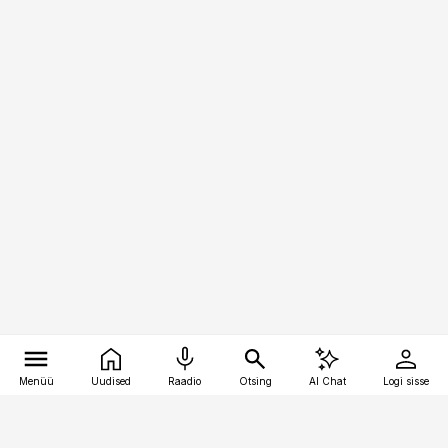
Menüü
Uudised
Raadio
Otsing
AI Chat
Logi sisse