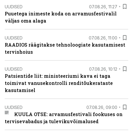
UUDISED
07.08.26, 11:27
Puuetega inimeste koda on arvamusfestivalil
väljas oma alaga
UUDISED
07.08.26, 11:00
RAADIOS räägitakse tehnoloogiate kasutamisest
tervishoius
UUDISED
07.08.26, 10:12
Patsientide liit: ministeeriumi kava ei taga
toimivat vanusekontrolli renditõukerataste
kasutamisel
UUDISED
07.08.26, 09:00
KUULA OTSE: arvamusfestivali fookuses on
tervisevabadus ja tulevikuvõimalused