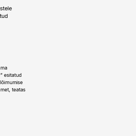
stele
otud
dama
” esitatud
 lõimumise
imet, teatas