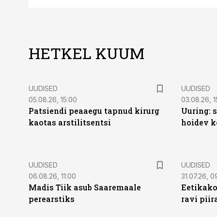
HETKEL KUUM
UUDISED
UUDISED
05.08.26, 15:00
03.08.26, 1
Patsiendi peaaegu tapnud kirurg
Uuring: s
kaotas arstilitsentsi
hoidev k
UUDISED
UUDISED
06.08.26, 11:00
31.07.26, 0
Madis Tiik asub Saaremaale
Eetikako
perearstiks
ravi piir