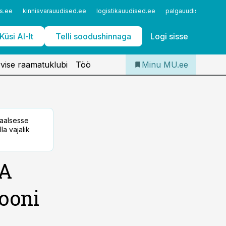
Iseteenindus
s.ee
kinnisvarauudised.ee
logistikauudised.ee
palgauudised.ee
Telli Meditsiiniuudised
Küsi AI-lt
Telli soodushinnaga
Logi sisse
vise raamatuklubi
Töö
Minu MU.ee
taalsesse
la vajalik
SA
rooni