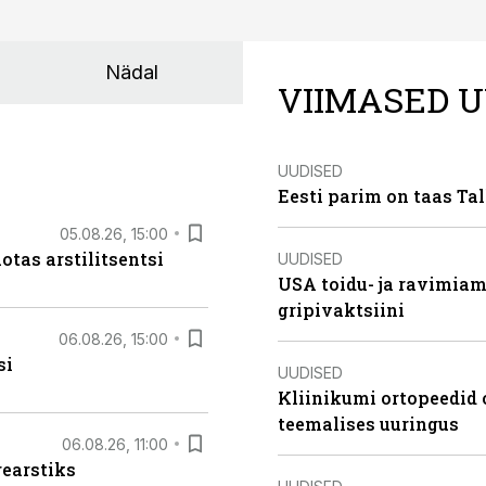
Nädal
VIIMASED U
UUDISED
Eesti parim on taas Tal
05.08.26, 15:00
otas arstilitsentsi
UUDISED
USA toidu- ja ravimia
gripivaktsiini
06.08.26, 15:00
si
UUDISED
Kliinikumi ortopeedid 
teemalises uuringus
06.08.26, 11:00
rearstiks