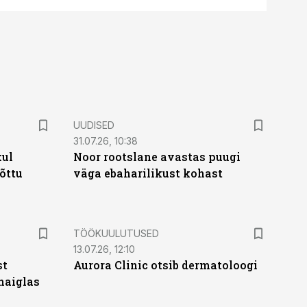
UUDISED
31.07.26, 10:38
kul
Noor rootslane avastas puugi
tõttu
väga ebaharilikust kohast
ST
TÖÖKUULUTUSED
13.07.26, 12:10
st
Aurora Clinic otsib dermatoloogi
haiglas