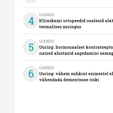
UUDISED
4
Kliinikumi ortopeedid osalesid ula
teemalises uuringus
UUDISED
5
Uuring: hormonaalset kontratsept
naised alustasid sagedamini semag
UUDISED
6
Uuring: vähem suhkrut esimestel el
vähendada dementsuse riski