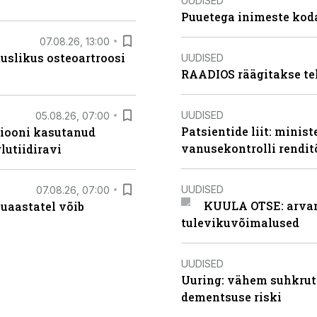
UUDISED
Puuetega inimeste koda
07.08.26, 13:00
tuslikus osteoartroosi
UUDISED
RAADIOS räägitakse te
UUDISED
05.08.26, 07:00
Patsientide liit: minis
siooni kasutanud
vanusekontrolli rendi
lutiidiravi
UUDISED
07.08.26, 07:00
KUULA OTSE: arvamu
uaastatel võib
tulevikuvõimalused
UUDISED
Uuring: vähem suhkrut
dementsuse riski