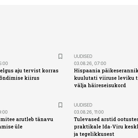
UUDISED
5:00
03.08.26, 07:00
elgus aju tervist korras
Hispaania päikeseranni
õndimise kiirus
kuulutati viiruse leviku 
välja häireseisukord
UUDISED
9:00
03.08.26, 11:00
mitee arutleb tänavu
Tulevased arstid ootuste
amise üle
praktikale Ida-Viru kesk
ja tegelikkusest