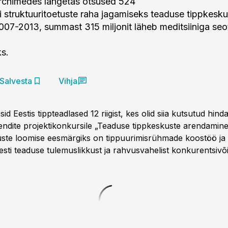
Archimedes langetas otsused 524
ni struktuuritoetuste raha jagamiseks teaduse tippkesku
007-2013, summast 315 miljonit läheb meditsiiniga se
s.
Salvesta
Vihja
sid Eestis tippteadlased 12 riigist, kes olid siia kutsutud hin
endite projektikonkursile „Teaduse tippkeskuste arendamine
kuste loomise eesmärgiks on tippuurimisrühmade koostöö ja
esti teaduse tulemuslikkust ja rahvusvahelist konkurentsivõ