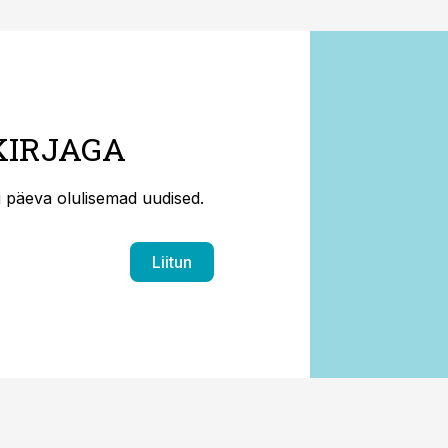
KIRJAGA
ti päeva olulisemad uudised.
Liitun