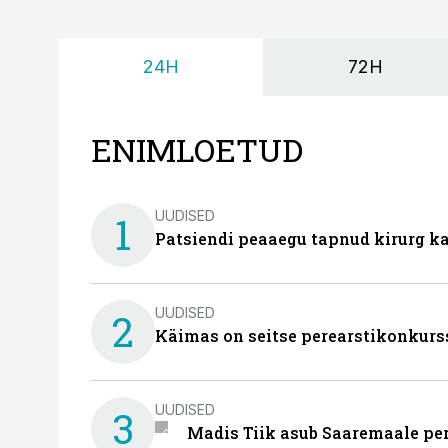
24H
72H
ENIMLOETUD
UUDISED
1
Patsiendi peaaegu tapnud kirurg ka
UUDISED
2
Käimas on seitse perearstikonkurs
UUDISED
3
Madis Tiik asub Saaremaale pe