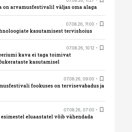
07.08.26, 11:27
 on arvamusfestivalil väljas oma alaga
07.08.26, 11:00
hnoloogiate kasutamisest tervishoius
07.08.26, 10:12
teeriumi kava ei taga toimivat
tõukerataste kasutamisel
07.08.26, 09:00
sfestivali fookuses on tervisevabadus ja
07.08.26, 07:00
 esimestel eluaastatel võib vähendada