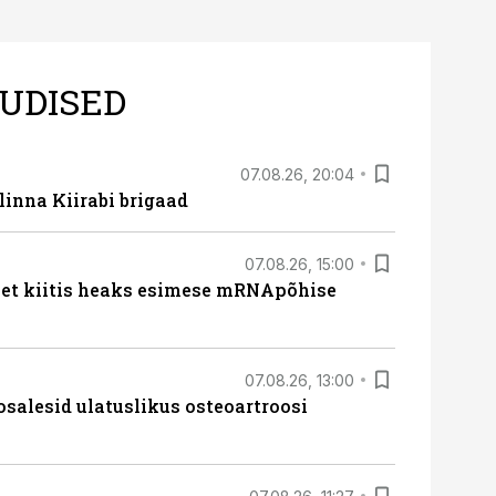
UDISED
07.08.26, 20:04
linna Kiirabi brigaad
07.08.26, 15:00
met kiitis heaks esimese mRNApõhise
07.08.26, 13:00
osalesid ulatuslikus osteoartroosi