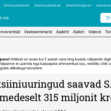
ehitusuudised.ee
finantsuudised.ee
aritehnoloogia.ee
kaubandu
nverentsid
Veebiseminarid
Ajaleht
Ajakiri
Videod
Ter
panu!
Artikkel on enam kui 5 aastat vana ning kuulub väljaande digi
. Väljaanne ei uuenda ega kaasajasta arhiveeritud sisu, mistõttu võib ol
sete allikatega tutvumine
siiniuuringud saavad 
medeselt 315 miljonit k