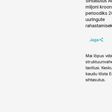
Sihtasutus 
miljoni kroo
perioodiks 2
uuringute
rahastamisek
Jaga
Mai lõpus viibi
struktuurivah
taotlusi. Kes
kaudu tõsta E
sihtasutus.