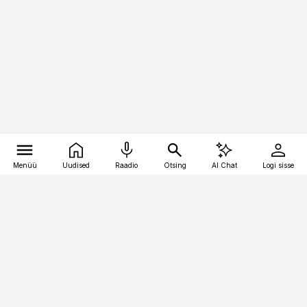
Menüü
Uudised
Raadio
Otsing
AI Chat
Logi sisse
Vana-Lõuna 39/1, 19094 Tallinn
(+372) 667 0111
meditsiiniuudised@aripaev.ee
Tellimisega seotud küsimused:
tellimiskeskus@aripaev.ee