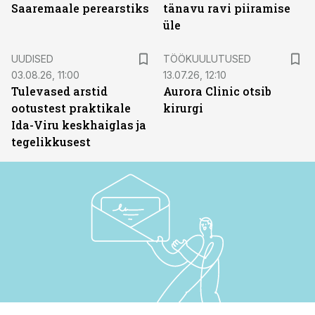
Saaremaale perearstiks
tänavu ravi piiramise
üle
ST
UUDISED
TÖÖKUULUTUSED
03.08.26, 11:00
13.07.26, 12:10
Tulevased arstid
Aurora Clinic otsib
ootustest praktikale
kirurgi
Ida-Viru keskhaiglas ja
tegelikkusest