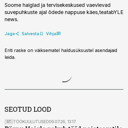
Soome haiglad ja tervisekeskused vaevlevad
suvepuhkuste ajal õdede nappuse käes,teatabYLE
news.
Jaga
Salvesta
Vihja
Eriti raske on väiksematel haldusüksustel asendajaid
leida.
SEOTUD LOOD
TÖÖKUULUTUSED
09.07.26, 13:17
ST