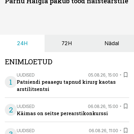
Pärnu Haigla pakub tööd naistearstile
24H
72H
Nädal
ENIMLOETUD
UUDISED
05.08.26, 15:00
1
Patsiendi peaaegu tapnud kirurg kaotas
arstilitsentsi
UUDISED
06.08.26, 15:00
2
Käimas on seitse perearstikonkurssi
UUDISED
06.08.26, 11:00