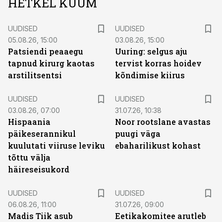
HETKEL KUUM
UUDISED
UUDISED
05.08.26, 15:00
03.08.26, 15:00
Patsiendi peaaegu
Uuring: selgus aju
tapnud kirurg kaotas
tervist korras hoidev
arstilitsentsi
kõndimise kiirus
UUDISED
UUDISED
03.08.26, 07:00
31.07.26, 10:38
Hispaania
Noor rootslane avastas
päikeserannikul
puugi väga
kuulutati viiruse leviku
ebaharilikust kohast
tõttu välja
häireseisukord
UUDISED
UUDISED
06.08.26, 11:00
31.07.26, 09:00
Madis Tiik asub
Eetikakomitee arutleb