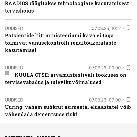
RAADIOS räägitakse tehnoloogiate kasutamisest
tervishoius
UUDISED
07.08.26, 10:12
Patsientide liit: ministeeriumi kava ei taga
toimivat vanusekontrolli renditõukerataste
kasutamisel
UUDISED
07.08.26, 09:00
KUULA OTSE: arvamusfestivali fookuses on
tervisevabadus ja tulevikuvõimalused
UUDISED
07.08.26, 07:00
Uuring: vähem suhkrut esimestel eluaastatel võib
vähendada dementsuse riski