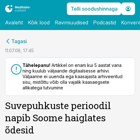
Telli soodushinnaga
Avaleht
Kõik lood
Ravimiuudised
Podcastid
Konvere
cebook
Tagasi
Twitter)
11.07.08, 17:45
kedIn
Tähelepanu!
Artikkel on enam kui 5 aastat vana
ning kuulub väljaande digitaalsesse arhiivi.
ail
Väljaanne ei uuenda ega kaasajasta arhiveeritud
sisu, mistõttu võib olla vajalik kaasaegsete
k
allikatega tutvumine
Suvepuhkuste perioodil
napib Soome haiglates
õdesid