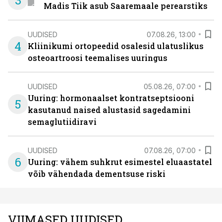
3
Madis Tiik asub Saaremaale perearstiks
UUDISED
07.08.26, 13:00
4
Kliinikumi ortopeedid osalesid ulatuslikus
osteoartroosi teemalises uuringus
UUDISED
05.08.26, 07:00
Uuring: hormonaalset kontratseptsiooni
5
kasutanud naised alustasid sagedamini
semaglutiidiravi
UUDISED
07.08.26, 07:00
6
Uuring: vähem suhkrut esimestel eluaastatel
võib vähendada dementsuse riski
VIIMASED UUDISED