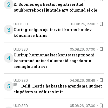
2
Ei Soomes ega Eestis registreeritud
puukborrelioosi juhtude arv tõusnud ei ole
UUDISED
03.08.26, 15:00
3
Uuring: selgus aju tervist korras hoidev
kõndimise kiirus
UUDISED
05.08.26, 07:00
Uuring: hormonaalset kontratseptsiooni
4
kasutanud naised alustasid sagedamini
semaglutiidiravi
UUDISED
04.08.26, 09:49
5
Delfi: Eestis hakatakse arendama uudset
elupäästvat vähiravimit
UUDISED
05.08.26, 07:00