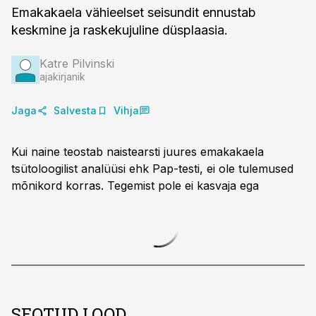
Emakakaela vähieelset seisundit ennustab
keskmine ja raskekujuline düsplaasia.
Katre Pilvinski
ajakirjanik
Jaga
Salvesta
Vihja
Kui naine teostab naistearsti juures emakakaela
tsütoloogilist analüüsi ehk Pap-testi, ei ole tulemused
mõnikord korras. Tegemist pole ei kasvaja ega
SEOTUD LOOD