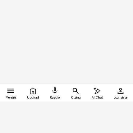
Menüü
Uudised
Raadio
Otsing
AI Chat
Logi sisse
Vana-Lõuna 39/1, 19094 Tallinn
(+372) 667 0111