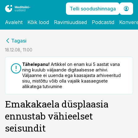
Telli soodushinnaga
Avaleht
Kõik lood
Ravimiuudised
Podcastid
Konvere
cebook
Tagasi
Twitter)
18.12.08, 11:00
kedIn
Tähelepanu!
Artikkel on enam kui 5 aastat vana
ning kuulub väljaande digitaalsesse arhiivi.
ail
Väljaanne ei uuenda ega kaasajasta arhiveeritud
sisu, mistõttu võib olla vajalik kaasaegsete
k
allikatega tutvumine
Emakakaela düsplaasia
ennustab vähieelset
seisundit