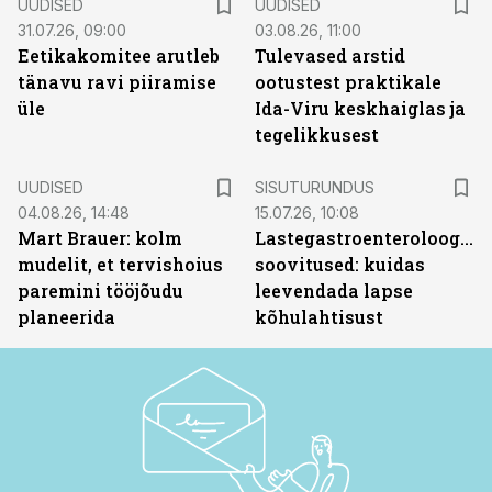
UUDISED
UUDISED
31.07.26, 09:00
03.08.26, 11:00
Eetikakomitee arutleb
Tulevased arstid
tänavu ravi piiramise
ootustest praktikale
üle
Ida-Viru keskhaiglas ja
tegelikkusest
ST
UUDISED
SISUTURUNDUS
04.08.26, 14:48
15.07.26, 10:08
Mart Brauer: kolm
Lastegastroenteroloogide
mudelit, et tervishoius
soovitused: kuidas
paremini tööjõudu
leevendada lapse
planeerida
kõhulahtisust