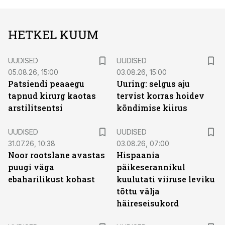
HETKEL KUUM
UUDISED
UUDISED
05.08.26, 15:00
03.08.26, 15:00
Patsiendi peaaegu
Uuring: selgus aju
tapnud kirurg kaotas
tervist korras hoidev
arstilitsentsi
kõndimise kiirus
UUDISED
UUDISED
31.07.26, 10:38
03.08.26, 07:00
Noor rootslane avastas
Hispaania
puugi väga
päikeserannikul
ebaharilikust kohast
kuulutati viiruse leviku
tõttu välja
häireseisukord