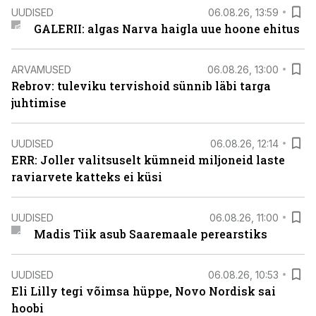
UUDISED
06.08.26, 13:59
GALERII: algas Narva haigla uue hoone ehitus
ARVAMUSED
06.08.26, 13:00
Rebrov: tuleviku tervishoid sünnib läbi targa
juhtimise
UUDISED
06.08.26, 12:14
ERR: Joller valitsuselt kümneid miljoneid laste
raviarvete katteks ei küsi
UUDISED
06.08.26, 11:00
Madis Tiik asub Saaremaale perearstiks
UUDISED
06.08.26, 10:53
Eli Lilly tegi võimsa hüppe, Novo Nordisk sai
hoobi