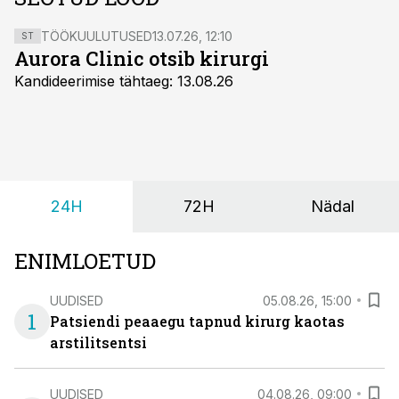
TÖÖKUULUTUSED
13.07.26, 12:10
ST
Aurora Clinic otsib kirurgi
Kandideerimise tähtaeg: 13.08.26
24H
72H
Nädal
ENIMLOETUD
UUDISED
05.08.26, 15:00
1
Patsiendi peaaegu tapnud kirurg kaotas
arstilitsentsi
UUDISED
04.08.26, 09:00