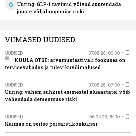
6
Uuring: GLP-1 ravimid võivad suurendada
juuste väljalangemise riski
VIIMASED UUDISED
UUDISED
07.08.26, 09:00
KUULA OTSE: arvamusfestivali fookuses on
tervisevabadus ja tulevikuvõimalused
UUDISED
07.08.26, 07:00
Uuring: vähem suhkrut esimestel eluaastatel võib
vähendada dementsuse riski
UUDISED
06.08.26, 15:00
Käimas on seitse perearstikonkurssi