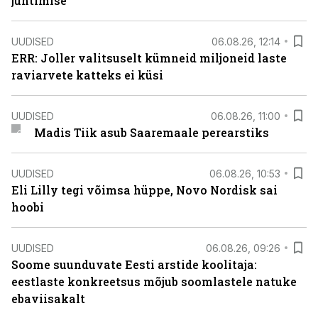
juhtimise
UUDISED
06.08.26, 12:14
ERR: Joller valitsuselt kümneid miljoneid laste
raviarvete katteks ei küsi
UUDISED
06.08.26, 11:00
Madis Tiik asub Saaremaale perearstiks
UUDISED
06.08.26, 10:53
Eli Lilly tegi võimsa hüppe, Novo Nordisk sai
hoobi
UUDISED
06.08.26, 09:26
Soome suunduvate Eesti arstide koolitaja:
eestlaste konkreetsus mõjub soomlastele natuke
ebaviisakalt