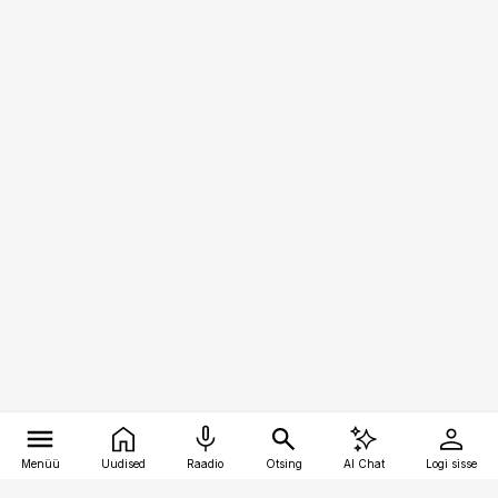
Menüü
Uudised
Raadio
Otsing
AI Chat
Logi sisse