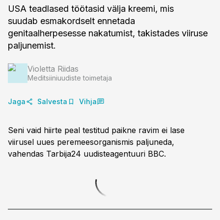
USA teadlased töötasid välja kreemi, mis
suudab esmakordselt ennetada
genitaalherpesesse nakatumist, takistades viiruse
paljunemist.
Violetta Riidas
Meditsiiniuudiste toimetaja
Jaga
Salvesta
Vihja
Seni vaid hiirte peal testitud paikne ravim ei lase
viirusel uues peremeesorganismis paljuneda,
vahendas Tarbija24 uudisteagentuuri BBC.