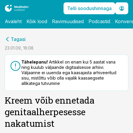
Telli soodushinnaga
Avaleht
Kõik lood
Ravimiuudised
Podcastid
Konvere
cebook
Tagasi
Twitter)
23.01.09, 16:08
kedIn
Tähelepanu!
Artikkel on enam kui 5 aastat vana
ning kuulub väljaande digitaalsesse arhiivi.
ail
Väljaanne ei uuenda ega kaasajasta arhiveeritud
sisu, mistõttu võib olla vajalik kaasaegsete
k
allikatega tutvumine
Kreem võib ennetada
genitaalherpesesse
nakatumist