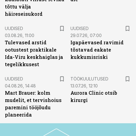
tõttu välja
häireseisukord
UUDISED
UUDISED
03.08.26, 11:00
29.07.26, 07:00
Tulevased arstid
Igapäevased ravimid
ootustest praktikale
tõstavad eakate
Ida-Viru keskhaiglas ja
kukkumisriski
tegelikkusest
ST
UUDISED
TÖÖKUULUTUSED
04.08.26, 14:48
13.07.26, 12:10
Mart Brauer: kolm
Aurora Clinic otsib
mudelit, et tervishoius
kirurgi
paremini tööjõudu
planeerida