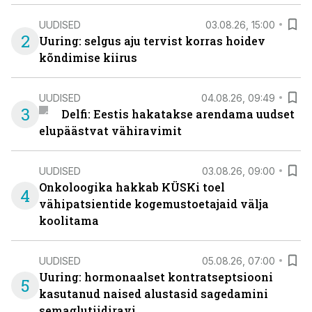
UUDISED
03.08.26, 15:00
2
Uuring: selgus aju tervist korras hoidev
kõndimise kiirus
UUDISED
04.08.26, 09:49
3
Delfi: Eestis hakatakse arendama uudset
elupäästvat vähiravimit
UUDISED
03.08.26, 09:00
Onkoloogika hakkab KÜSKi toel
4
vähipatsientide kogemustoetajaid välja
koolitama
UUDISED
05.08.26, 07:00
Uuring: hormonaalset kontratseptsiooni
5
kasutanud naised alustasid sagedamini
semaglutiidiravi