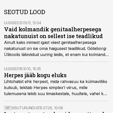
SEOTUD LOOD
UUDISED
31.05.11, 12:04
Vaid kolmandik genitaalherpesega
nakatunuist on sellest ise teadlikud
Ainult kaks inimest igast viiest genitaalherpesega
nakatunust on ise oma haigusest teadlikud. Göteborgi
Ülikoolis läbiviidud uuring leidis, et enam kui kolmandik
suguhaiguste kliinikusse saabunud patsiente ei osanud
arvata, et nad võivad olla nakatunud, vahendas ERR
UUDISED
18.10.10, 15:35
Teadusuudised.
Herpes jääb kogu eluks
Lihtohatist ehk herpest, mida rahvasuu ka külmavilliks
kutsub, tekitab Herpes simplex’i viirus, mille
tulemusena tekib suu limaskestale, huultele, vahel ka
põskedele valulik villiline nahapõletik. Villid on esialgu
läbipaistvad, siis tuhmuvad ja kuivavad mõne päeva
SISUTURUNDUS
15.07.26, 10:08
ST
järel koorikuteks, mis armi jätmata irduvad.