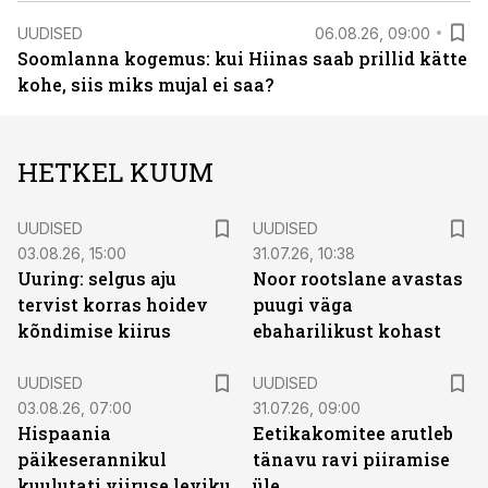
UUDISED
06.08.26, 09:00
Soomlanna kogemus: kui Hiinas saab prillid kätte
kohe, siis miks mujal ei saa?
HETKEL KUUM
UUDISED
UUDISED
03.08.26, 15:00
31.07.26, 10:38
Uuring: selgus aju
Noor rootslane avastas
tervist korras hoidev
puugi väga
kõndimise kiirus
ebaharilikust kohast
UUDISED
UUDISED
03.08.26, 07:00
31.07.26, 09:00
Hispaania
Eetikakomitee arutleb
päikeserannikul
tänavu ravi piiramise
kuulutati viiruse leviku
üle