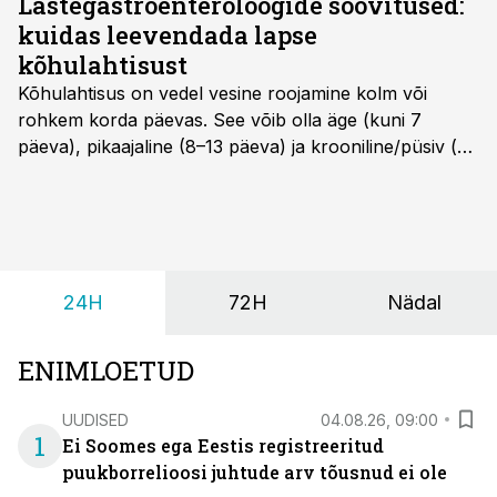
Lastegastroenteroloogide soovitused:
kuidas leevendada lapse
kõhulahtisust
Kõhulahtisus on vedel vesine roojamine kolm või
rohkem korda päevas. See võib olla äge (kuni 7
päeva), pikaajaline (8–13 päeva) ja krooniline/püsiv (>
14 päeva). Lapseeas esinev kõhulahtisus on tavaliselt
viiruslik ning sellega kaasneb sageli oksendamine ja
kehatemperatuuri tõus.
24H
72H
Nädal
ENIMLOETUD
UUDISED
04.08.26, 09:00
1
Ei Soomes ega Eestis registreeritud
puukborrelioosi juhtude arv tõusnud ei ole