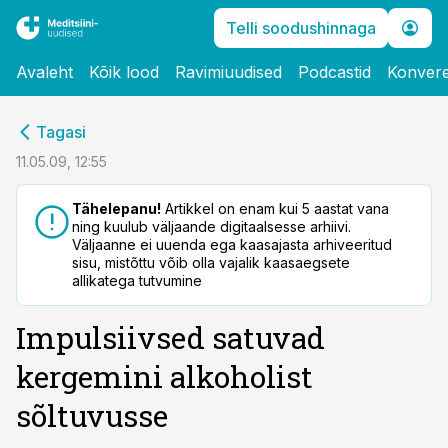
Telli soodushinnaga
Avaleht
Kõik lood
Ravimiuudised
Podcastid
Konvere
cebook
Tagasi
Twitter)
11.05.09, 12:55
kedIn
Tähelepanu!
Artikkel on enam kui 5 aastat vana
ning kuulub väljaande digitaalsesse arhiivi.
ail
Väljaanne ei uuenda ega kaasajasta arhiveeritud
sisu, mistõttu võib olla vajalik kaasaegsete
k
allikatega tutvumine
Impulsiivsed satuvad
kergemini alkoholist
sõltuvusse