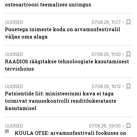
osteoartroosi teemalises uuringus
UUDISED
07.08.26, 11:27
Puuetega inimeste koda on arvamusfestivalil
väljas oma alaga
UUDISED
07.08.26, 11:00
RAADIOS räägitakse tehnoloogiate kasutamisest
tervishoius
UUDISED
07.08.26, 10:12
Patsientide liit: ministeeriumi kava ei taga
toimivat vanusekontrolli renditõukerataste
kasutamisel
UUDISED
07.08.26, 09:00
KUULA OTSE: arvamusfestivali fookuses on