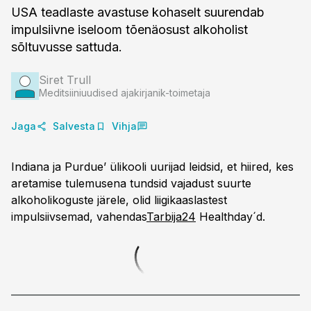
USA teadlaste avastuse kohaselt suurendab
impulsiivne iseloom tõenäosust alkoholist
sõltuvusse sattuda.
Siret Trull
Meditsiiniuudised ajakirjanik-toimetaja
Jaga
Salvesta
Vihja
Indiana ja Purdue’ ülikooli uurijad leidsid, et hiired, kes
aretamise tulemusena tundsid vajadust suurte
alkoholikoguste järele, olid liigikaaslastest
impulsiivsemad, vahendas
Tarbija24
Healthday´d.