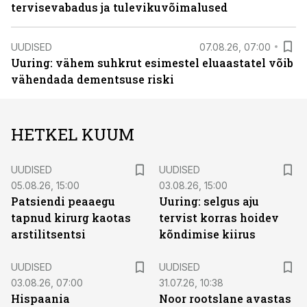
tervisevabadus ja tulevikuvõimalused
UUDISED
07.08.26, 07:00
Uuring: vähem suhkrut esimestel eluaastatel võib
vähendada dementsuse riski
HETKEL KUUM
UUDISED
UUDISED
05.08.26, 15:00
03.08.26, 15:00
Patsiendi peaaegu
Uuring: selgus aju
tapnud kirurg kaotas
tervist korras hoidev
arstilitsentsi
kõndimise kiirus
UUDISED
UUDISED
03.08.26, 07:00
31.07.26, 10:38
Hispaania
Noor rootslane avastas