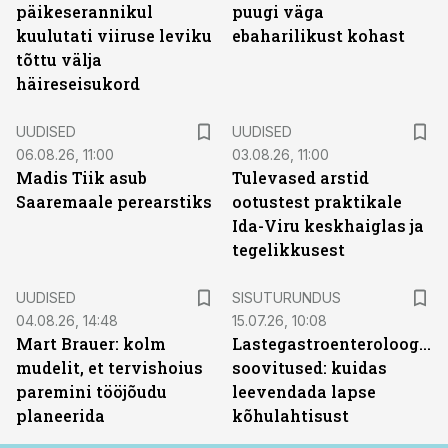
päikeserannikul
puugi väga
kuulutati viiruse leviku
ebaharilikust kohast
tõttu välja
häireseisukord
UUDISED
UUDISED
06.08.26, 11:00
03.08.26, 11:00
Madis Tiik asub
Tulevased arstid
Saaremaale perearstiks
ootustest praktikale
Ida-Viru keskhaiglas ja
tegelikkusest
ST
UUDISED
SISUTURUNDUS
04.08.26, 14:48
15.07.26, 10:08
Mart Brauer: kolm
Lastegastroenteroloogide
mudelit, et tervishoius
soovitused: kuidas
paremini tööjõudu
leevendada lapse
planeerida
kõhulahtisust