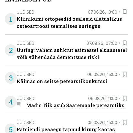
UUDISED
07.08.26, 13:00
1
Kliinikumi ortopeedid osalesid ulatuslikus
osteoartroosi teemalises uuringus
UUDISED
07.08.26, 07:00
2
Uuring: vähem suhkrut esimestel eluaastatel
võib vähendada dementsuse riski
UUDISED
06.08.26, 15:00
3
Käimas on seitse perearstikonkurssi
UUDISED
06.08.26, 11:00
4
Madis Tiik asub Saaremaale perearstiks
UUDISED
05.08.26, 15:00
5
Patsiendi peaaegu tapnud kirurg kaotas