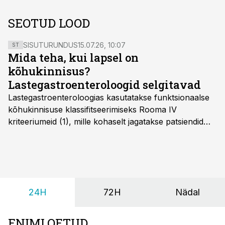
SEOTUD LOOD
SISUTURUNDUS
15.07.26, 10:07
ST
Mida teha, kui lapsel on
kõhukinnisus?
Lastegastroenteroloogid selgitavad
Lastegastroenteroloogias kasutatakse funktsionaalse
kõhukinnisuse klassifitseerimiseks Rooma IV
kriteeriumeid (1), mille kohaselt jagatakse patsiendid
kahte rühma: lapsed alates sünnist kuni nelja-
aastaseks saamiseni ja üle nelja-aastased lapsed.
24H
72H
Nädal
ENIMLOETUD