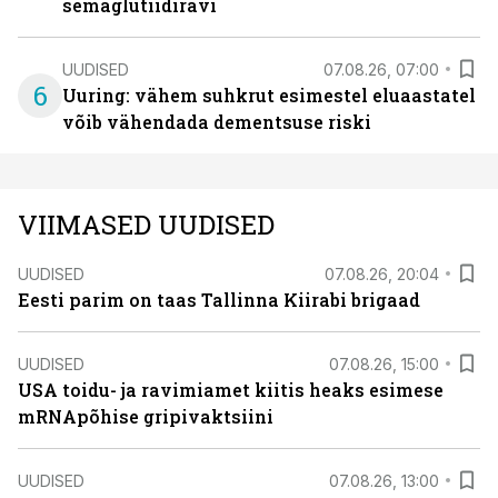
semaglutiidiravi
UUDISED
07.08.26, 07:00
6
Uuring: vähem suhkrut esimestel eluaastatel
võib vähendada dementsuse riski
VIIMASED UUDISED
UUDISED
07.08.26, 20:04
Eesti parim on taas Tallinna Kiirabi brigaad
UUDISED
07.08.26, 15:00
USA toidu- ja ravimiamet kiitis heaks esimese
mRNApõhise gripivaktsiini
UUDISED
07.08.26, 13:00