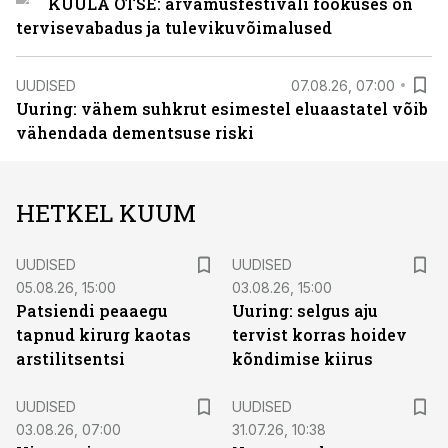
KUULA OTSE: arvamusfestivali fookuses on
tervisevabadus ja tulevikuvõimalused
UUDISED
07.08.26, 07:00
Uuring: vähem suhkrut esimestel eluaastatel võib
vähendada dementsuse riski
HETKEL KUUM
UUDISED
UUDISED
05.08.26, 15:00
03.08.26, 15:00
Patsiendi peaaegu
Uuring: selgus aju
tapnud kirurg kaotas
tervist korras hoidev
arstilitsentsi
kõndimise kiirus
UUDISED
UUDISED
03.08.26, 07:00
31.07.26, 10:38