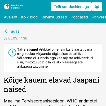
Telli soodushinnaga
Avaleht
Kõik lood
Ravimiuudised
Podcastid
Konvere
cebook
Tagasi
Twitter)
22.05.09, 14:36
kedIn
Tähelepanu!
Artikkel on enam kui 5 aastat vana
ning kuulub väljaande digitaalsesse arhiivi.
ail
Väljaanne ei uuenda ega kaasajasta arhiveeritud
sisu, mistõttu võib olla vajalik kaasaegsete
k
allikatega tutvumine
Kõige kauem elavad Jaapani
naised
Maailma Terviseorganisatsiooni WHO andmetel