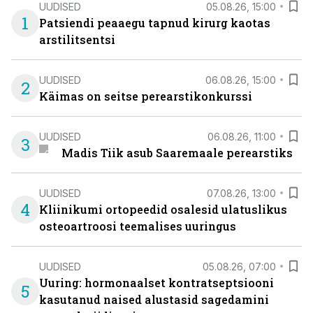
UUDISED
05.08.26, 15:00
1
Patsiendi peaaegu tapnud kirurg kaotas
arstilitsentsi
UUDISED
06.08.26, 15:00
2
Käimas on seitse perearstikonkurssi
UUDISED
06.08.26, 11:00
3
Madis Tiik asub Saaremaale perearstiks
UUDISED
07.08.26, 13:00
4
Kliinikumi ortopeedid osalesid ulatuslikus
osteoartroosi teemalises uuringus
UUDISED
05.08.26, 07:00
Uuring: hormonaalset kontratseptsiooni
5
kasutanud naised alustasid sagedamini