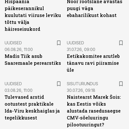
Hispaania
Noor rootslane avastas
päikeserannikul
puugi väga
kuulutati viiruse leviku
ebaharilikust kohast
tõttu välja
häireseisukord
UUDISED
UUDISED
06.08.26, 11:00
31.07.26, 09:00
Madis Tiik asub
Eetikakomitee arutleb
Saaremaale perearstiks
tänavu ravi piiramise
üle
ST
UUDISED
SISUTURUNDUS
03.08.26, 11:00
30.07.26, 09:18
Tulevased arstid
Naistearst Marek Šois:
ootustest praktikale
kas Eestis võiks
Ida-Viru keskhaiglas ja
alustada rasedusaegse
tegelikkusest
CMV-sõeluuringu
pilootuuringut?