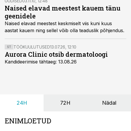
UUDISED
03.11.10, 12:48
Naised elavad meestest kauem tänu
geenidele
Naised elavad meestest keskmiselt viis kuni kuus
aastat kauem ning sellel võib olla teaduslik põhjendus.
TÖÖKUULUTUSED
13.07.26, 12:10
ST
Aurora Clinic otsib dermatoloogi
Kandideerimise tähtaeg: 13.08.26
24H
72H
Nädal
ENIMLOETUD