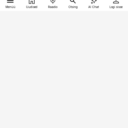
Menüü
Uudised
Raadio
Otsing
AI Chat
Logi sisse
Vana-Lõuna 39/1, 19094 Tallinn
(+372) 667 0111
meditsiiniuudised@aripaev.ee
Tellimisega seotud küsimused:
tellimiskeskus@aripaev.ee
Telli
Reklaam
Firmast
Sisu kasutamisõigused
Ajakirjaniku
eetikakoodeks
Üldtingimused
Privaatsustingimused
Küpsiste poliitika
KKK