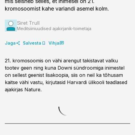
mis seisneb selles, et inimesel on 21.
kromosoomist kahe variandi asemel kolm.
Siret Trull
Meditsiiniuudised ajakirjanik-toimetaja
Jaga
Salvesta
Vihja
21. kromosoomis on vähi arengut takistavat valku
tootev geen ning kuna Downi sündroomiga inimestel
on sellest geenist lisakoopia, siis on neil ka tõhusam
kaitse vähi vastu, kirjutasid Harvardi ülikooli teadlased
ajakirjas Nature.