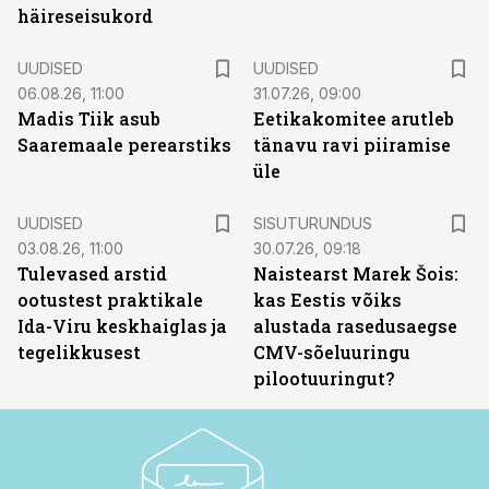
häireseisukord
UUDISED
UUDISED
06.08.26, 11:00
31.07.26, 09:00
Madis Tiik asub
Eetikakomitee arutleb
Saaremaale perearstiks
tänavu ravi piiramise
üle
ST
UUDISED
SISUTURUNDUS
03.08.26, 11:00
30.07.26, 09:18
Tulevased arstid
Naistearst Marek Šois:
ootustest praktikale
kas Eestis võiks
Ida-Viru keskhaiglas ja
alustada rasedusaegse
tegelikkusest
CMV-sõeluuringu
pilootuuringut?