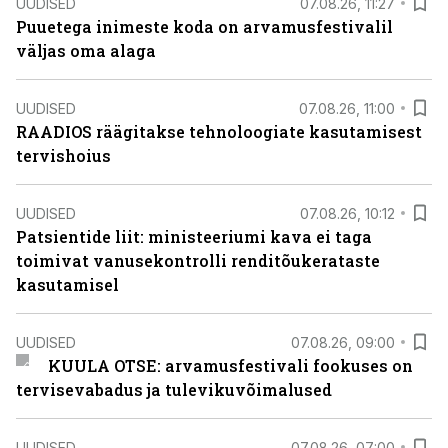
UUDISED
07.08.26, 11:27
Puuetega inimeste koda on arvamusfestivalil
väljas oma alaga
UUDISED
07.08.26, 11:00
RAADIOS räägitakse tehnoloogiate kasutamisest
tervishoius
UUDISED
07.08.26, 10:12
Patsientide liit: ministeeriumi kava ei taga
toimivat vanusekontrolli renditõukerataste
kasutamisel
UUDISED
07.08.26, 09:00
KUULA OTSE: arvamusfestivali fookuses on
tervisevabadus ja tulevikuvõimalused
UUDISED
07.08.26, 07:00