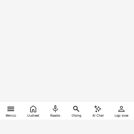
Menüü
Uudised
Raadio
Otsing
AI Chat
Logi sisse