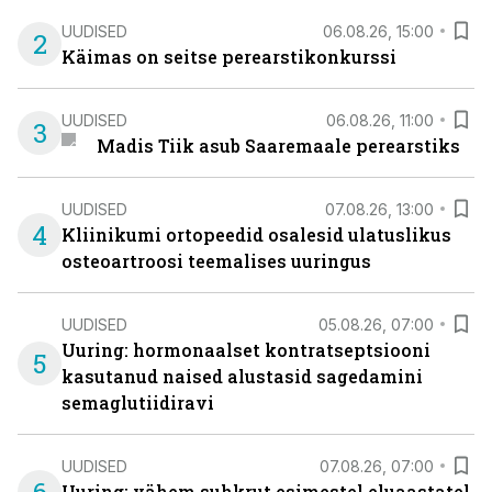
UUDISED
06.08.26, 15:00
2
Käimas on seitse perearstikonkurssi
UUDISED
06.08.26, 11:00
3
Madis Tiik asub Saaremaale perearstiks
UUDISED
07.08.26, 13:00
4
Kliinikumi ortopeedid osalesid ulatuslikus
osteoartroosi teemalises uuringus
UUDISED
05.08.26, 07:00
Uuring: hormonaalset kontratseptsiooni
5
kasutanud naised alustasid sagedamini
semaglutiidiravi
UUDISED
07.08.26, 07:00
Uuring: vähem suhkrut esimestel eluaastatel