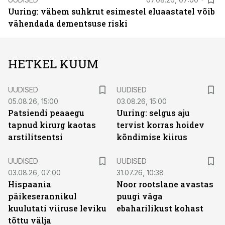
Uuring: vähem suhkrut esimestel eluaastatel võib
vähendada dementsuse riski
HETKEL KUUM
UUDISED
UUDISED
05.08.26, 15:00
03.08.26, 15:00
Patsiendi peaaegu
Uuring: selgus aju
tapnud kirurg kaotas
tervist korras hoidev
arstilitsentsi
kõndimise kiirus
UUDISED
UUDISED
03.08.26, 07:00
31.07.26, 10:38
Hispaania
Noor rootslane avastas
päikeserannikul
puugi väga
kuulutati viiruse leviku
ebaharilikust kohast
tõttu välja