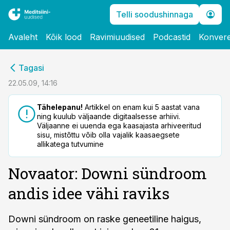
Telli soodushinnaga
Avaleht
Kõik lood
Ravimiuudised
Podcastid
Konvere
cebook
Tagasi
Twitter)
22.05.09, 14:16
kedIn
Tähelepanu!
Artikkel on enam kui 5 aastat vana
ning kuulub väljaande digitaalsesse arhiivi.
ail
Väljaanne ei uuenda ega kaasajasta arhiveeritud
sisu, mistõttu võib olla vajalik kaasaegsete
k
allikatega tutvumine
Novaator: Downi sündroom
andis idee vähi raviks
Downi sündroom on raske geneetiline haigus,