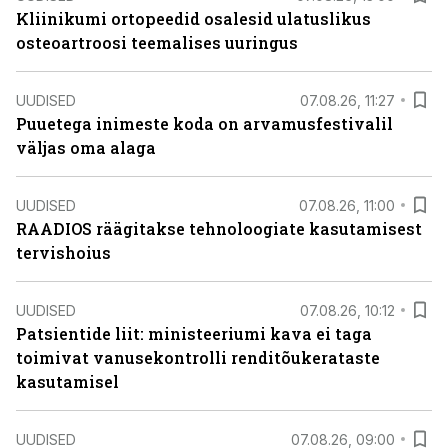
Kliinikumi ortopeedid osalesid ulatuslikus
osteoartroosi teemalises uuringus
UUDISED
07.08.26, 11:27
Puuetega inimeste koda on arvamusfestivalil
väljas oma alaga
UUDISED
07.08.26, 11:00
RAADIOS räägitakse tehnoloogiate kasutamisest
tervishoius
UUDISED
07.08.26, 10:12
Patsientide liit: ministeeriumi kava ei taga
toimivat vanusekontrolli renditõukerataste
kasutamisel
UUDISED
07.08.26, 09:00