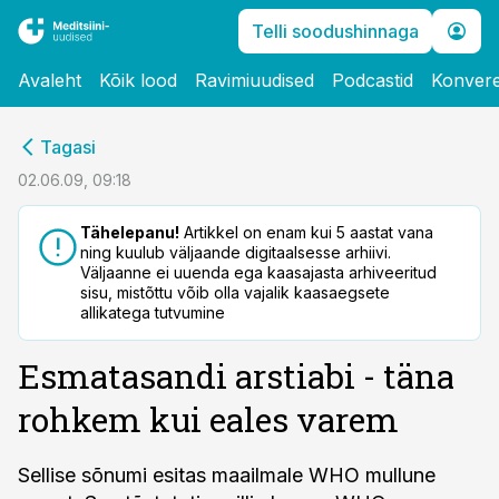
Telli soodushinnaga
Avaleht
Kõik lood
Ravimiuudised
Podcastid
Konvere
cebook
Tagasi
Twitter)
02.06.09, 09:18
kedIn
Tähelepanu!
Artikkel on enam kui 5 aastat vana
ning kuulub väljaande digitaalsesse arhiivi.
ail
Väljaanne ei uuenda ega kaasajasta arhiveeritud
sisu, mistõttu võib olla vajalik kaasaegsete
k
allikatega tutvumine
Esmatasandi arstiabi - täna
rohkem kui eales varem
Sellise sõnumi esitas maailmale WHO mullune