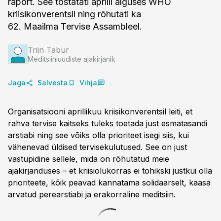
raport. See tõstatati aprilli alguses WHO
kriisikonverentsil ning rõhutati ka
62. Maailma Tervise Assambleel.
Triin Tabur
Meditsiiniuudiste ajakirjanik
Jaga
Salvesta
Vihja
Organisatsiooni aprillikuu kriisikonverentsil leiti, et
rahva tervise kaitseks tuleks toetada just esmatasandi
arstiabi ning see võiks olla prioriteet isegi siis, kui
vähenevad üldised tervisekulutused. See on just
vastupidine sellele, mida on rõhutatud meie
ajakirjanduses – et kriisiolukorras ei tohikski justkui olla
prioriteete, kõik peavad kannatama solidaarselt, kaasa
arvatud perearstiabi ja erakorraline meditsiin.