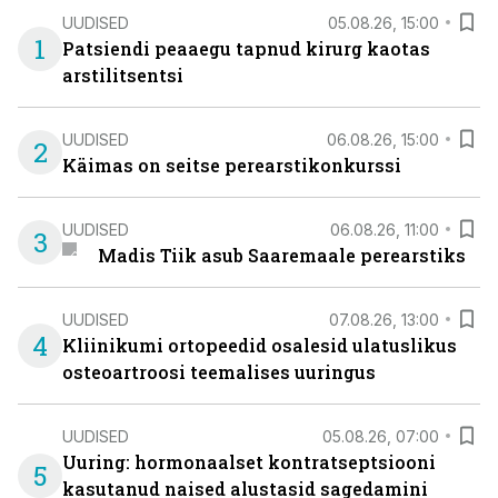
UUDISED
05.08.26, 15:00
1
Patsiendi peaaegu tapnud kirurg kaotas
arstilitsentsi
UUDISED
06.08.26, 15:00
2
Käimas on seitse perearstikonkurssi
UUDISED
06.08.26, 11:00
3
Madis Tiik asub Saaremaale perearstiks
UUDISED
07.08.26, 13:00
4
Kliinikumi ortopeedid osalesid ulatuslikus
osteoartroosi teemalises uuringus
UUDISED
05.08.26, 07:00
Uuring: hormonaalset kontratseptsiooni
5
kasutanud naised alustasid sagedamini