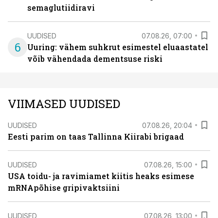
semaglutiidiravi
UUDISED
07.08.26, 07:00
6
Uuring: vähem suhkrut esimestel eluaastatel
võib vähendada dementsuse riski
VIIMASED UUDISED
UUDISED
07.08.26, 20:04
Eesti parim on taas Tallinna Kiirabi brigaad
UUDISED
07.08.26, 15:00
USA toidu- ja ravimiamet kiitis heaks esimese
mRNApõhise gripivaktsiini
UUDISED
07.08.26, 13:00