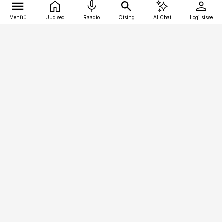
Menüü
Uudised
Raadio
Otsing
AI Chat
Logi sisse
Vana-Lõuna 39/1, 19094 Tallinn
(+372) 667 0111
meditsiiniuudised@aripaev.ee
Tellimisega seotud küsimused:
tellimiskeskus@aripaev.ee
Telli
Reklaam
Firmast
Sisu kasutamisõigused
Ajakirjaniku
eetikakoodeks
Üldtingimused
Privaatsustingimused
Küpsiste poliitika
KKK