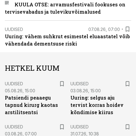
KUULA OTSE: arvamusfestivali fookuses on
tervisevabadus ja tulevikuvõimalused
UUDISED
07.08.26, 07:00
Uuring: vähem suhkrut esimestel eluaastatel võib
vähendada dementsuse riski
HETKEL KUUM
UUDISED
UUDISED
05.08.26, 15:00
03.08.26, 15:00
Patsiendi peaaegu
Uuring: selgus aju
tapnud kirurg kaotas
tervist korras hoidev
arstilitsentsi
kõndimise kiirus
UUDISED
UUDISED
03.08.26, 07:00
31.07.26, 10:38