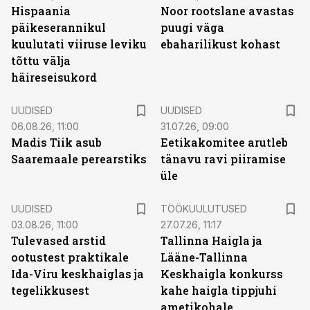
Hispaania
Noor rootslane avastas
päikeserannikul
puugi väga
kuulutati viiruse leviku
ebaharilikust kohast
tõttu välja
häireseisukord
UUDISED
UUDISED
06.08.26, 11:00
31.07.26, 09:00
Madis Tiik asub
Eetikakomitee arutleb
Saaremaale perearstiks
tänavu ravi piiramise
üle
ST
UUDISED
TÖÖKUULUTUSED
03.08.26, 11:00
27.07.26, 11:17
Tulevased arstid
Tallinna Haigla ja
ootustest praktikale
Lääne-Tallinna
Ida-Viru keskhaiglas ja
Keskhaigla konkurss
tegelikkusest
kahe haigla tippjuhi
ametikohale