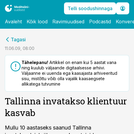
Telli soodushinnaga
Avaleht
Kõik lood
Ravimiuudised
Podcastid
Konvere
cebook
Tagasi
Twitter)
11.06.09, 08:00
kedIn
Tähelepanu!
Artikkel on enam kui 5 aastat vana
ning kuulub väljaande digitaalsesse arhiivi.
ail
Väljaanne ei uuenda ega kaasajasta arhiveeritud
sisu, mistõttu võib olla vajalik kaasaegsete
k
allikatega tutvumine
Tallinna invatakso klientuur
kasvab
Mullu 10 aastaseks saanud Tallinna