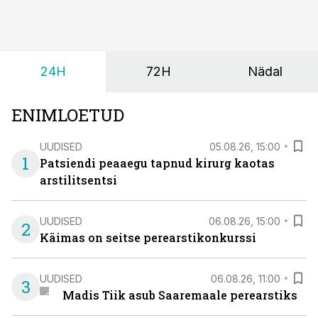
viiruslik ning sellega kaasneb sageli oksendamine ja
kehatemperatuuri tõus.
24H
72H
Nädal
ENIMLOETUD
UUDISED
05.08.26, 15:00
1
Patsiendi peaaegu tapnud kirurg kaotas
arstilitsentsi
UUDISED
06.08.26, 15:00
2
Käimas on seitse perearstikonkurssi
UUDISED
06.08.26, 11:00
3
Madis Tiik asub Saaremaale perearstiks