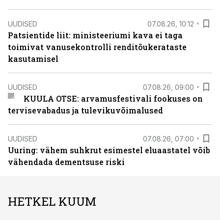
UUDISED
07.08.26, 10:12
Patsientide liit: ministeeriumi kava ei taga
toimivat vanusekontrolli renditõukerataste
kasutamisel
UUDISED
07.08.26, 09:00
KUULA OTSE: arvamusfestivali fookuses on
tervisevabadus ja tulevikuvõimalused
UUDISED
07.08.26, 07:00
Uuring: vähem suhkrut esimestel eluaastatel võib
vähendada dementsuse riski
HETKEL KUUM