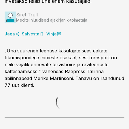
invatakso leiab üha enam kasutajaid.
Siret Trull
Meditsiiniuudised ajakirjanik-toimetaja
Jaga
Salvesta
Vihja
„Üha suureneb teenuse kasutajate seas eakate
liikumispuudega inimeste osakaal, sest transport on
neile vajalik erinevate tervishoiu- ja raviteenuste
kättesaamiseks," vahendas Raepress Tallinna
abilinnapead Merike Martinsoni. Tänavu on lisandunud
77 uut klienti.