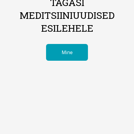
TAGASI
MEDITSIINIUUDISED
ESILEHELE
Mine