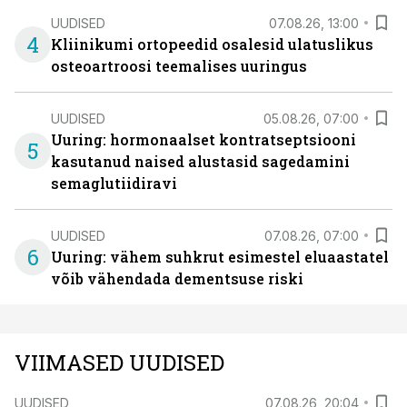
UUDISED
07.08.26, 13:00
4
Kliinikumi ortopeedid osalesid ulatuslikus
osteoartroosi teemalises uuringus
UUDISED
05.08.26, 07:00
Uuring: hormonaalset kontratseptsiooni
5
kasutanud naised alustasid sagedamini
semaglutiidiravi
UUDISED
07.08.26, 07:00
6
Uuring: vähem suhkrut esimestel eluaastatel
võib vähendada dementsuse riski
VIIMASED UUDISED
UUDISED
07.08.26, 20:04