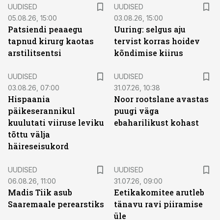
UUDISED
UUDISED
05.08.26, 15:00
03.08.26, 15:00
Patsiendi peaaegu
Uuring: selgus aju
tapnud kirurg kaotas
tervist korras hoidev
arstilitsentsi
kõndimise kiirus
UUDISED
UUDISED
03.08.26, 07:00
31.07.26, 10:38
Hispaania
Noor rootslane avastas
päikeserannikul
puugi väga
kuulutati viiruse leviku
ebaharilikust kohast
tõttu välja
häireseisukord
UUDISED
UUDISED
06.08.26, 11:00
31.07.26, 09:00
Madis Tiik asub
Eetikakomitee arutleb
Saaremaale perearstiks
tänavu ravi piiramise
üle