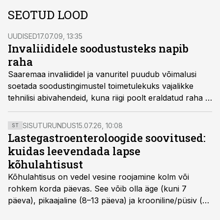
SEOTUD LOOD
UUDISED
17.07.09, 13:35
Invaliididele soodustusteks napib
raha
Saaremaa invaliididel ja vanuritel puudub võimalusi
soetada soodustingimustel toimetulekuks vajalikke
tehnilisi abivahendeid, kuna riigi poolt eraldatud raha ei
kata maakonna vajadust.
SISUTURUNDUS
15.07.26, 10:08
ST
Lastegastroenteroloogide soovitused:
kuidas leevendada lapse
kõhulahtisust
Kõhulahtisus on vedel vesine roojamine kolm või
rohkem korda päevas. See võib olla äge (kuni 7
päeva), pikaajaline (8–13 päeva) ja krooniline/püsiv (>
14 päeva). Lapseeas esinev kõhulahtisus on tavaliselt