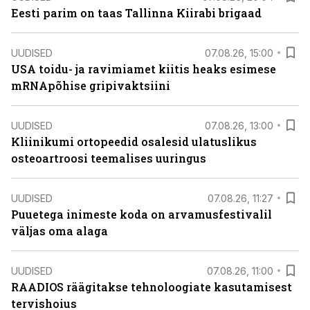
Eesti parim on taas Tallinna Kiirabi brigaad
UUDISED
07.08.26, 15:00
USA toidu- ja ravimiamet kiitis heaks esimese
mRNApõhise gripivaktsiini
UUDISED
07.08.26, 13:00
Kliinikumi ortopeedid osalesid ulatuslikus
osteoartroosi teemalises uuringus
UUDISED
07.08.26, 11:27
Puuetega inimeste koda on arvamusfestivalil
väljas oma alaga
UUDISED
07.08.26, 11:00
RAADIOS räägitakse tehnoloogiate kasutamisest
tervishoius