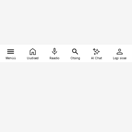
Menüü
Uudised
Raadio
Otsing
AI Chat
Logi sisse
Vana-Lõuna 39/1, 19094 Tallinn
(+372) 667 0111
meditsiiniuudised@aripaev.ee
Tellimisega seotud küsimused:
tellimiskeskus@aripaev.ee