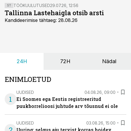
TÖÖKUULUTUSED
29.07.26, 12:56
ST
Tallinna Lastehaigla otsib arsti
Kandideerimise tähtaeg: 28.08.26
24H
72H
Nädal
ENIMLOETUD
UUDISED
04.08.26, 09:00
1
Ei Soomes ega Eestis registreeritud
puukborrelioosi juhtude arv tõusnud ei ole
UUDISED
03.08.26, 15:00
2
Uuring: selgus aju tervist korras hoidev