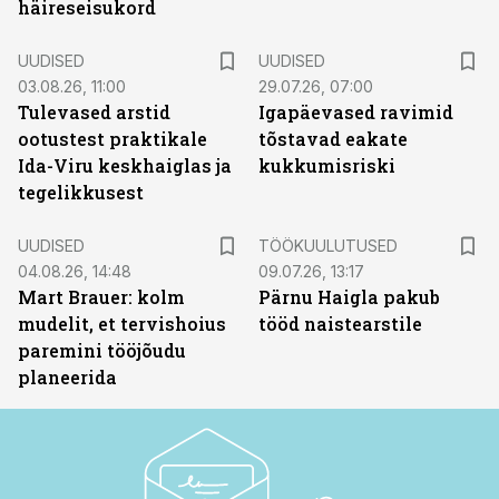
häireseisukord
UUDISED
UUDISED
03.08.26, 11:00
29.07.26, 07:00
Tulevased arstid
Igapäevased ravimid
ootustest praktikale
tõstavad eakate
Ida-Viru keskhaiglas ja
kukkumisriski
tegelikkusest
ST
UUDISED
TÖÖKUULUTUSED
04.08.26, 14:48
09.07.26, 13:17
Mart Brauer: kolm
Pärnu Haigla pakub
mudelit, et tervishoius
tööd naistearstile
paremini tööjõudu
planeerida