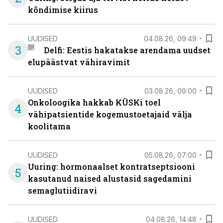
kõndimise kiirus
UUDISED
04.08.26, 09:49
3
Delfi: Eestis hakatakse arendama uudset
elupäästvat vähiravimit
UUDISED
03.08.26, 09:00
Onkoloogika hakkab KÜSKi toel
4
vähipatsientide kogemustoetajaid välja
koolitama
UUDISED
05.08.26, 07:00
Uuring: hormonaalset kontratseptsiooni
5
kasutanud naised alustasid sagedamini
semaglutiidiravi
UUDISED
04.08.26, 14:48