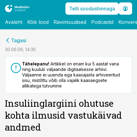
Telli soodushinnaga
Avaleht
Kõik lood
Ravimiuudised
Podcastid
Konvere
cebook
Tagasi
Twitter)
30.06.09, 14:36
kedIn
Tähelepanu!
Artikkel on enam kui 5 aastat vana
ning kuulub väljaande digitaalsesse arhiivi.
ail
Väljaanne ei uuenda ega kaasajasta arhiveeritud
sisu, mistõttu võib olla vajalik kaasaegsete
k
allikatega tutvumine
Insuliinglargiini ohutuse
kohta ilmusid vastukäivad
andmed