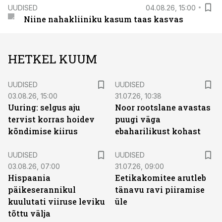
UUDISED
04.08.26, 15:00
Niine nahakliiniku kasum taas kasvas
HETKEL KUUM
UUDISED
UUDISED
03.08.26, 15:00
31.07.26, 10:38
Uuring: selgus aju
Noor rootslane avastas
tervist korras hoidev
puugi väga
kõndimise kiirus
ebaharilikust kohast
UUDISED
UUDISED
03.08.26, 07:00
31.07.26, 09:00
Hispaania
Eetikakomitee arutleb
päikeserannikul
tänavu ravi piiramise
kuulutati viiruse leviku
üle
tõttu välja