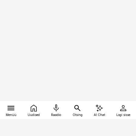
Menüü
Uudised
Raadio
Otsing
AI Chat
Logi sisse