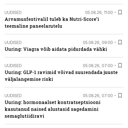
UUDISED
05.08.26, 11:00
Arvamusfestivalil tuleb ka Nutri-Score’i
teemaline paneelarutelu
UUDISED
05.08.26, 09:00
Uuring: Viagra võib aidata pidurdada vähki
UUDISED
05.08.26, 07:00
Uuring: GLP-1 ravimid võivad suurendada juuste
väljalangemise riski
UUDISED
05.08.26, 07:00
Uuring: hormonaalset kontratseptsiooni
kasutanud naised alustasid sagedamini
semaglutiidiravi