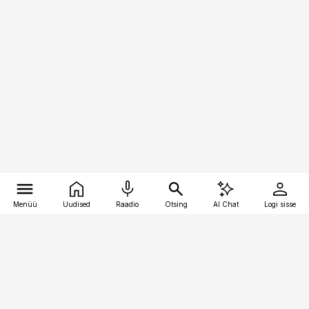
Menüü
Uudised
Raadio
Otsing
AI Chat
Logi sisse
Vana-Lõuna 39/1, 19094 Tallinn
(+372) 667 0111
meditsiiniuudised@aripaev.ee