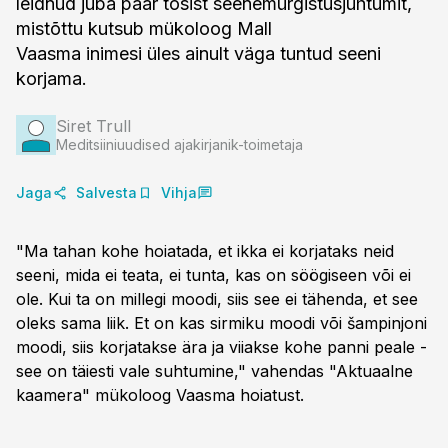
leidnud juba paar tõsist seenemürgistusjuhtumit,
mistõttu kutsub mükoloog Mall
Vaasma inimesi üles ainult väga tuntud seeni
korjama.
Siret Trull
Meditsiiniuudised ajakirjanik-toimetaja
Jaga
Salvesta
Vihja
"Ma tahan kohe hoiatada, et ikka ei korjataks neid
seeni, mida ei teata, ei tunta, kas on söögiseen või ei
ole. Kui ta on millegi moodi, siis see ei tähenda, et see
oleks sama liik. Et on kas sirmiku moodi või šampinjoni
moodi, siis korjatakse ära ja viiakse kohe panni peale -
see on täiesti vale suhtumine," vahendas "Aktuaalne
kaamera" mükoloog Vaasma hoiatust.