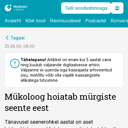
Telli soodushinnaga
Avaleht
Kõik lood
Ravimiuudised
Podcastid
Konvere
cebook
Tagasi
Twitter)
25.08.09, 08:00
kedIn
Tähelepanu!
Artikkel on enam kui 5 aastat vana
ning kuulub väljaande digitaalsesse arhiivi.
ail
Väljaanne ei uuenda ega kaasajasta arhiveeritud
sisu, mistõttu võib olla vajalik kaasaegsete
k
allikatega tutvumine
Mükoloog hoiatab mürgiste
seente eest
Tänavusel seenerohkel aastal on aset