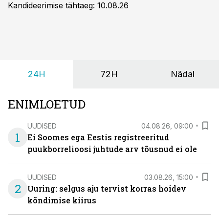
Kandideerimise tähtaeg: 10.08.26
24H
72H
Nädal
ENIMLOETUD
UUDISED
04.08.26, 09:00
1
Ei Soomes ega Eestis registreeritud
puukborrelioosi juhtude arv tõusnud ei ole
UUDISED
03.08.26, 15:00
2
Uuring: selgus aju tervist korras hoidev
kõndimise kiirus