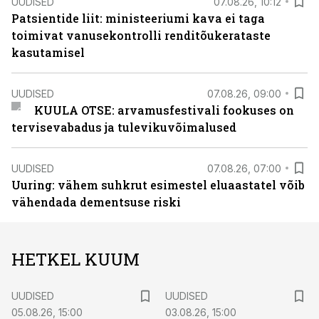
UUDISED
07.08.26, 10:12
Patsientide liit: ministeeriumi kava ei taga
toimivat vanusekontrolli renditõukerataste
kasutamisel
UUDISED
07.08.26, 09:00
KUULA OTSE: arvamusfestivali fookuses on
tervisevabadus ja tulevikuvõimalused
UUDISED
07.08.26, 07:00
Uuring: vähem suhkrut esimestel eluaastatel võib
vähendada dementsuse riski
HETKEL KUUM
UUDISED
UUDISED
05.08.26, 15:00
03.08.26, 15:00