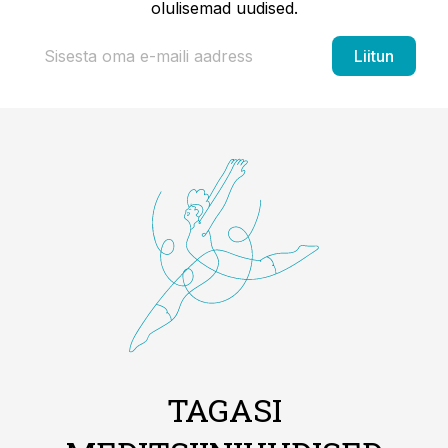
olulisemad uudised.
Liitun
TAGASI