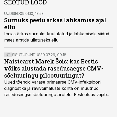
SEOTUD LOOD
UUDISED
09.01.10, 13:53
Surnuks peetu ärkas lahkamise ajal
ellu
Indias ärkas surnuks kuulutatud ja lahkamisele viidud
mees arstide üllatuseks ellu.
SISUTURUNDUS
30.07.26, 09:18
ST
Naistearst Marek Šois: kas Eestis
võiks alustada rasedusaegse CMV-
sõeluuringu pilootuuringut?
Uued tõendid varase primaarse CMV-infektsiooni
diagnostika ja ravivõimaluste kohta on muutnud
rasedusaegse sõeluuringu arutelu. Eesti otsus vajab
siiski kohalikke epidemioloogilisi andmeid ning
rasedusaegse ja vastsündinute sõeluuringu võrdlust,
kirjutab naistearst dr Marek Šois, kes on