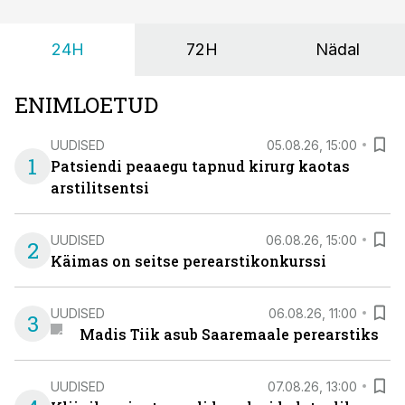
spetsialiseerunud lootemeditsiinile.
24H
72H
Nädal
ENIMLOETUD
UUDISED
05.08.26, 15:00
1
Patsiendi peaaegu tapnud kirurg kaotas
arstilitsentsi
UUDISED
06.08.26, 15:00
2
Käimas on seitse perearstikonkurssi
UUDISED
06.08.26, 11:00
3
Madis Tiik asub Saaremaale perearstiks
UUDISED
07.08.26, 13:00