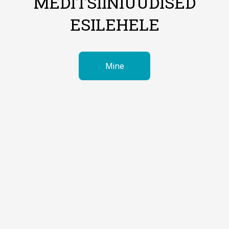
MEDITSIINIUUDISED
ESILEHELE
Mine