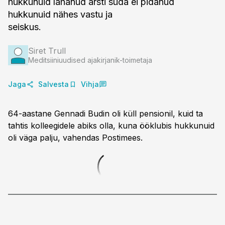
hukkunuid lahanud arsti süda ei pidanud
hukkunuid nähes vastu ja
seiskus.
Siret Trull
Meditsiiniuudised ajakirjanik-toimetaja
Jaga
Salvesta
Vihja
64-aastane Gennadi Budin oli küll pensionil, kuid ta
tahtis kolleegidele abiks olla, kuna ööklubis hukkunuid
oli väga palju, vahendas Postimees.