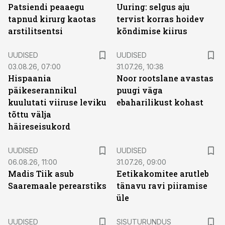
Patsiendi peaaegu
Uuring: selgus aju
tapnud kirurg kaotas
tervist korras hoidev
arstilitsentsi
kõndimise kiirus
UUDISED
UUDISED
03.08.26, 07:00
31.07.26, 10:38
Hispaania
Noor rootslane avastas
päikeserannikul
puugi väga
kuulutati viiruse leviku
ebaharilikust kohast
tõttu välja
häireseisukord
UUDISED
UUDISED
06.08.26, 11:00
31.07.26, 09:00
Madis Tiik asub
Eetikakomitee arutleb
Saaremaale perearstiks
tänavu ravi piiramise
üle
ST
UUDISED
SISUTURUNDUS