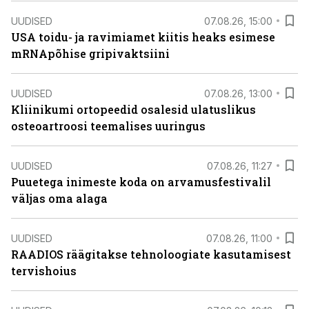
UUDISED
07.08.26, 15:00
USA toidu- ja ravimiamet kiitis heaks esimese
mRNApõhise gripivaktsiini
UUDISED
07.08.26, 13:00
Kliinikumi ortopeedid osalesid ulatuslikus
osteoartroosi teemalises uuringus
UUDISED
07.08.26, 11:27
Puuetega inimeste koda on arvamusfestivalil
väljas oma alaga
UUDISED
07.08.26, 11:00
RAADIOS räägitakse tehnoloogiate kasutamisest
tervishoius