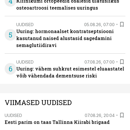
4
Kliinikumi ortopeedid osalesid ulatuslikus
osteoartroosi teemalises uuringus
UUDISED
05.08.26, 07:00
Uuring: hormonaalset kontratseptsiooni
5
kasutanud naised alustasid sagedamini
semaglutiidiravi
UUDISED
07.08.26, 07:00
6
Uuring: vähem suhkrut esimestel eluaastatel
võib vähendada dementsuse riski
VIIMASED UUDISED
UUDISED
07.08.26, 20:04
Eesti parim on taas Tallinna Kiirabi brigaad