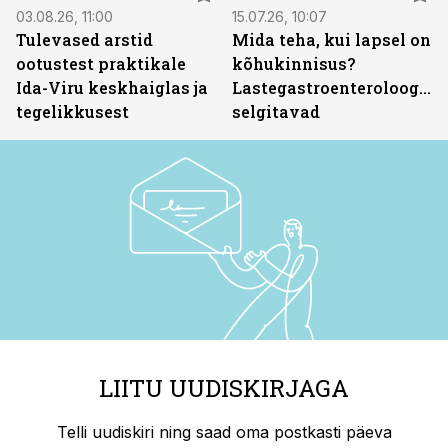
03.08.26, 11:00
15.07.26, 10:07
Tulevased arstid
Mida teha, kui lapsel on
ootustest praktikale
kõhukinnisus?
Ida-Viru keskhaiglas ja
Lastegastroenteroloogid
tegelikkusest
selgitavad
LIITU UUDISKIRJAGA
Telli uudiskiri ning saad oma postkasti päeva