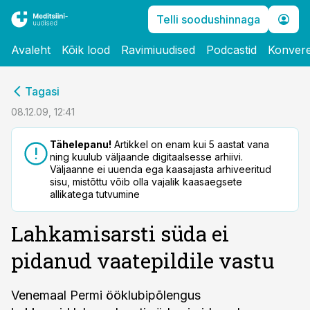
Telli soodushinnaga
Avaleht
Kõik lood
Ravimiuudised
Podcastid
Konvere
cebook
Tagasi
Twitter)
08.12.09, 12:41
kedIn
Tähelepanu!
Artikkel on enam kui 5 aastat vana
ning kuulub väljaande digitaalsesse arhiivi.
ail
Väljaanne ei uuenda ega kaasajasta arhiveeritud
sisu, mistõttu võib olla vajalik kaasaegsete
k
allikatega tutvumine
Lahkamisarsti süda ei
pidanud vaatepildile vastu
Venemaal Permi ööklubipõlengus