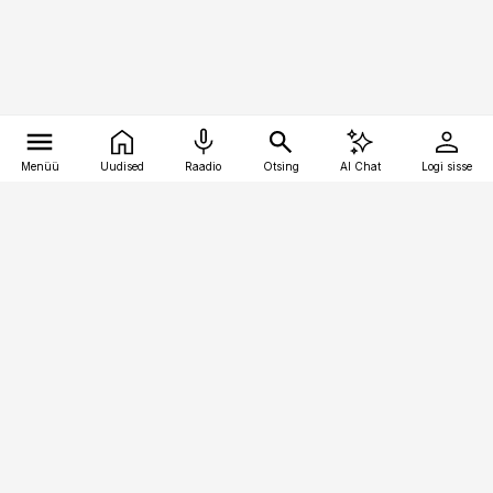
Menüü
Uudised
Raadio
Otsing
AI Chat
Logi sisse
Vana-Lõuna 39/1, 19094 Tallinn
(+372) 667 0111
meditsiiniuudised@aripaev.ee
Tellimisega seotud küsimused:
tellimiskeskus@aripaev.ee
Telli
Reklaam
Firmast