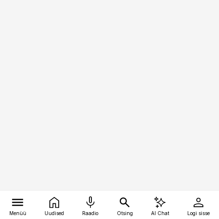
Menüü
Uudised
Raadio
Otsing
AI Chat
Logi sisse