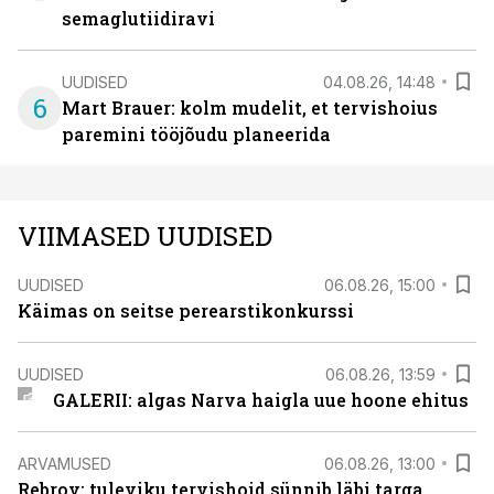
semaglutiidiravi
UUDISED
04.08.26, 14:48
6
Mart Brauer: kolm mudelit, et tervishoius
paremini tööjõudu planeerida
VIIMASED UUDISED
UUDISED
06.08.26, 15:00
Käimas on seitse perearstikonkurssi
UUDISED
06.08.26, 13:59
GALERII: algas Narva haigla uue hoone ehitus
ARVAMUSED
06.08.26, 13:00
Rebrov: tuleviku tervishoid sünnib läbi targa