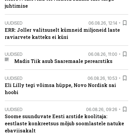
juhtimise
UUDISED
06.08.26, 12:14
ERR: Joller valitsuselt kümneid miljoneid laste
raviarvete katteks ei küsi
UUDISED
06.08.26, 11:00
Madis Tiik asub Saaremaale perearstiks
UUDISED
06.08.26, 10:53
Eli Lilly tegi võimsa hüppe, Novo Nordisk sai
hoobi
UUDISED
06.08.26, 09:26
Soome suunduvate Eesti arstide koolitaja:
eestlaste konkreetsus mõjub soomlastele natuke
ebaviisakalt