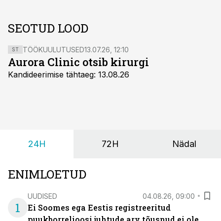
SEOTUD LOOD
TÖÖKUULUTUSED
13.07.26, 12:10
ST
Aurora Clinic otsib kirurgi
Kandideerimise tähtaeg: 13.08.26
24H
72H
Nädal
ENIMLOETUD
UUDISED
04.08.26, 09:00
1
Ei Soomes ega Eestis registreeritud
puukborrelioosi juhtude arv tõusnud ei ole