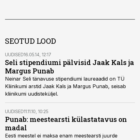
SEOTUD LOOD
UUDISED
16.05.14, 12:17
Seli stipendiumi pälvisid Jaak Kals ja
Margus Punab
Neinar Seli tänavuse stipendiumi laureaadid on TÜ
Kliinikumi arstid Jaak Kals ja Margus Punab, seisab
kliinikumi uudisteküljel.
UUDISED
11.11.10, 10:25
Punab: meestearsti külastatavus on
madal
Eesti meestel ei maksa enam meestearsti juurde