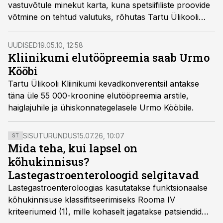
vastuvõtule minekut karta, kuna spetsiifiliste proovide
võtmine on tehtud valutuks, rõhutas Tartu Ülikooli
meestekliinikumi meestearst Margus Punab.
UUDISED
19.05.10, 12:58
Kliinikumi elutööpreemia saab Urmo
Kööbi
Tartu Ülikooli Kliinikumi kevadkonverentsil antakse
täna üle 55 000-kroonine elutööpreemia arstile,
haiglajuhile ja ühiskonnategelasele Urmo Kööbile.
SISUTURUNDUS
15.07.26, 10:07
ST
Mida teha, kui lapsel on
kõhukinnisus?
Lastegastroenteroloogid selgitavad
Lastegastroenteroloogias kasutatakse funktsionaalse
kõhukinnisuse klassifitseerimiseks Rooma IV
kriteeriumeid (1), mille kohaselt jagatakse patsiendid