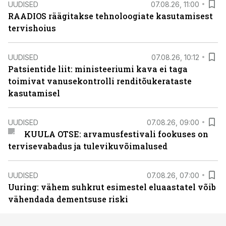
UUDISED
07.08.26, 11:00
RAADIOS räägitakse tehnoloogiate kasutamisest
tervishoius
UUDISED
07.08.26, 10:12
Patsientide liit: ministeeriumi kava ei taga
toimivat vanusekontrolli renditõukerataste
kasutamisel
UUDISED
07.08.26, 09:00
KUULA OTSE: arvamusfestivali fookuses on
tervisevabadus ja tulevikuvõimalused
UUDISED
07.08.26, 07:00
Uuring: vähem suhkrut esimestel eluaastatel võib
vähendada dementsuse riski