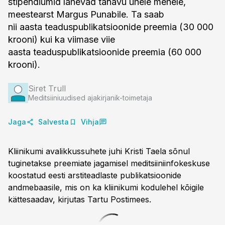
stipendiumid lähevad tänavu ühele mehele,
meestearst Margus Punabile. Ta saab
nii aasta teaduspublikatsioonide preemia (30 000
krooni) kui ka viimase viie
aasta teaduspublikatsioonide preemia (60 000
krooni).
Siret Trull
Meditsiiniuudised ajakirjanik-toimetaja
Jaga
Salvesta
Vihja
Kliinikumi avalikkussuhete juhi Kristi Taela sõnul
tuginetakse preemiate jagamisel meditsiiniinfokeskuse
koostatud eesti arstiteadlaste publikatsioonide
andmebaasile, mis on ka kliinikumi kodulehel kõigile
kättesaadav, kirjutas Tartu Postimees.