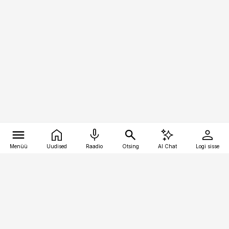
Menüü
Uudised
Raadio
Otsing
AI Chat
Logi sisse
Vana-Lõuna 39/1, 19094 Tallinn
(+372) 667 0111
meditsiiniuudised@aripaev.ee