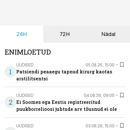
kahte rühma: lapsed alates sünnist kuni nelja-
aastaseks saamiseni ja üle nelja-aastased lapsed.
24H
72H
Nädal
ENIMLOETUD
UUDISED
05.08.26, 15:00
1
Patsiendi peaaegu tapnud kirurg kaotas
arstilitsentsi
UUDISED
04.08.26, 09:00
2
Ei Soomes ega Eestis registreeritud
puukborrelioosi juhtude arv tõusnud ei ole
UUDISED
03.08.26, 15:00