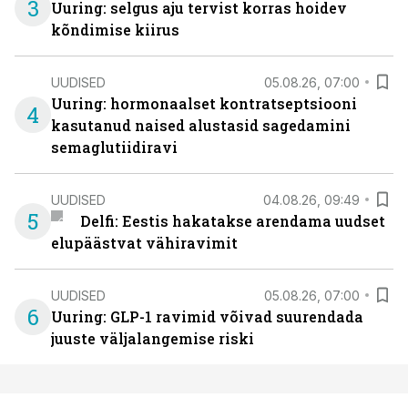
3
Uuring: selgus aju tervist korras hoidev
kõndimise kiirus
UUDISED
05.08.26, 07:00
Uuring: hormonaalset kontratseptsiooni
4
kasutanud naised alustasid sagedamini
semaglutiidiravi
UUDISED
04.08.26, 09:49
5
Delfi: Eestis hakatakse arendama uudset
elupäästvat vähiravimit
UUDISED
05.08.26, 07:00
6
Uuring: GLP-1 ravimid võivad suurendada
juuste väljalangemise riski