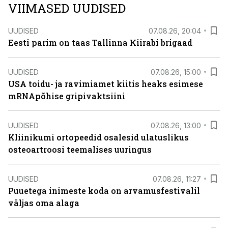
VIIMASED UUDISED
UUDISED
07.08.26, 20:04
Eesti parim on taas Tallinna Kiirabi brigaad
UUDISED
07.08.26, 15:00
USA toidu- ja ravimiamet kiitis heaks esimese
mRNApõhise gripivaktsiini
UUDISED
07.08.26, 13:00
Kliinikumi ortopeedid osalesid ulatuslikus
osteoartroosi teemalises uuringus
UUDISED
07.08.26, 11:27
Puuetega inimeste koda on arvamusfestivalil
väljas oma alaga