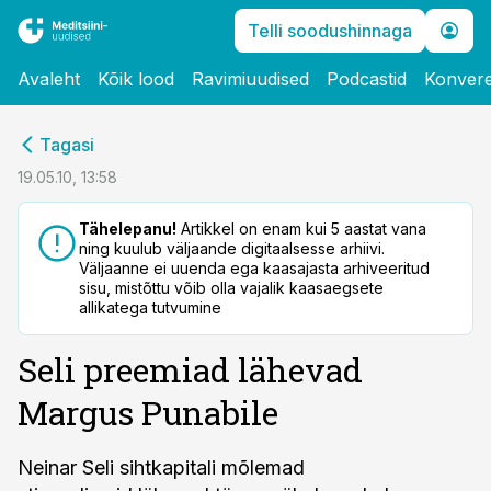
Telli soodushinnaga
Avaleht
Kõik lood
Ravimiuudised
Podcastid
Konvere
cebook
Tagasi
Twitter)
19.05.10, 13:58
kedIn
Tähelepanu!
Artikkel on enam kui 5 aastat vana
ning kuulub väljaande digitaalsesse arhiivi.
ail
Väljaanne ei uuenda ega kaasajasta arhiveeritud
sisu, mistõttu võib olla vajalik kaasaegsete
k
allikatega tutvumine
Seli preemiad lähevad
Margus Punabile
Neinar Seli sihtkapitali mõlemad