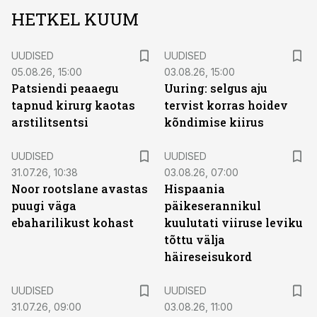
HETKEL KUUM
UUDISED
UUDISED
05.08.26, 15:00
03.08.26, 15:00
Patsiendi peaaegu
Uuring: selgus aju
tapnud kirurg kaotas
tervist korras hoidev
arstilitsentsi
kõndimise kiirus
UUDISED
UUDISED
31.07.26, 10:38
03.08.26, 07:00
Noor rootslane avastas
Hispaania
puugi väga
päikeserannikul
ebaharilikust kohast
kuulutati viiruse leviku
tõttu välja
häireseisukord
UUDISED
UUDISED
31.07.26, 09:00
03.08.26, 11:00