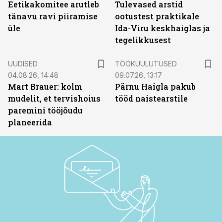
Eetikakomitee arutleb
Tulevased arstid
tänavu ravi piiramise
ootustest praktikale
üle
Ida-Viru keskhaiglas ja
tegelikkusest
ST
UUDISED
TÖÖKUULUTUSED
04.08.26, 14:48
09.07.26, 13:17
Mart Brauer: kolm
Pärnu Haigla pakub
mudelit, et tervishoius
tööd naistearstile
paremini tööjõudu
planeerida