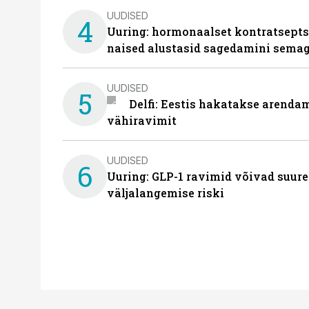
UUDISED
4
Uuring: hormonaalset kontratsept
naised alustasid sagedamini semag
UUDISED
5
Delfi: Eestis hakatakse arenda
vähiravimit
UUDISED
6
Uuring: GLP-1 ravimid võivad suure
väljalangemise riski