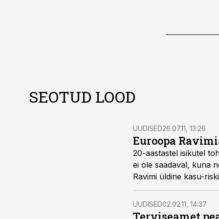
SEOTUD LOOD
UUDISED
26.07.11, 13:26
Euroopa Ravimi
20-aastastel isikutel tohib Pandemrixi kasutada ainult juhul, kui 
ei ole saadaval, kuna noortel Pandemrixi kasutanutel on täheldatud narkolepsia riski vähest suurenemist.
UUDISED
02.02.11, 14:37
Terviseamet pe