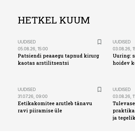
HETKEL KUUM
UUDISED
UUDISED
05.08.26, 15:00
03.08.26, 1
Patsiendi peaaegu tapnud kirurg
Uuring: s
kaotas arstilitsentsi
hoidev k
UUDISED
UUDISED
31.07.26, 09:00
03.08.26, 1
Eetikakomitee arutleb tänavu
Tulevase
ravi piiramise üle
praktika
ja tegeli