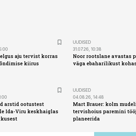
UUDISED
5:00
31.07.26, 10:38
elgus aju tervist korras
Noor rootslane avastas 
õndimise kiirus
väga ebaharilikust koha
UUDISED
1:00
04.08.26, 14:48
d arstid ootustest
Mart Brauer: kolm mudeli
le Ida-Viru keskhaiglas
tervishoius paremini töö
kkusest
planeerida