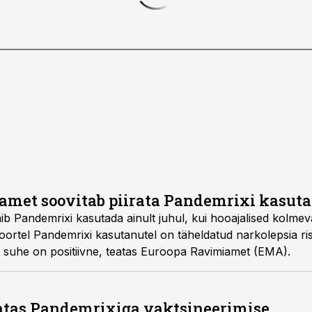
amet soovitab piirata Pandemrixi kasut
hooajalised kolmevalentsed gripivaktsiinid
Ravimi üldine kasu-riski suhe on positiivne, teatas Euroopa Ravimiamet (EMA).
atas Pandemrixiga vaktsineerimise