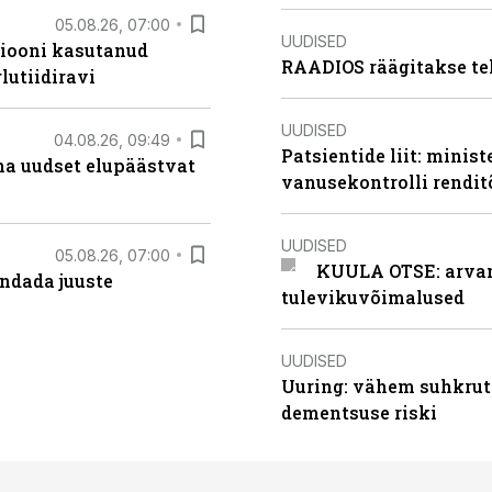
05.08.26, 07:00
UUDISED
siooni kasutanud
RAADIOS räägitakse te
lutiidiravi
UUDISED
04.08.26, 09:49
Patsientide liit: minis
ma uudset elupäästvat
vanusekontrolli rendi
UUDISED
05.08.26, 07:00
KUULA OTSE: arvamu
ndada juuste
tulevikuvõimalused
UUDISED
Uuring: vähem suhkrut
dementsuse riski