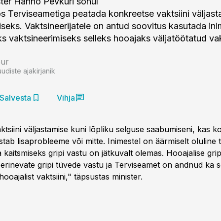
ster Hanno Pevkuri sõnul
os Terviseametiga peatada konkreetse vaktsiini väljas
iseks. Vaktsineerijatele on antud soovitus kasutada in
s vaktsineerimiseks selleks hooajaks väljatöötatud vakt
bur
uudiste ajakirjanik
Salvesta
Vihja
ktsiini väljastamise kuni lõpliku selguse saabumiseni, kas 
stab lisaprobleeme või mitte. Inimestel on äärmiselt oluline 
kaitsmiseks gripi vastu on jätkuvalt olemas. Hooajalise gripi
 erinevate gripi tüvede vastu ja Terviseamet on andnud ka 
ooajalist vaktsiini," täpsustas minister.