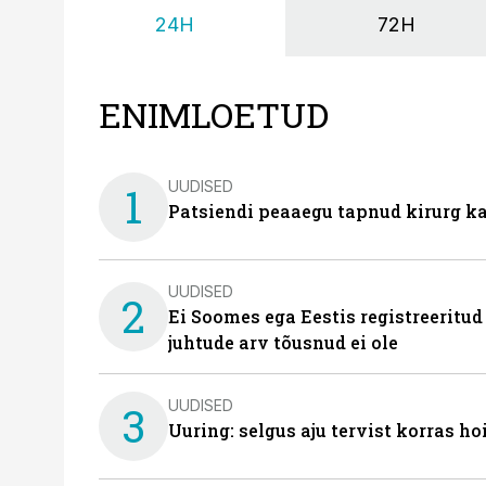
24H
72H
ENIMLOETUD
UUDISED
1
Patsiendi peaaegu tapnud kirurg ka
UUDISED
2
Ei Soomes ega Eestis registreeritud
juhtude arv tõusnud ei ole
UUDISED
3
Uuring: selgus aju tervist korras h