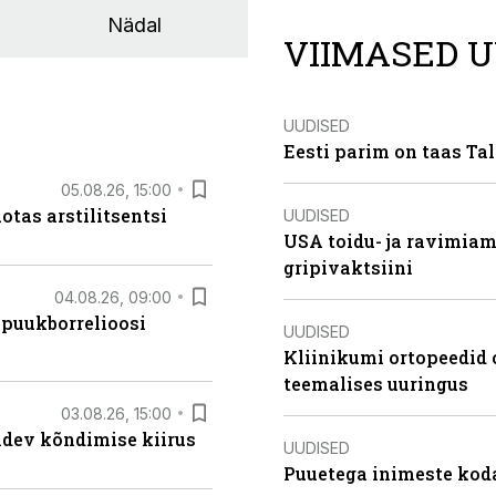
Nädal
VIIMASED U
UUDISED
Eesti parim on taas Tal
05.08.26, 15:00
otas arstilitsentsi
UUDISED
USA toidu- ja ravimia
gripivaktsiini
04.08.26, 09:00
 puukborrelioosi
UUDISED
Kliinikumi ortopeedid 
teemalises uuringus
03.08.26, 15:00
oidev kõndimise kiirus
UUDISED
Puuetega inimeste koda