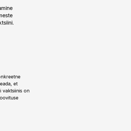
tamine
imeste
siini.
konkreetne
teada, et
 vaktsiinis on
soovituse