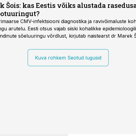
k Šois: kas Eestis võiks alustada rasedu
ootuuringut?
imaarse CMV-infektsiooni diagnostika ja ravivõimaluste k
u arutelu. Eesti otsus vajab siiski kohalikke epidemioloogil
dinute sõeluuringu võrdlust, kirjutab naistearst dr Marek 
editsiinile.
Kuva rohkem Seotud lugusid