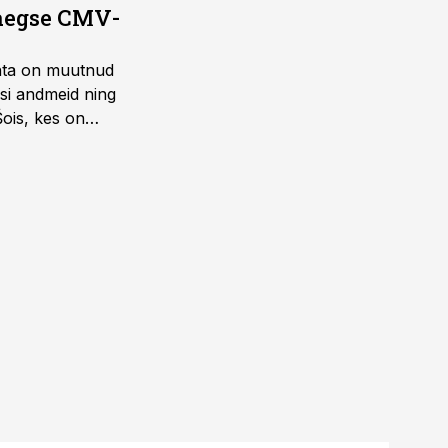
saegse CMV-
ohta on muutnud
isi andmeid ning
Šois, kes on