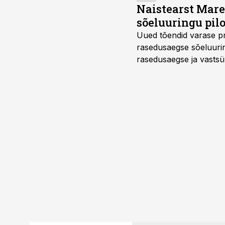
Naistearst Mare
sõeluuringu pil
Uued tõendid varase pr
rasedusaegse sõeluuring
rasedusaegse ja vastsün
spetsialiseerunud lootem