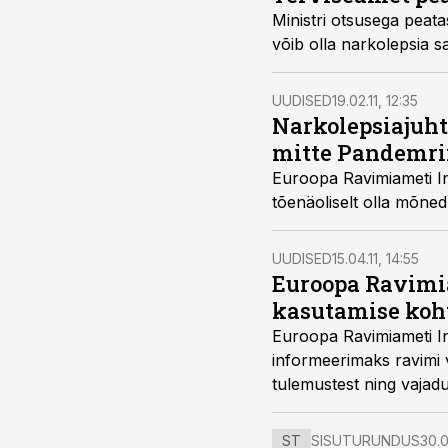
Ministri otsusega peatas terviseamet H1N1 gripi vastu P
võib olla narko
UUDISED
19.02.11, 12:35
Narkolepsiajuht
mitte Pandemri
Euroopa Ravimiameti Inimravimite Komitee (CHMP) te
UUDISED
15.04.11, 14:55
Euroopa Ravimia
kasutamise koht
Euroopa Ravimiameti Inimravimite Komitee (CHMP) 
informeerimaks ravimi väljakirjutajaid Pandemrixi ja narkolepsia epidemioloogiliste uuringute esialgsetest
tulemustest ning vajadusest igal indivi
lastele ja noorukitele. Soovitused kehtivad seni, kuni selguvad Eur
eeldatavasti oodat
ST
SISUTURUNDUS
30.0