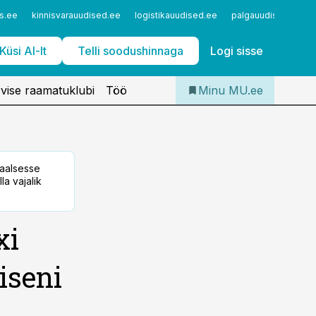
Iseteenindus
s.ee
kinnisvarauudised.ee
logistikauudised.ee
palgauudised.ee
Telli Meditsiiniuudised
Küsi AI-lt
Telli soodushinnaga
Logi sisse
vise raamatuklubi
Töö
Minu MU.ee
taalsesse
la vajalik
xi
iseni