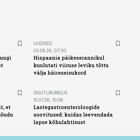
UUDISED
03.08.26, 07:00
puugi
Hispaania päikeserannikul
st
kuulutati viiruse leviku tõttu
välja häireseisukord
ST
SISUTURUNDUS
15.07.26, 10:08
t, et
Lastegastroenteroloogide
jõudu
soovitused: kuidas leevendada
lapse kõhulahtisust