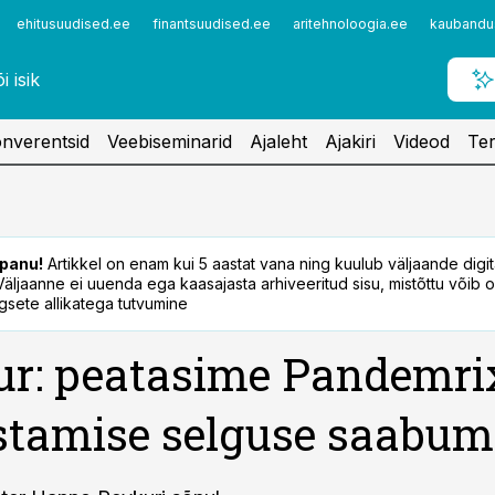
ehitusuudised.ee
finantsuudised.ee
aritehnoloogia.ee
kaubandu
nverentsid
Veebiseminarid
Ajaleht
Ajakiri
Videod
Ter
panu!
Artikkel on enam kui 5 aastat vana ning kuulub väljaande digi
. Väljaanne ei uuenda ega kaasajasta arhiveeritud sisu, mistõttu võib ol
sete allikatega tutvumine
r: peatasime Pandemri
stamise selguse saabum