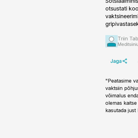
Sotsiaalmini
otsustati ko
vaktsineerim
gripivastasek
Triin Ta
Meditsiini
Jaga
"Peatasime va
vaktsiin põhju
võimalus enda 
olemas kaitse
kasutada just h