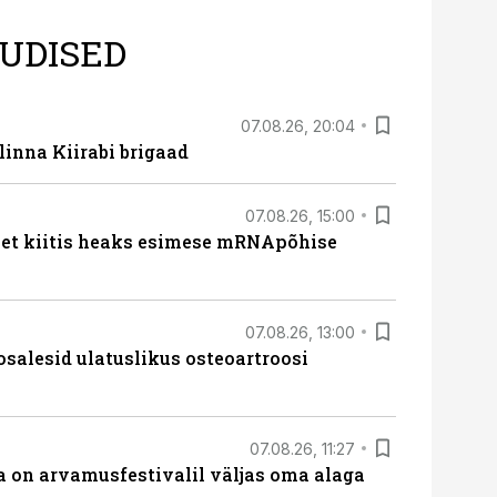
UDISED
07.08.26, 20:04
linna Kiirabi brigaad
07.08.26, 15:00
met kiitis heaks esimese mRNApõhise
07.08.26, 13:00
osalesid ulatuslikus osteoartroosi
07.08.26, 11:27
 on arvamusfestivalil väljas oma alaga