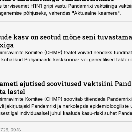
andemrixi vaktsiiniga vaktsineerimise, kuna see
lepsia sagenemise põhjuseks, vahendas "Aktuaalne kaamera".
ude kasv on seotud mõne seni tuvastamat
xiga
atel võivad nendeks tundmatuteks teguriteks
tõenäoliselt olla mõned kohalikud Põhjamaade keskkonna- või geneetilise
meti ajutised soovitused vaktsiini Pan
a lastel
soovitab täiendada Pandemrixi ravimiinfot,
duaalsel juhul kaaluda kasu-riski suhet Pandemrixi manustamisel
oopa uuringu tulemused, mida on
a juulis 2011.a.
7.26, 09:18