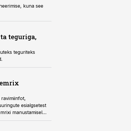
a teguriga,
d faktorid.
demrix