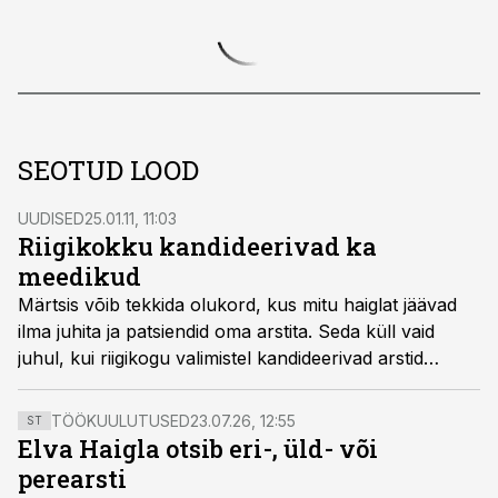
SEOTUD LOOD
UUDISED
25.01.11, 11:03
Riigikokku kandideerivad ka
meedikud
Märtsis võib tekkida olukord, kus mitu haiglat jäävad
ilma juhita ja patsiendid oma arstita. Seda küll vaid
juhul, kui riigikogu valimistel kandideerivad arstid
piisavalt hääli koguvad ja valituks osutuvad. Med24
kaardistas tervishoiu valdkonnaga seotud kandidaadid.
TÖÖKUULUTUSED
23.07.26, 12:55
ST
Elva Haigla otsib eri-, üld- või
perearsti