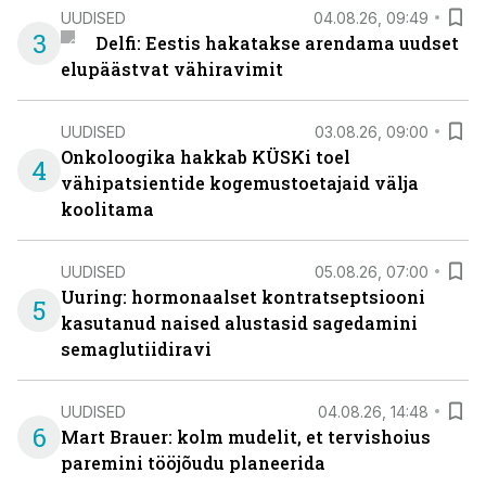
UUDISED
04.08.26, 09:49
3
Delfi: Eestis hakatakse arendama uudset
elupäästvat vähiravimit
UUDISED
03.08.26, 09:00
Onkoloogika hakkab KÜSKi toel
4
vähipatsientide kogemustoetajaid välja
koolitama
UUDISED
05.08.26, 07:00
Uuring: hormonaalset kontratseptsiooni
5
kasutanud naised alustasid sagedamini
semaglutiidiravi
UUDISED
04.08.26, 14:48
6
Mart Brauer: kolm mudelit, et tervishoius
paremini tööjõudu planeerida