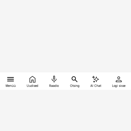
Menüü
Uudised
Raadio
Otsing
AI Chat
Logi sisse
Vana-Lõuna 39/1, 19094 Tallinn
(+372) 667 0111
meditsiiniuudised@aripaev.ee