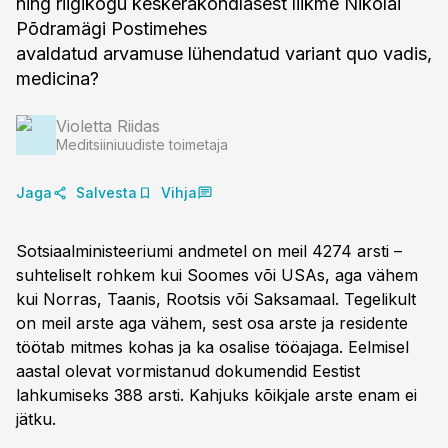
ning riigikogu keskerakondlasest liikme Nikolai
Põdramägi Postimehes
avaldatud arvamuse lühendatud variant quo vadis,
medicina?
Violetta Riidas
Meditsiiniuudiste toimetaja
Jaga
Salvesta
Vihja
Sotsiaalministeeriumi andmetel on meil 4274 arsti –
suhteliselt rohkem kui Soomes või USAs, aga vähem
kui Norras, Taanis, Rootsis või Saksamaal. Tegelikult
on meil arste aga vähem, sest osa arste ja residente
töötab mitmes kohas ja ka osalise tööajaga. Eelmisel
aastal olevat vormistanud dokumendid Eestist
lahkumiseks 388 arsti. Kahjuks kõikjale arste enam ei
jätku.