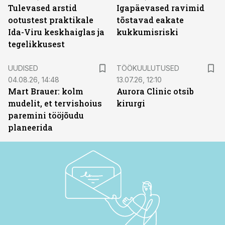
Tulevased arstid
Igapäevased ravimid
ootustest praktikale
tõstavad eakate
Ida-Viru keskhaiglas ja
kukkumisriski
tegelikkusest
ST
UUDISED
TÖÖKUULUTUSED
04.08.26, 14:48
13.07.26, 12:10
Mart Brauer: kolm
Aurora Clinic otsib
mudelit, et tervishoius
kirurgi
paremini tööjõudu
planeerida