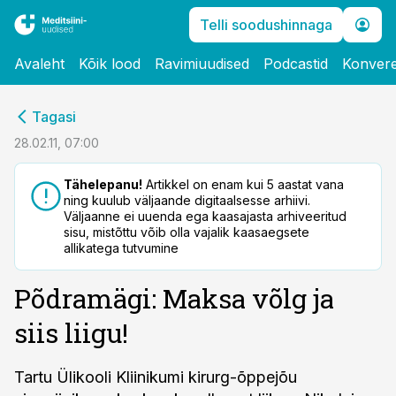
Telli soodushinnaga
Avaleht
Kõik lood
Ravimiuudised
Podcastid
Konvere
cebook
Tagasi
Twitter)
28.02.11, 07:00
kedIn
Tähelepanu!
Artikkel on enam kui 5 aastat vana
ning kuulub väljaande digitaalsesse arhiivi.
ail
Väljaanne ei uuenda ega kaasajasta arhiveeritud
sisu, mistõttu võib olla vajalik kaasaegsete
k
allikatega tutvumine
Põdramägi: Maksa võlg ja
siis liigu!
Tartu Ülikooli Kliinikumi kirurg-õppejõu