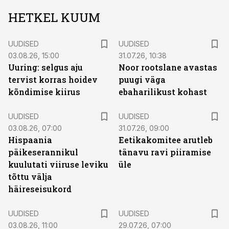
HETKEL KUUM
UUDISED
UUDISED
03.08.26, 15:00
31.07.26, 10:38
Uuring: selgus aju
Noor rootslane avastas
tervist korras hoidev
puugi väga
kõndimise kiirus
ebaharilikust kohast
UUDISED
UUDISED
03.08.26, 07:00
31.07.26, 09:00
Hispaania
Eetikakomitee arutleb
päikeserannikul
tänavu ravi piiramise
kuulutati viiruse leviku
üle
tõttu välja
häireseisukord
UUDISED
UUDISED
03.08.26, 11:00
29.07.26, 07:00