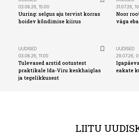
03.08.26, 15:00
31.07.26, 1
Uuring: selgus aju tervist korras
Noor roo
hoidev kõndimise kiirus
väga eba
UUDISED
UUDISED
03.08.26, 11:00
29.07.26, 
Tulevased arstid ootustest
Igapäeva
praktikale Ida-Viru keskhaiglas
eakate k
ja tegelikkusest
LIITU UUDIS