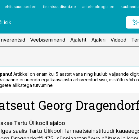
ehitusuudised.ee
finantsuudised.ee
aritehnoloogia.ee
kaubandu
nverentsid
Veebiseminarid
Ajaleht
Ajakiri
Videod
Ter
panu!
Artikkel on enam kui 5 aastat vana ning kuulub väljaande digi
. Väljaanne ei uuenda ega kaasajasta arhiveeritud sisu, mistõttu võib ol
sete allikatega tutvumine
tseut Georg Dragendorf
akse Tartu Ülikooli ajaloo
ges saalis Tartu Ülikooli farmaatsiainstituudi kauaaeg
org Dragendorffi 175. sünniaastapäeva näituse ja konv