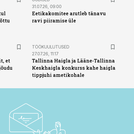
31.07.26, 09:00
kul
Eetikakomitee arutleb tänavu
tõttu
ravi piiramise üle
ST
TÖÖKUULUTUSED
27.07.26, 11:17
t, et
Tallinna Haigla ja Lääne-Tallinna
jõudu
Keskhaigla konkurss kahe haigla
tippjuhi ametikohale