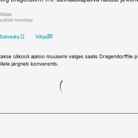
Riidas
uudiste toimetaja
Salvesta
Vihja
atakse ülikooli ajaloo muusemi valges saalis Dragendorffile
llele järgneb konverents.