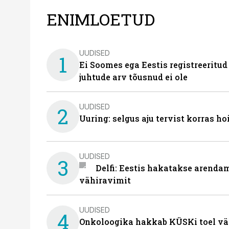
ENIMLOETUD
UUDISED
1
Ei Soomes ega Eestis registreeritud
juhtude arv tõusnud ei ole
UUDISED
2
Uuring: selgus aju tervist korras h
UUDISED
3
Delfi: Eestis hakatakse arenda
vähiravimit
UUDISED
4
Onkoloogika hakkab KÜSKi toel vä