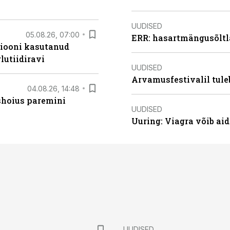
UUDISED
05.08.26, 07:00
ERR: hasartmängusõltl
siooni kasutanud
lutiidiravi
UUDISED
Arvamusfestivalil tule
04.08.26, 14:48
ishoius paremini
UUDISED
Uuring: Viagra võib ai
UUDISED