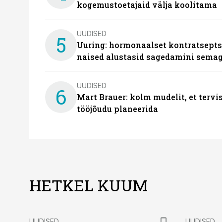
kogemustoetajaid välja koolitama
UUDISED
5
Uuring: hormonaalset kontratsept
naised alustasid sagedamini semag
UUDISED
6
Mart Brauer: kolm mudelit, et terv
tööjõudu planeerida
HETKEL KUUM
UUDISED
UUDISED