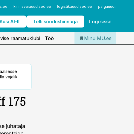
Iseteenindus
s.ee
kinnisvarauudised.ee
logistikauudised.ee
palgauudised.ee
Telli Meditsiiniuudised
Küsi AI-lt
Telli soodushinnaga
Logi sisse
vise raamatuklubi
Töö
Minu MU.ee
taalsesse
la vajalik
f 175
se juhataja
erentsiga.