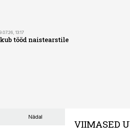
9.07.26, 13:17
kub tööd naistearstile
Nädal
VIIMASED U