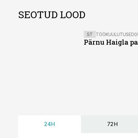
SEOTUD LOOD
ST
TÖÖKUULUTUSED
0
Pärnu Haigla pa
24H
72H