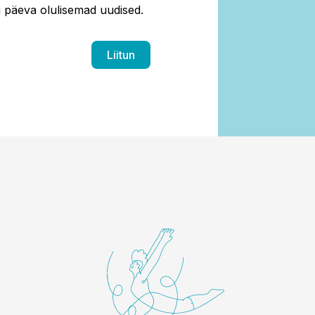
ti päeva olulisemad uudised.
Liitun