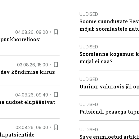
UUDISED
Soome suunduvate Eesti
mõjub soomlastele nat
04.08.26, 09:00
 puukborrelioosi
UUDISED
Soomlanna kogemus: kui
mujal ei saa?
03.08.26, 15:00
oidev kõndimise kiirus
UUDISED
Uuring: valuravis jäi 
04.08.26, 09:49
ma uudset elupäästvat
UUDISED
Patsiendi peaaegu tapn
03.08.26, 09:00
UUDISED
hipatsientide
Suve enimloetud artikl