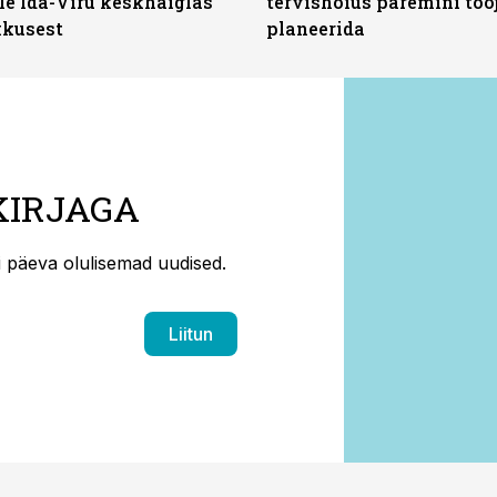
le Ida-Viru keskhaiglas
tervishoius paremini töö
kkusest
planeerida
KIRJAGA
ti päeva olulisemad uudised.
Liitun