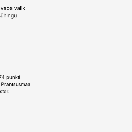
 vaba valik
sühingu
 74 punkti
a, Prantsusmaa
ster.