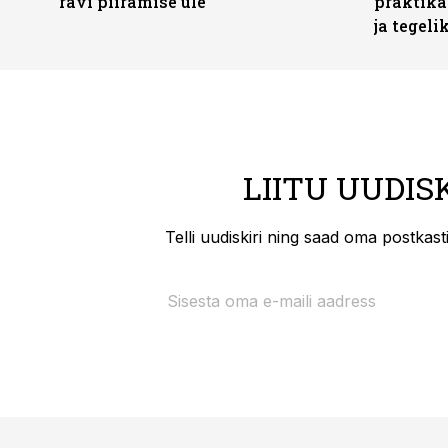
ravi piiramise üle
praktika
ja tegeli
LIITU UUDIS
Telli uudiskiri ning saad oma postkas