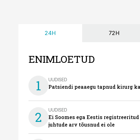
24H
72H
ENIMLOETUD
UUDISED
1
Patsiendi peaaegu tapnud kirurg ka
UUDISED
2
Ei Soomes ega Eestis registreeritud
juhtude arv tõusnud ei ole