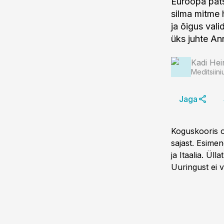
Euroopa pats
silma mitme 
ja õigus val
üks juhte An
Kadi Hei
Meditsiini
Jaga
Koguskooris ol
sajast. Esimen
ja Itaalia. Üll
Uuringust ei v