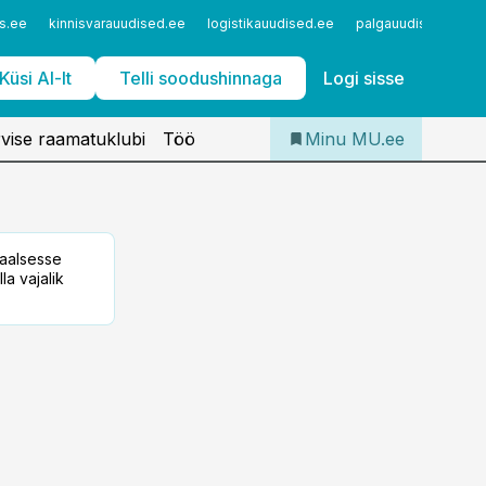
Iseteenindus
s.ee
kinnisvarauudised.ee
logistikauudised.ee
palgauudised.ee
Telli Meditsiiniuudised
Küsi AI-lt
Telli soodushinnaga
Logi sisse
vise raamatuklubi
Töö
Minu MU.ee
taalsesse
la vajalik