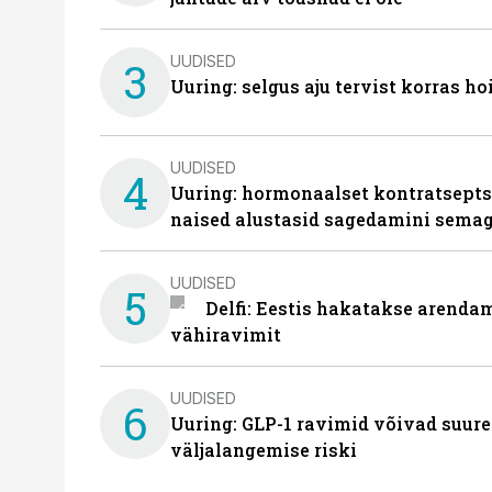
UUDISED
3
Uuring: selgus aju tervist korras h
UUDISED
4
Uuring: hormonaalset kontratsept
naised alustasid sagedamini semag
UUDISED
5
Delfi: Eestis hakatakse arenda
vähiravimit
UUDISED
6
Uuring: GLP-1 ravimid võivad suure
väljalangemise riski