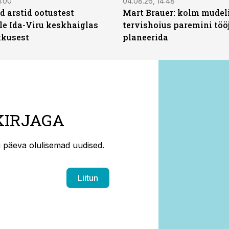
1:00
04.08.26, 14:48
d arstid ootustest
Mart Brauer: kolm mudeli
le Ida-Viru keskhaiglas
tervishoius paremini töö
kkusest
planeerida
KIRJAGA
ti päeva olulisemad uudised.
Liitun