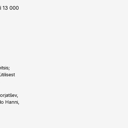
i 13 000
tsis;
ilisest
s
orjatšev,
do Hanni,