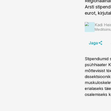
Regionaalhai
Arsti stipen
eurot, kirjut
Kadi Hei
Meditsiini
Jaga
Stipendiumid 
psühhiaater K
mõtteviisist t
dissektsiooni
muskuloskelet
erialaseks tä
osalemiseks ko