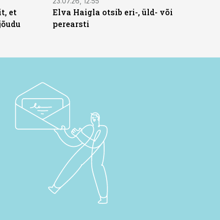
23.07.26, 12:55
t, et
Elva Haigla otsib eri-, üld- või
jõudu
perearsti