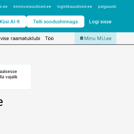
Iseteenindus
s.ee
kinnisvarauudised.ee
logistikauudised.ee
palgauudised.ee
Telli Meditsiiniuudised
Küsi AI-lt
Telli soodushinnaga
Logi sisse
vise raamatuklubi
Töö
Minu MU.ee
taalsesse
la vajalik
e