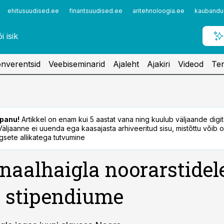
ehitusuudised.ee
finantsuudised.ee
aritehnoloogia.ee
kaubandu
nverentsid
Veebiseminarid
Ajaleht
Ajakiri
Videod
Ter
panu!
Artikkel on enam kui 5 aastat vana ning kuulub väljaande digi
. Väljaanne ei uuenda ega kaasajasta arhiveeritud sisu, mistõttu võib ol
sete allikatega tutvumine
naalhaigla noorarstidel
i stipendiume