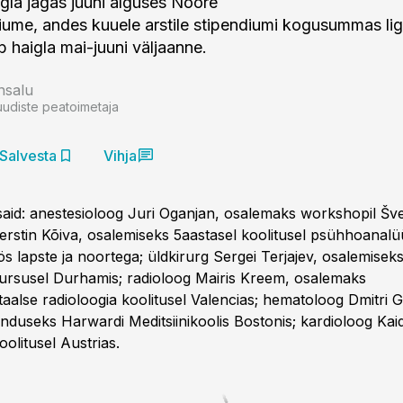
gla jagas juuni alguses Noore
diume, andes kuuele arstile stipendiumi kogusummas lig
ab haigla mai-juuni väljaanne.
nsalu
uudiste peatoimetaja
Salvesta
Vihja
said: anestesioloog Juri Oganjan, osalemaks workshopil Švei
erstin Kõiva, osalemiseks 5aastasel koolitusel psühhoanalüüt
öös lapste ja noortega; üldkirurg Sergei Terjajev, osalemisek
kursusel Durhamis; radioloog Mairis Kreem, osalemaks
aalse radioloogia koolitusel Valencias; hematoloog Dmitri G
ienduseks Harwardi Meditsiinikoolis Bostonis; kardioloog Kai
olitusel Austrias.