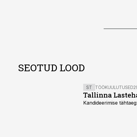
SEOTUD LOOD
ST
TÖÖKUULUTUSED
2
Tallinna Lasteha
Kandideerimise tähtaeg