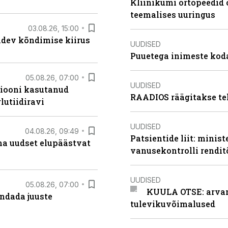
Kliinikumi ortopeedid 
teemalises uuringus
03.08.26, 15:00
oidev kõndimise kiirus
UUDISED
Puuetega inimeste koda
05.08.26, 07:00
UUDISED
siooni kasutanud
RAADIOS räägitakse te
lutiidiravi
UUDISED
04.08.26, 09:49
Patsientide liit: minis
ma uudset elupäästvat
vanusekontrolli rendi
UUDISED
05.08.26, 07:00
KUULA OTSE: arvamu
ndada juuste
tulevikuvõimalused