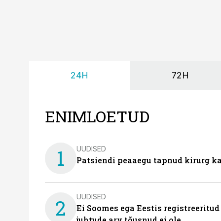
24H
72H
ENIMLOETUD
UUDISED
1
Patsiendi peaaegu tapnud kirurg ka
UUDISED
2
Ei Soomes ega Eestis registreeritud
juhtude arv tõusnud ei ole