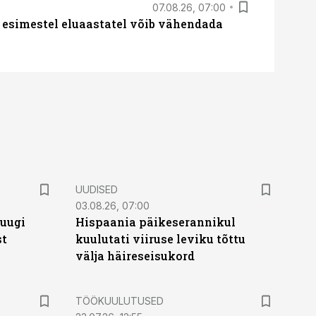
07.08.26, 07:00
 esimestel eluaastatel võib vähendada
UUDISED
03.08.26, 07:00
puugi
Hispaania päikeserannikul
st
kuulutati viiruse leviku tõttu
välja häireseisukord
ST
TÖÖKUULUTUSED