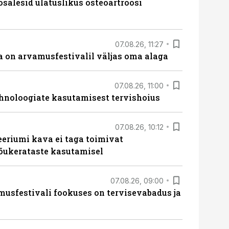
osalesid ulatuslikus osteoartroosi
07.08.26, 11:27
 on arvamusfestivalil väljas oma alaga
07.08.26, 11:00
hnoloogiate kasutamisest tervishoius
07.08.26, 10:12
teeriumi kava ei taga toimivat
tõukerataste kasutamisel
07.08.26, 09:00
sfestivali fookuses on tervisevabadus ja