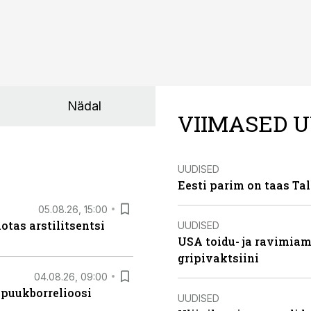
Nädal
VIIMASED U
UUDISED
Eesti parim on taas Tal
05.08.26, 15:00
otas arstilitsentsi
UUDISED
USA toidu- ja ravimia
gripivaktsiini
04.08.26, 09:00
 puukborrelioosi
UUDISED