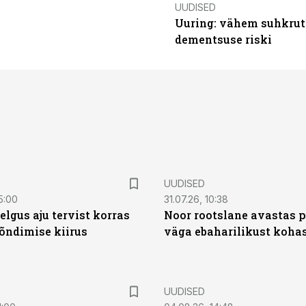
UUDISED
Uuring: vähem suhkrut
dementsuse riski
UUDISED
5:00
31.07.26, 10:38
elgus aju tervist korras
Noor rootslane avastas 
õndimise kiirus
väga ebaharilikust koha
UUDISED