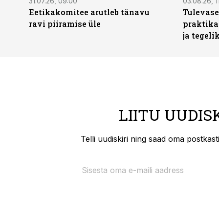
31.07.26, 09:00
03.08.26, 1
Eetikakomitee arutleb tänavu
Tulevase
ravi piiramise üle
praktika
ja tegeli
LIITU UUDIS
Telli uudiskiri ning saad oma postkas