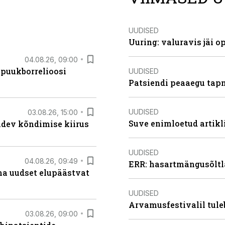
UUDISED
Uuring: valuravis jäi 
04.08.26, 09:00
 puukborrelioosi
UUDISED
Patsiendi peaaegu tapn
UUDISED
03.08.26, 15:00
Suve enimloetud artikl
oidev kõndimise kiirus
UUDISED
04.08.26, 09:49
ERR: hasartmängusõltl
ma uudset elupäästvat
UUDISED
Arvamusfestivalil tule
03.08.26, 09:00