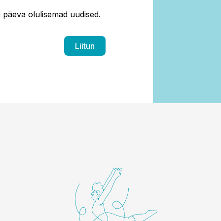
ti päeva olulisemad uudised.
Liitun