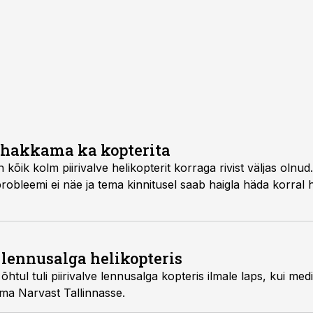
 hakkama ka kopterita
 korraga rivist väljas olnud. Kuressaare haigla juht
 lennusalga helikopteris
teris ilmale laps, kui meditsiinilennul olnud
pter toimetas tema ema Narvast Tallinnasse.