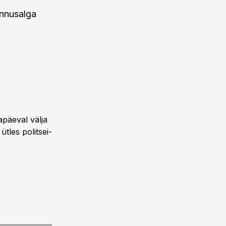
ennusalga
apäeval välja
ütles politsei-