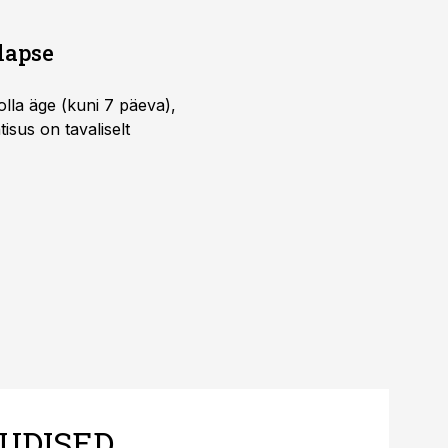
lapse
lla äge (kuni 7 päeva),
isus on tavaliselt
UDISED