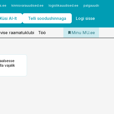
Iseteenindus
s.ee
kinnisvarauudised.ee
logistikauudised.ee
palgauudised.ee
Telli Meditsiiniuudised
Küsi AI-lt
Telli soodushinnaga
Logi sisse
vise raamatuklubi
Töö
Minu MU.ee
taalsesse
la vajalik
a