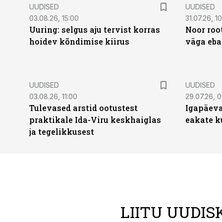
UUDISED
UUDISED
03.08.26, 15:00
31.07.26, 1
Uuring: selgus aju tervist korras
Noor roo
hoidev kõndimise kiirus
väga eba
UUDISED
UUDISED
03.08.26, 11:00
29.07.26, 
Tulevased arstid ootustest
Igapäeva
praktikale Ida-Viru keskhaiglas
eakate k
ja tegelikkusest
LIITU UUDIS