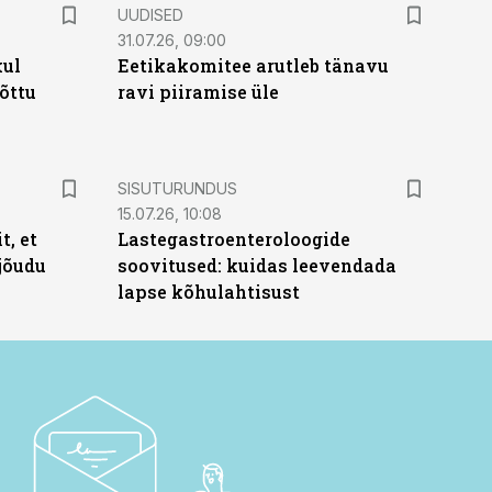
UUDISED
31.07.26, 09:00
kul
Eetikakomitee arutleb tänavu
tõttu
ravi piiramise üle
ST
SISUTURUNDUS
15.07.26, 10:08
t, et
Lastegastroenteroloogide
jõudu
soovitused: kuidas leevendada
lapse kõhulahtisust