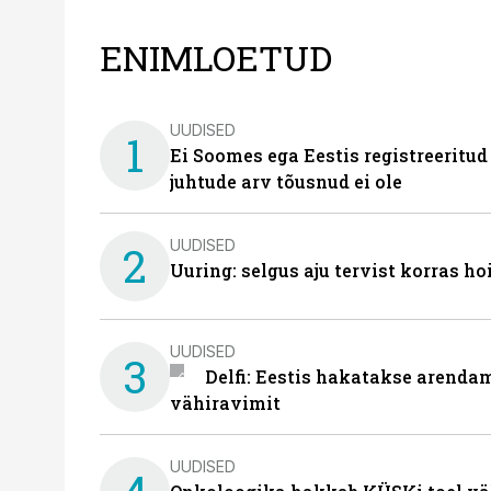
ENIMLOETUD
UUDISED
1
Ei Soomes ega Eestis registreeritud
juhtude arv tõusnud ei ole
UUDISED
2
Uuring: selgus aju tervist korras h
UUDISED
3
Delfi: Eestis hakatakse arenda
vähiravimit
UUDISED