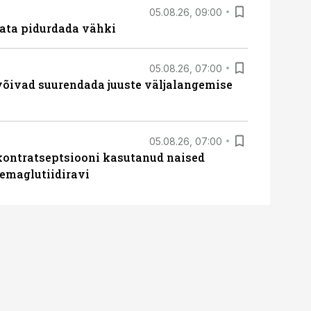
05.08.26, 09:00
data pidurdada vähki
05.08.26, 07:00
võivad suurendada juuste väljalangemise
05.08.26, 07:00
kontratseptsiooni kasutanud naised
emaglutiidiravi