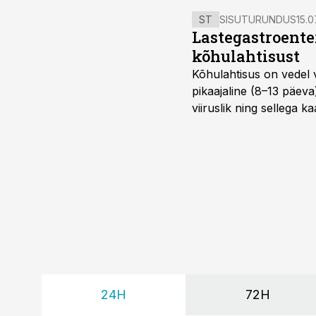
ST
SISUTURUNDUS
15.0
Lastegastroente
kõhulahtisust
Kõhulahtisus on vedel 
pikaajaline (8–13 päeva
viiruslik ning sellega 
24H
72H