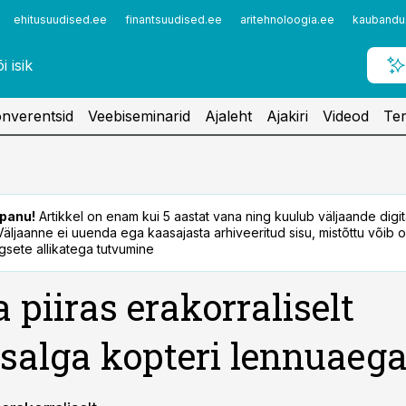
ehitusuudised.ee
finantsuudised.ee
aritehnoloogia.ee
kaubandu
nverentsid
Veebiseminarid
Ajaleht
Ajakiri
Videod
Ter
panu!
Artikkel on enam kui 5 aastat vana ning kuulub väljaande digi
. Väljaanne ei uuenda ega kaasajasta arhiveeritud sisu, mistõttu võib ol
sete allikatega tutvumine
a piiras erakorraliselt
salga kopteri lennuaeg