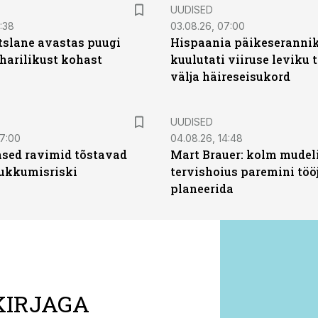
UUDISED
0:38
03.08.26, 07:00
tslane avastas puugi
Hispaania päikeseranni
harilikust kohast
kuulutati viiruse leviku 
välja häireseisukord
UUDISED
07:00
04.08.26, 14:48
sed ravimid tõstavad
Mart Brauer: kolm mudeli
ukkumisriski
tervishoius paremini töö
planeerida
KIRJAGA