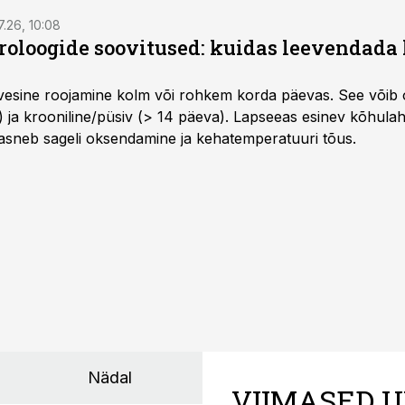
7.26, 10:08
roloogide soovitused: kuidas leevendada 
vesine roojamine kolm või rohkem korda päevas. See võib o
) ja krooniline/püsiv (> 14 päeva). Lapseeas esinev kõhulaht
kaasneb sageli oksendamine ja kehatemperatuuri tõus.
Nädal
VIIMASED U