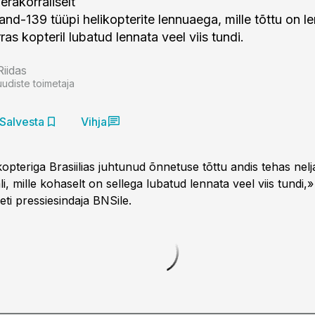
 erakorraliselt
nd-139 tüüpi helikopterite lennuaega, mille tõttu on l
ras kopteril lubatud lennata veel viis tundi.
Riidas
uudiste toimetaja
Salvesta
Vihja
pteriga Brasiilias juhtunud õnnetuse tõttu andis tehas nelj
i, mille kohaselt on sellega lubatud lennata veel viis tundi,» 
meti pressiesindaja BNSile.