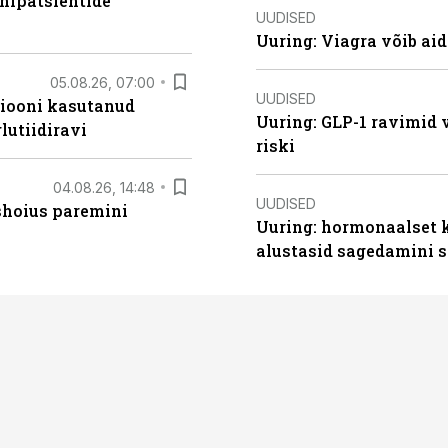
hipatsientide
UUDISED
Uuring: Viagra võib ai
05.08.26, 07:00
UUDISED
siooni kasutanud
Uuring: GLP-1 ravimid 
lutiidiravi
riski
04.08.26, 14:48
UUDISED
ishoius paremini
Uuring: hormonaalset 
alustasid sagedamini s