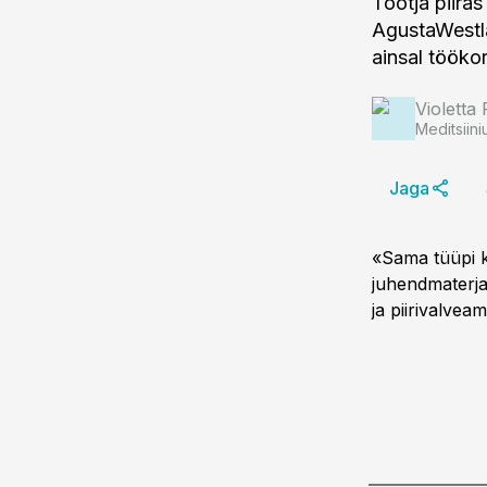
Tootja piiras
AgustaWestla
ainsal töökor
Violetta 
Meditsiini
Jaga
«Sama tüüpi ko
juhendmaterjal
ja piirivalvea