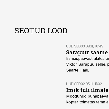
SEOTUD LOOD
UUDISED
03.08.11, 10:49
Sarapuu: saame
Esmaspäevast alates on kõik kolm piirivalve helikopterit
Viktor Sarapuu selles probleemi ei näe ja tema kinnitusel saab haigla häda korral hakkama, kirjutas
Saarte Hääl.
UUDISED
02.05.11, 11:02
Imik tuli ilmale
Möödunud pühapäeva õhtul tuli piirivalve lennusalga kop
ko