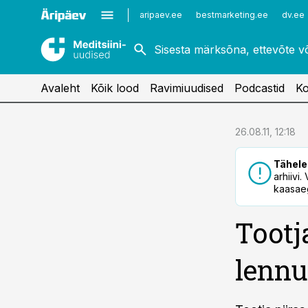
Kardioloogia
Uroloogia
aripaev.ee
bestmarketing.ee
dv.ee
Kirurgia
Vaktsineerimine
Naistehaigused
Avaleht
Kõik lood
Ravimiuudised
Podcastid
Ko
cebook
26.08.11, 12:18
Twitter)
Tähele
kedIn
arhiivi
kaasaeg
ail
Tootj
k
lennu