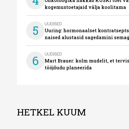
4
Onkoloogika hakkab KÜSKi toel vä
kogemustoetajaid välja koolitama
UUDISED
5
Uuring: hormonaalset kontratsept
naised alustasid sagedamini semag
UUDISED
6
Mart Brauer: kolm mudelit, et terv
tööjõudu planeerida
HETKEL KUUM