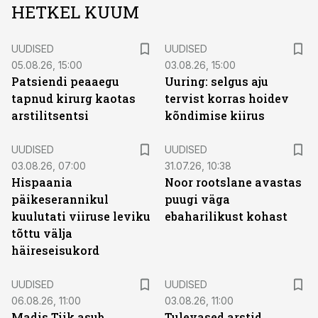
HETKEL KUUM
UUDISED
UUDISED
05.08.26, 15:00
03.08.26, 15:00
Patsiendi peaaegu
Uuring: selgus aju
tapnud kirurg kaotas
tervist korras hoidev
arstilitsentsi
kõndimise kiirus
UUDISED
UUDISED
03.08.26, 07:00
31.07.26, 10:38
Hispaania
Noor rootslane avastas
päikeserannikul
puugi väga
kuulutati viiruse leviku
ebaharilikust kohast
tõttu välja
häireseisukord
UUDISED
UUDISED
06.08.26, 11:00
03.08.26, 11:00
Madis Tiik asub
Tulevased arstid