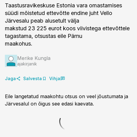
Taastusravikeskuse Estonia vara omastamises
süüdi mõistetud ettevõtte endine juht Vello
Järvesalu peab alusetult välja
makstud 23 225 eurot koos viivistega ettevõttele
tagastama, otsustas eile Pärnu
maakohus.
Merike Kungla
ajakirjanik
Jaga
Salvesta
Vihja
Eile langetatud maakohtu otsus on veel jõustumata ja
Järvesalul on õigus see edasi kaevata.