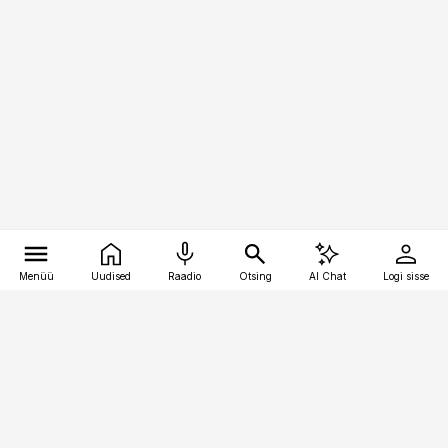
Menüü
Uudised
Raadio
Otsing
AI Chat
Logi sisse
Vana-Lõuna 39/1, 19094 Tallinn
(+372) 667 0111
meditsiiniuudised@aripaev.ee