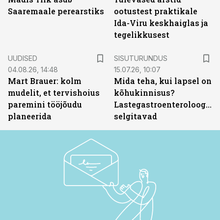
Saaremaale perearstiks
ootustest praktikale
Ida-Viru keskhaiglas ja
tegelikkusest
ST
UUDISED
SISUTURUNDUS
04.08.26, 14:48
15.07.26, 10:07
Mart Brauer: kolm
Mida teha, kui lapsel on
mudelit, et tervishoius
kõhukinnisus?
paremini tööjõudu
Lastegastroenteroloogid
planeerida
selgitavad