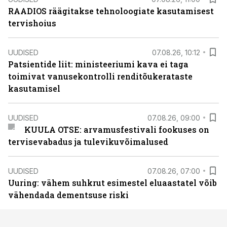
RAADIOS räägitakse tehnoloogiate kasutamisest
tervishoius
UUDISED
07.08.26, 10:12
Patsientide liit: ministeeriumi kava ei taga
toimivat vanusekontrolli renditõukerataste
kasutamisel
UUDISED
07.08.26, 09:00
KUULA OTSE: arvamusfestivali fookuses on
tervisevabadus ja tulevikuvõimalused
UUDISED
07.08.26, 07:00
Uuring: vähem suhkrut esimestel eluaastatel võib
vähendada dementsuse riski