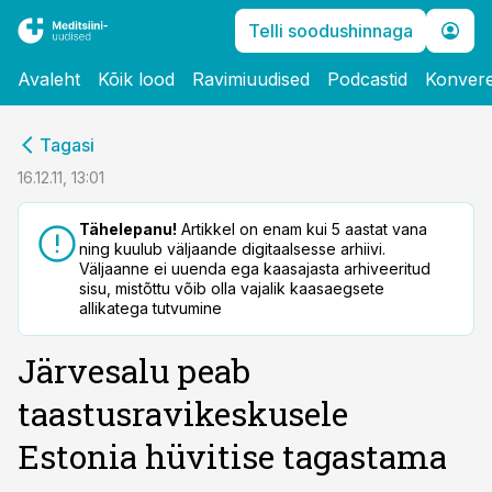
Telli soodushinnaga
Avaleht
Kõik lood
Ravimiuudised
Podcastid
Konvere
cebook
Tagasi
Twitter)
16.12.11, 13:01
kedIn
Tähelepanu!
Artikkel on enam kui 5 aastat vana
ning kuulub väljaande digitaalsesse arhiivi.
ail
Väljaanne ei uuenda ega kaasajasta arhiveeritud
sisu, mistõttu võib olla vajalik kaasaegsete
k
allikatega tutvumine
Järvesalu peab
taastusravikeskusele
Estonia hüvitise tagastama