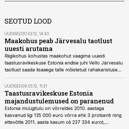
SEOTUD LOOD
UUDISED
20.02.12, 14:43
Maakohus peab Järvesalu taotlust
uuesti arutama
Riigikohus kohustas maakohut vaagima uuesti
taastusravikeskuse Estonia endise juhi Vello Järvesalu
taotlust saada lisaaega talle mõistetud rahakaristuse
täitmiseks, kirjutas ERR Uudised.
UUDISED
09.05.12, 11:21
Taastusravikeskuse Estonia
majandustulemused on paranenud
Estonia müügitulu on võrreldes 2010. aastaga
kasvanud ligi 135 000 euro võrra ehk 3 protsenti ning
ettevõtte 2011. aasta kasum oli 237 334 eurot,