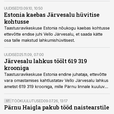
kasvades võrreldes 2010. aastaga enam kui neli korda,
kirjutas Pärnu Postimees.
UUDISED
13.09.10, 10:50
Estonia kaebas Järvesalu hüvitise
kohtusse
Taastusravikeskuse Estonia nõukogu kaebas kohtusse
ettevõtte endise juhi Vello Järvesalu, et saada kätte
osa talle makstud lahkumishüvitisest.
UUDISED
25.11.09, 07:00
Järvesalu lahkus töölt 619 319
krooniga
Taastusravikeskuse Estonia endine juhataja, ettevõtte
vara omastamises kahtlustatav Vello Järvesalu lahkus
ametist 619 319 krooniga, mille Pärnu linnale kuuluv
äriühing talle lõpparvena välja maksis.
TÖÖKUULUTUSED
09.07.26, 13:17
ST
Pärnu Haigla pakub tööd naistearstile