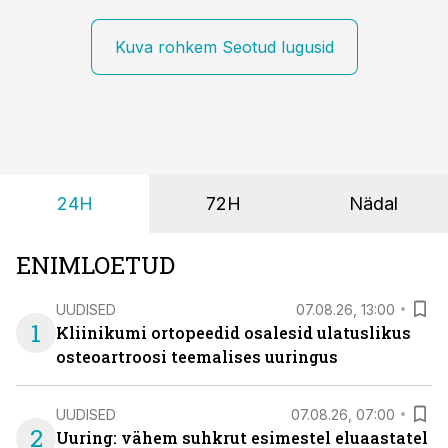
Kuva rohkem Seotud lugusid
24H
72H
Nädal
ENIMLOETUD
UUDISED
07.08.26, 13:00
1
Kliinikumi ortopeedid osalesid ulatuslikus
osteoartroosi teemalises uuringus
UUDISED
07.08.26, 07:00
2
Uuring: vähem suhkrut esimestel eluaastatel