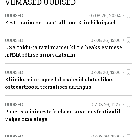
VIIMASED UUDISED
UUDISED
07.08.26, 20:04
Eesti parim on taas Tallinna Kiirabi brigaad
UUDISED
07.08.26, 15:00
USA toidu- ja ravimiamet kiitis heaks esimese
mRNApõhise gripivaktsiini
UUDISED
07.08.26, 13:00
Kliinikumi ortopeedid osalesid ulatuslikus
osteoartroosi teemalises uuringus
UUDISED
07.08.26, 11:27
Puuetega inimeste koda on arvamusfestivalil
väljas oma alaga
UUDISED
07.08.26, 11:00