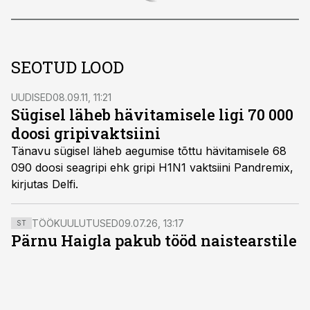
SEOTUD LOOD
UUDISED
08.09.11, 11:21
Sügisel läheb hävitamisele ligi 70 000
doosi gripivaktsiini
Tänavu sügisel läheb aegumise tõttu hävitamisele 68
090 doosi seagripi ehk gripi H1N1 vaktsiini Pandremix,
kirjutas Delfi.
TÖÖKUULUTUSED
09.07.26, 13:17
ST
Pärnu Haigla pakub tööd naistearstile