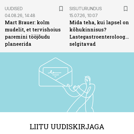
ST
UUDISED
SISUTURUNDUS
04.08.26, 14:48
15.07.26, 10:07
Mart Brauer: kolm
Mida teha, kui lapsel on
mudelit, et tervishoius
kõhukinnisus?
paremini tööjõudu
Lastegastroenteroloogid
planeerida
selgitavad
LIITU UUDISKIRJAGA