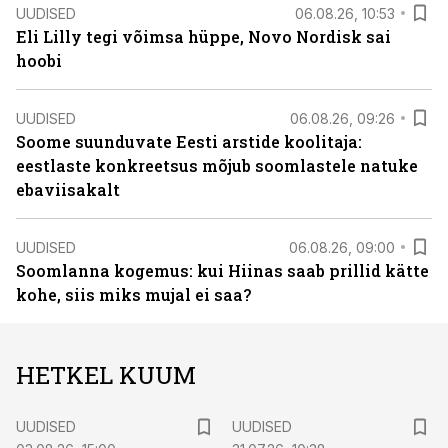
UUDISED
06.08.26, 10:53
Eli Lilly tegi võimsa hüppe, Novo Nordisk sai
hoobi
UUDISED
06.08.26, 09:26
Soome suunduvate Eesti arstide koolitaja:
eestlaste konkreetsus mõjub soomlastele natuke
ebaviisakalt
UUDISED
06.08.26, 09:00
Soomlanna kogemus: kui Hiinas saab prillid kätte
kohe, siis miks mujal ei saa?
HETKEL KUUM
UUDISED
UUDISED