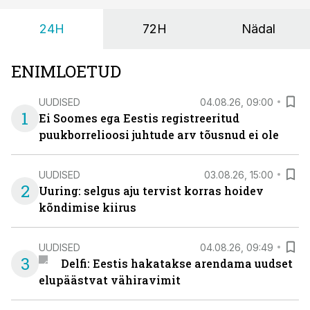
24H
72H
Nädal
ENIMLOETUD
UUDISED
04.08.26, 09:00
1
Ei Soomes ega Eestis registreeritud
puukborrelioosi juhtude arv tõusnud ei ole
UUDISED
03.08.26, 15:00
2
Uuring: selgus aju tervist korras hoidev
kõndimise kiirus
UUDISED
04.08.26, 09:49
3
Delfi: Eestis hakatakse arendama uudset
elupäästvat vähiravimit