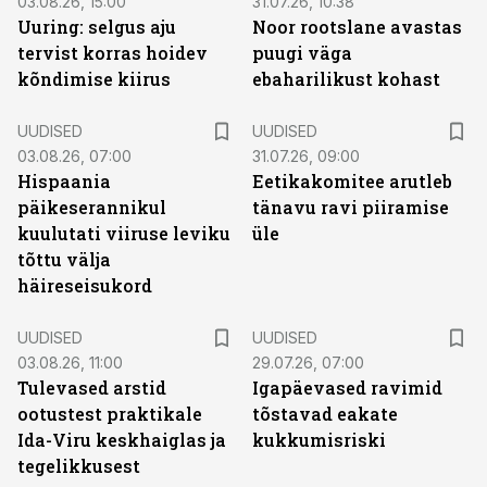
03.08.26, 15:00
31.07.26, 10:38
Uuring: selgus aju
Noor rootslane avastas
tervist korras hoidev
puugi väga
kõndimise kiirus
ebaharilikust kohast
UUDISED
UUDISED
03.08.26, 07:00
31.07.26, 09:00
Hispaania
Eetikakomitee arutleb
päikeserannikul
tänavu ravi piiramise
kuulutati viiruse leviku
üle
tõttu välja
häireseisukord
UUDISED
UUDISED
03.08.26, 11:00
29.07.26, 07:00
Tulevased arstid
Igapäevased ravimid
ootustest praktikale
tõstavad eakate
Ida-Viru keskhaiglas ja
kukkumisriski
tegelikkusest