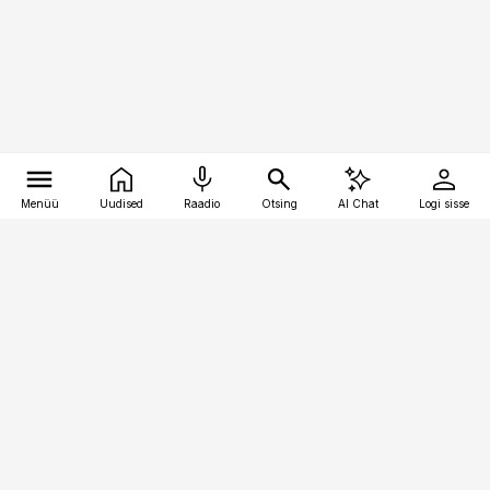
Menüü
Uudised
Raadio
Otsing
AI Chat
Logi sisse
Vana-Lõuna 39/1, 19094 Tallinn
(+372) 667 0111
meditsiiniuudised@aripaev.ee
Tellimisega seotud küsimused:
tellimiskeskus@aripaev.ee
Telli
Reklaam