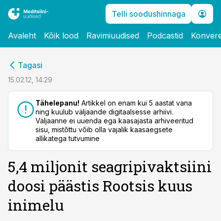
Telli soodushinnaga
Avaleht
Kõik lood
Ravimiuudised
Podcastid
Konvere
cebook
Tagasi
Twitter)
15.02.12, 14:29
kedIn
Tähelepanu!
Artikkel on enam kui 5 aastat vana
ning kuulub väljaande digitaalsesse arhiivi.
ail
Väljaanne ei uuenda ega kaasajasta arhiveeritud
sisu, mistõttu võib olla vajalik kaasaegsete
k
allikatega tutvumine
5,4 miljonit seagripivaktsiini
doosi päästis Rootsis kuus
inimelu