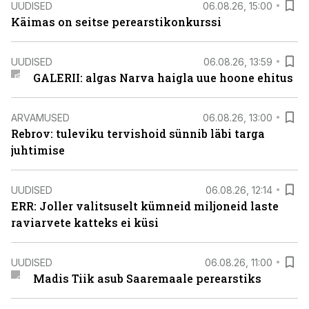
UUDISED
06.08.26, 15:00
Käimas on seitse perearstikonkurssi
UUDISED
06.08.26, 13:59
GALERII: algas Narva haigla uue hoone ehitus
ARVAMUSED
06.08.26, 13:00
Rebrov: tuleviku tervishoid sünnib läbi targa
juhtimise
UUDISED
06.08.26, 12:14
ERR: Joller valitsuselt kümneid miljoneid laste
raviarvete katteks ei küsi
UUDISED
06.08.26, 11:00
Madis Tiik asub Saaremaale perearstiks