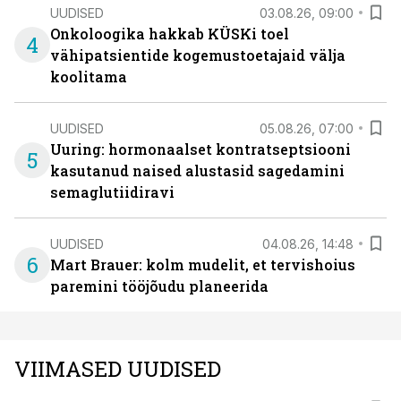
UUDISED
03.08.26, 09:00
Onkoloogika hakkab KÜSKi toel
4
vähipatsientide kogemustoetajaid välja
koolitama
UUDISED
05.08.26, 07:00
Uuring: hormonaalset kontratseptsiooni
5
kasutanud naised alustasid sagedamini
semaglutiidiravi
UUDISED
04.08.26, 14:48
6
Mart Brauer: kolm mudelit, et tervishoius
paremini tööjõudu planeerida
VIIMASED UUDISED