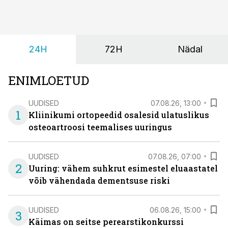
24H
72H
Nädal
ENIMLOETUD
UUDISED
07.08.26, 13:00
1
Kliinikumi ortopeedid osalesid ulatuslikus
osteoartroosi teemalises uuringus
UUDISED
07.08.26, 07:00
2
Uuring: vähem suhkrut esimestel eluaastatel
võib vähendada dementsuse riski
UUDISED
06.08.26, 15:00
3
Käimas on seitse perearstikonkurssi