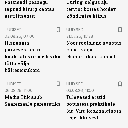
Patsiendi peaaegu
Uuring: selgus aju
tapnud kirurg kaotas
tervist korras hoidev
arstilitsentsi
kõndimise kiirus
UUDISED
UUDISED
03.08.26, 07:00
31.07.26, 10:38
Hispaania
Noor rootslane avastas
päikeserannikul
puugi väga
kuulutati viiruse leviku
ebaharilikust kohast
tõttu välja
häireseisukord
UUDISED
UUDISED
06.08.26, 11:00
03.08.26, 11:00
Madis Tiik asub
Tulevased arstid
Saaremaale perearstiks
ootustest praktikale
Ida-Viru keskhaiglas ja
tegelikkusest