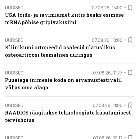
UUDISED
07.08.26, 15:00
USA toidu- ja ravimiamet kiitis heaks esimese
mRNApõhise gripivaktsiini
UUDISED
07.08.26, 13:00
Kliinikumi ortopeedid osalesid ulatuslikus
osteoartroosi teemalises uuringus
UUDISED
07.08.26, 11:27
Puuetega inimeste koda on arvamusfestivalil
väljas oma alaga
UUDISED
07.08.26, 11:00
RAADIOS räägitakse tehnoloogiate kasutamisest
tervishoius
UUDISED
07.08.26, 10:12