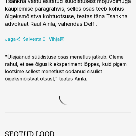
Tsahkna vastu esitatud süüdistusest mõjuvõimuga
kauplemise paragrahvis, selles osas teeb kohus
õigeksmõistva kohtuotsuse, teatas täna Tsahkna
advokaat Raul Ainla, vahendas Delfi.
Jaga
Salvesta
Vihja
"Ülejäänud süüdistuse osas menetlus jätkub. Oleme
rahul, et see õiguslik eksperiment lõppes, kuid pigem
lootsime sellest menetlust oodanud sisulist
õigeksmõistvat otsust," teatas Ainla.
SEOTUD LOOD