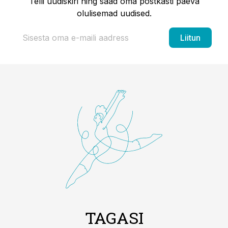
Telli uudiskiri ning saad oma postkasti päeva
olulisemad uudised.
Liitun
TAGASI