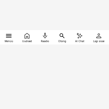
Menüü
Uudised
Raadio
Otsing
AI Chat
Logi sisse
Vana-Lõuna 39/1, 19094 Tallinn
(+372) 667 0111
meditsiiniuudised@aripaev.ee
Tellimisega seotud küsimused:
tellimiskeskus@aripaev.ee
Telli
Reklaam