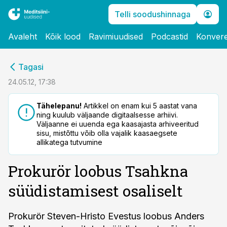
Telli soodushinnaga
Avaleht
Kõik lood
Ravimiuudised
Podcastid
Konvere
cebook
Tagasi
Twitter)
24.05.12, 17:38
kedIn
Tähelepanu!
Artikkel on enam kui 5 aastat vana
ning kuulub väljaande digitaalsesse arhiivi.
ail
Väljaanne ei uuenda ega kaasajasta arhiveeritud
sisu, mistõttu võib olla vajalik kaasaegsete
k
allikatega tutvumine
Prokurör loobus Tsahkna
süüdistamisest osaliselt
Prokurör Steven-Hristo Evestus loobus Anders