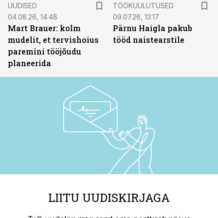
ST
UUDISED
TÖÖKUULUTUSED
04.08.26, 14:48
09.07.26, 13:17
Mart Brauer: kolm
Pärnu Haigla pakub
mudelit, et tervishoius
tööd naistearstile
paremini tööjõudu
planeerida
LIITU UUDISKIRJAGA