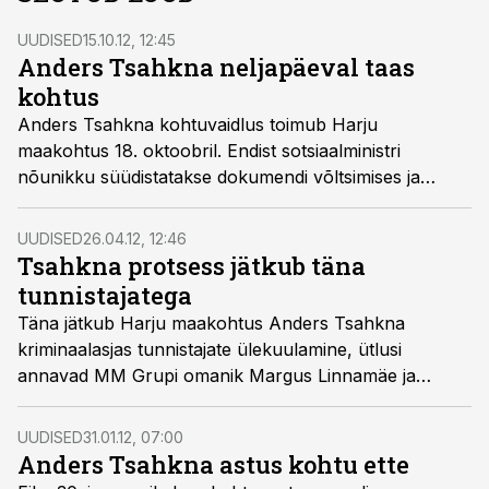
UUDISED
15.10.12, 12:45
Anders Tsahkna neljapäeval taas
kohtus
Anders Tsahkna kohtuvaidlus toimub Harju
maakohtus 18. oktoobril. Endist sotsiaalministri
nõunikku süüdistatakse dokumendi võltsimises ja
võltsdokumendi kasutamises.
UUDISED
26.04.12, 12:46
Tsahkna protsess jätkub täna
tunnistajatega
Täna jätkub Harju maakohtus Anders Tsahkna
kriminaalasjas tunnistajate ülekuulamine, ütlusi
annavad MM Grupi omanik Margus Linnamäe ja
Magnumi aktsiate omanikfirma omanik Margus Kähri.
UUDISED
31.01.12, 07:00
Anders Tsahkna astus kohtu ette