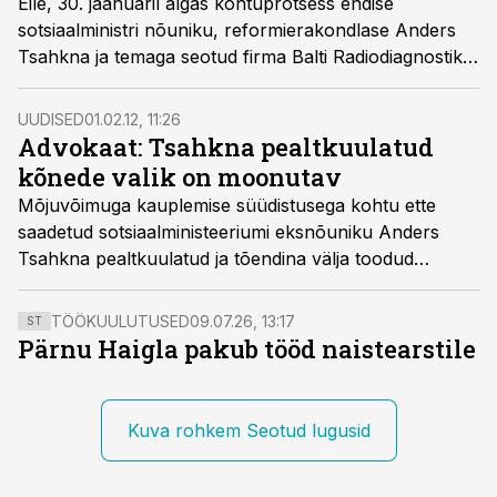
Eile, 30. jaanuaril algas kohtuprotsess endise
sotsiaalministri nõuniku, reformierakondlase Anders
Tsahkna ja temaga seotud firma Balti Radiodiagnostika
üle.
UUDISED
01.02.12, 11:26
Advokaat: Tsahkna pealtkuulatud
kõnede valik on moonutav
Mõjuvõimuga kauplemise süüdistusega kohtu ette
saadetud sotsiaalministeeriumi eksnõuniku Anders
Tsahkna pealtkuulatud ja tõendina välja toodud
salvestiste valik moonutab tervikpilti ja on
prokuratuurile sobilik, leiab Tsahkna kaitsja, kes
TÖÖKUULUTUSED
09.07.26, 13:17
ST
taotleb Harju maakohtult süüdistusakti prokuratuuri
Pärnu Haigla pakub tööd naistearstile
tagasisaatmist, kirjutas Õhtuleht.
Kuva rohkem Seotud lugusid