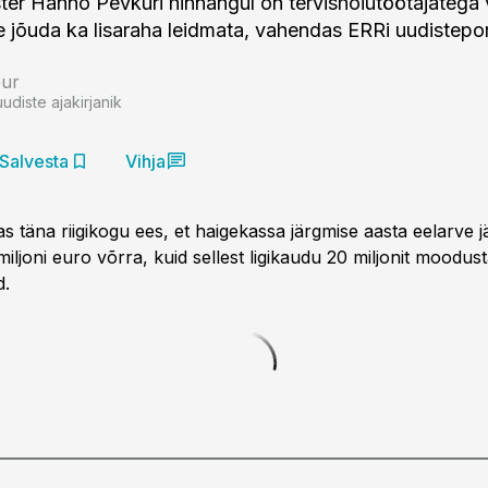
ster Hanno Pevkuri hinnangul on tervishoiutöötajatega 
 jõuda ka lisaraha leidmata, vahendas ERRi uudistepor
bur
uudiste ajakirjanik
Salvesta
Vihja
s täna riigikogu ees, et haigekassa järgmise aasta eelarve 
iljoni euro võrra, kuid sellest ligikaudu 20 miljonit moodus
d.