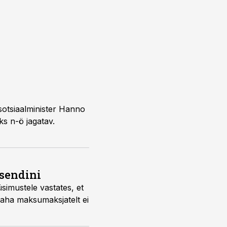
 sotsiaalminister Hanno
ks n-ö jagatav.
tsendini
simustele vastates, et
t raha maksumaksjatelt ei