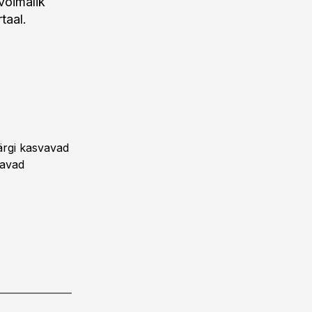
võimalik
taal.
järgi kasvavad
tavad