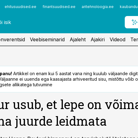
ehitusuudised.ee
finantsuudised.ee
aritehnoloogia.ee
kaubandu
nverentsid
Veebiseminarid
Ajaleht
Ajakiri
Videod
Ter
panu!
Artikkel on enam kui 5 aastat vana ning kuulub väljaande digi
. Väljaanne ei uuenda ega kaasajasta arhiveeritud sisu, mistõttu võib ol
sete allikatega tutvumine
r usub, et lepe on võim
ha juurde leidmata