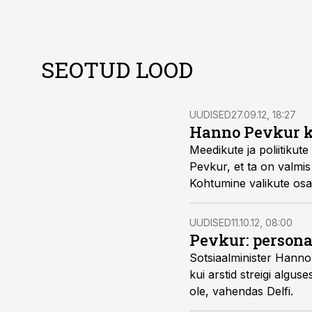
SEOTUD LOOD
UUDISED
27.09.12, 18:27
Hanno Pevkur k
Meedikute ja poliitikute
Pevkur, et ta on valmis
Kohtumine valikute osa
UUDISED
11.10.12, 08:00
Pevkur: persona
Sotsiaalminister Hanno 
kui arstid streigi algus
ole, vahendas Delfi.