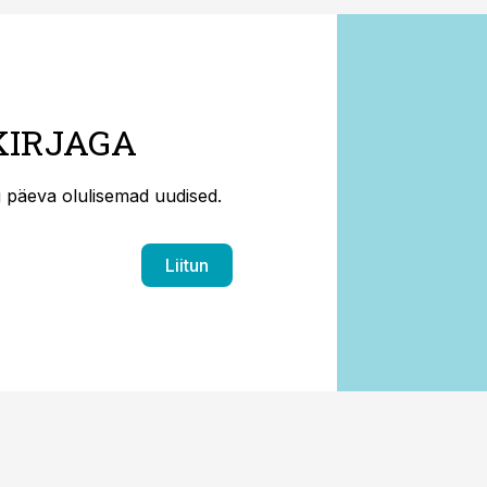
KIRJAGA
ti päeva olulisemad uudised.
Liitun