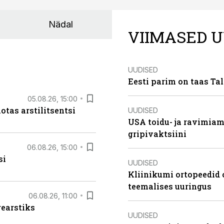
Nädal
VIIMASED U
UUDISED
Eesti parim on taas Tal
05.08.26, 15:00
otas arstilitsentsi
UUDISED
USA toidu- ja ravimia
gripivaktsiini
06.08.26, 15:00
si
UUDISED
Kliinikumi ortopeedid 
teemalises uuringus
06.08.26, 11:00
rearstiks
UUDISED