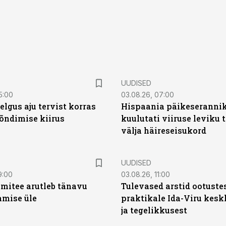
UUDISED
5:00
03.08.26, 07:00
elgus aju tervist korras
Hispaania päikeseranni
õndimise kiirus
kuulutati viiruse leviku 
välja häireseisukord
UUDISED
9:00
03.08.26, 11:00
mitee arutleb tänavu
Tulevased arstid ootuste
amise üle
praktikale Ida-Viru kesk
ja tegelikkusest