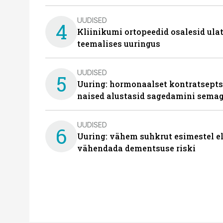
UUDISED
4
Kliinikumi ortopeedid osalesid ula
teemalises uuringus
UUDISED
5
Uuring: hormonaalset kontratsept
naised alustasid sagedamini semag
UUDISED
6
Uuring: vähem suhkrut esimestel el
vähendada dementsuse riski