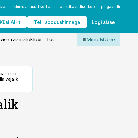
Iseteenindus
s.ee
kinnisvarauudised.ee
logistikauudised.ee
palgauudised.ee
Telli Meditsiiniuudised
Küsi AI-lt
Telli soodushinnaga
Logi sisse
vise raamatuklubi
Töö
Minu MU.ee
taalsesse
la vajalik
alik