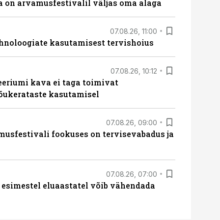
 on arvamusfestivalil väljas oma alaga
07.08.26, 11:00
hnoloogiate kasutamisest tervishoius
07.08.26, 10:12
teeriumi kava ei taga toimivat
tõukerataste kasutamisel
07.08.26, 09:00
sfestivali fookuses on tervisevabadus ja
07.08.26, 07:00
 esimestel eluaastatel võib vähendada