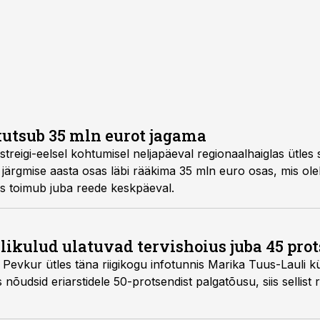
utsub 35 mln eurot jagama
 streigi-eelsel kohtumisel neljapäeval regionaalhaiglas ütles
 järgmise aasta osas läbi rääkima 35 mln euro osas, mis ole
s toimub juba reede keskpäeval.
likulud ulatuvad tervishoius juba 45 pro
Pevkur ütles täna riigikogu infotunnis Marika Tuus-Lauli kü
es nõudsid eriarstidele 50-protsendist palgatõusu, siis sellis