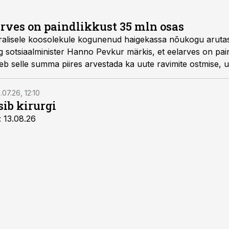
rves on paindlikkust 35 mln osas
alisele koosolekule kogunenud haigekassa nõukogu arutas 
otsiaalminister Hanno Pevkur märkis, et eelarves on paindl
b selle summa piires arvestada ka uute ravimite ostmise, uu
.07.26, 12:10
sib kirurgi
: 13.08.26