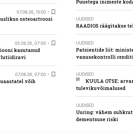
Puuetega inimeste koda
07.08.26, 13:00
tuslikus osteoartroosi
UUDISED
RAADIOS räägitakse te
UUDISED
05.08.26, 07:00
Patsientide liit: minis
siooni kasutanud
vanusekontrolli rendi
lutiidiravi
UUDISED
07.08.26, 07:00
KUULA OTSE: arvamu
uaastatel võib
tulevikuvõimalused
UUDISED
Uuring: vähem suhkrut
dementsuse riski