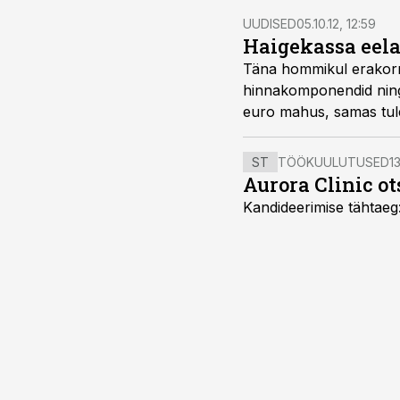
UUDISED
05.10.12, 12:59
Haigekassa eela
Täna hommikul erakorr
hinnakomponendid ning s
euro mahus, samas tule
kallinemisega.
ST
TÖÖKUULUTUSED
13
Aurora Clinic ot
Kandideerimise tähtaeg