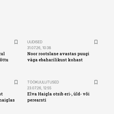
UUDISED
31.07.26, 10:38
kul
Noor rootslane avastas puugi
tõttu
väga ebaharilikust kohast
ST
TÖÖKUULUTUSED
23.07.26, 12:55
st
Elva Haigla otsib eri-, üld- või
haiglas
perearsti