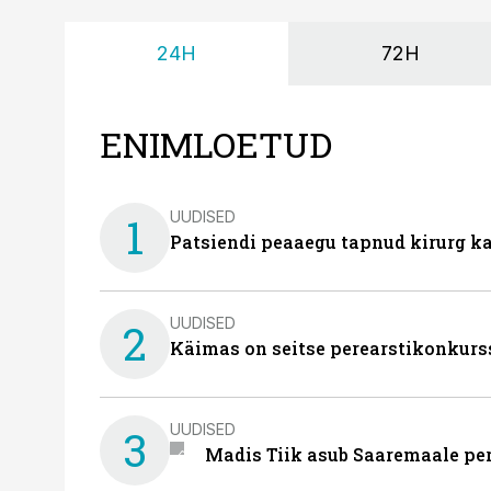
24H
72H
ENIMLOETUD
UUDISED
1
Patsiendi peaaegu tapnud kirurg ka
UUDISED
2
Käimas on seitse perearstikonkurs
UUDISED
3
Madis Tiik asub Saaremaale pe