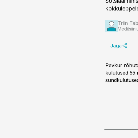
Sotsiaalmini
kokkuleppele
Triin Ta
Meditsiini
Jaga
Pevkur rõhuta
kulutused 55 m
sundkulutuse