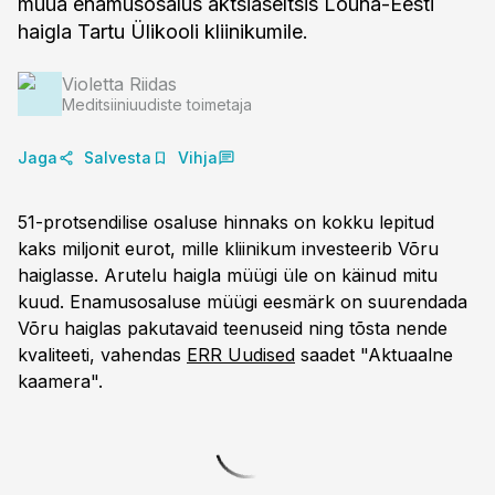
müüa enamusosalus aktsiaseltsis Lõuna-Eesti
haigla Tartu Ülikooli kliinikumile.
Violetta Riidas
Meditsiiniuudiste toimetaja
Jaga
Salvesta
Vihja
51-protsendilise osaluse hinnaks on kokku lepitud
kaks miljonit eurot, mille kliinikum investeerib Võru
haiglasse. Arutelu haigla müügi üle on käinud mitu
kuud. Enamusosaluse müügi eesmärk on suurendada
Võru haiglas pakutavaid teenuseid ning tõsta nende
kvaliteeti, vahendas
ERR Uudised
saadet "Aktuaalne
kaamera".