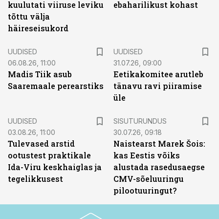
kuulutati viiruse leviku
ebaharilikust kohast
tõttu välja
häireseisukord
UUDISED
UUDISED
06.08.26, 11:00
31.07.26, 09:00
Madis Tiik asub
Eetikakomitee arutleb
Saaremaale perearstiks
tänavu ravi piiramise
üle
ST
UUDISED
SISUTURUNDUS
03.08.26, 11:00
30.07.26, 09:18
Tulevased arstid
Naistearst Marek Šois:
ootustest praktikale
kas Eestis võiks
Ida-Viru keskhaiglas ja
alustada rasedusaegse
tegelikkusest
CMV-sõeluuringu
pilootuuringut?