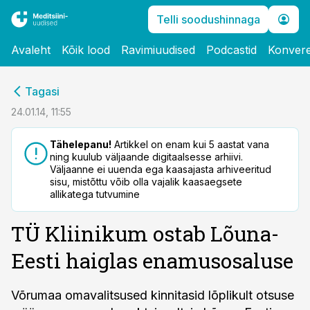
Telli soodushinnaga
Avaleht
Kõik lood
Ravimiuudised
Podcastid
Konvere
cebook
Tagasi
Twitter)
24.01.14, 11:55
kedIn
Tähelepanu!
Artikkel on enam kui 5 aastat vana
ning kuulub väljaande digitaalsesse arhiivi.
ail
Väljaanne ei uuenda ega kaasajasta arhiveeritud
sisu, mistõttu võib olla vajalik kaasaegsete
k
allikatega tutvumine
TÜ Kliinikum ostab Lõuna-
Eesti haiglas enamusosaluse
Võrumaa omavalitsused kinnitasid lõplikult otsuse