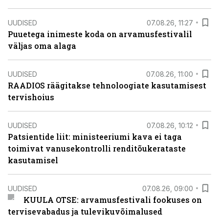
UUDISED
07.08.26, 11:27
Puuetega inimeste koda on arvamusfestivalil
väljas oma alaga
UUDISED
07.08.26, 11:00
RAADIOS räägitakse tehnoloogiate kasutamisest
tervishoius
UUDISED
07.08.26, 10:12
Patsientide liit: ministeeriumi kava ei taga
toimivat vanusekontrolli renditõukerataste
kasutamisel
UUDISED
07.08.26, 09:00
KUULA OTSE: arvamusfestivali fookuses on
tervisevabadus ja tulevikuvõimalused