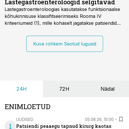
Lastegastroenteroloogid selgitavad
Lastegastroenteroloogias kasutatakse funktsionaalse
kõhukinnisuse klassifitseerimiseks Rooma IV
kriteeriumeid (1), mille kohaselt jagatakse patsiendid
kahte rühma: lapsed alates sünnist kuni nelja-
aastaseks saamiseni ja üle nelja-aastased lapsed.
Kuva rohkem Seotud lugusid
24H
72H
Nädal
ENIMLOETUD
UUDISED
05.08.26, 15:00
1
Patsiendi peaaegu tapnud kirurg kaotas