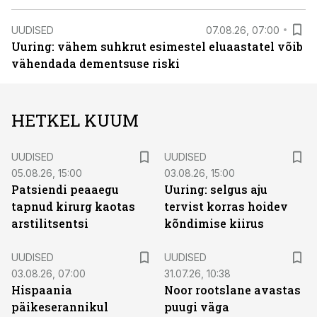
UUDISED
07.08.26, 07:00
Uuring: vähem suhkrut esimestel eluaastatel võib
vähendada dementsuse riski
HETKEL KUUM
UUDISED
UUDISED
05.08.26, 15:00
03.08.26, 15:00
Patsiendi peaaegu
Uuring: selgus aju
tapnud kirurg kaotas
tervist korras hoidev
arstilitsentsi
kõndimise kiirus
UUDISED
UUDISED
03.08.26, 07:00
31.07.26, 10:38
Hispaania
Noor rootslane avastas
päikeserannikul
puugi väga