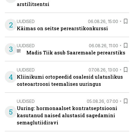
arstilitsentsi
UUDISED
06.08.26, 15:00
2
Käimas on seitse perearstikonkurssi
UUDISED
06.08.26, 11:00
3
Madis Tiik asub Saaremaale perearstiks
UUDISED
07.08.26, 13:00
4
Kliinikumi ortopeedid osalesid ulatuslikus
osteoartroosi teemalises uuringus
UUDISED
05.08.26, 07:00
Uuring: hormonaalset kontratseptsiooni
5
kasutanud naised alustasid sagedamini
semaglutiidiravi