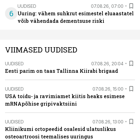
UUDISED
07.08.26, 07:00
6
Uuring: vähem suhkrut esimestel eluaastatel
võib vähendada dementsuse riski
VIIMASED UUDISED
UUDISED
07.08.26, 20:04
Eesti parim on taas Tallinna Kiirabi brigaad
UUDISED
07.08.26, 15:00
USA toidu- ja ravimiamet kiitis heaks esimese
mRNApõhise gripivaktsiini
UUDISED
07.08.26, 13:00
Kliinikumi ortopeedid osalesid ulatuslikus
osteoartroosi teemalises uuringus