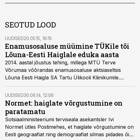
SEOTUD LOOD
UUDISED
20.05.15, 16:15
Enamusosaluse müümine TÜKile tõi
Lõuna-Eesti Haiglale eduka aasta
2014. aastal jõustus tehing, millega MTÜ Terve
Võrumaa võõrandas enamusosaluse aktsiaseltsis
Lõuna Eesti Haigla SA Tartu Ülikooli Kliinikumile.
Tehingu tulemusena genereerus rahavoog, mille abil
haigla asus oma investeerimisplaane täitma, et tagada
UUDISED
30.06.14, 12:06
haigla jätkusuutlik areng.
Normet: haiglate võrgustumine on
paratamatu
Sotsiaalministeeriumi terviseala asekantsler Ivi
Normet ütles Postimehes, et haiglate võrgustumine on
Eesti geograafiat ning demograafiat silmas pidades õige