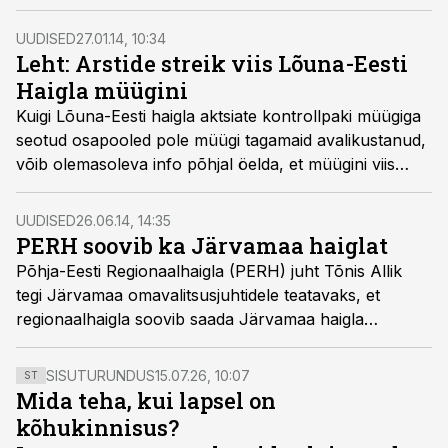
lähenemine. Patsiendi huvid tuleb alati esikohale seada.
UUDISED
27.01.14, 10:34
Leht: Arstide streik viis Lõuna-Eesti
Haigla müügini
Kuigi Lõuna-Eesti haigla aktsiate kontrollpaki müügiga
seotud osapooled pole müügi tagamaid avalikustanud,
võib olemasoleva info põhjal öelda, et müügini viis
poolteist aastat tagasi toimunud üle-eestiline arstide
streik. See on ka põhjus, miks Tartu ülikooli kliinikumi
UUDISED
26.06.14, 14:35
esindajaid pole Võrus eriti näha olnud – osaluse müük
PERH soovib ka Järvamaa haiglat
on oluline mitte niivõrd kliinikumile kui haiglale endale,
Põhja-Eesti Regionaalhaigla (PERH) juht Tõnis Allik
kirjutab Võrumaa Teataja.
tegi Järvamaa omavalitsusjuhtidele teatavaks, et
regionaalhaigla soovib saada Järvamaa haigla
suuromanikuks. Raha asemel pakkus ta investeeringut
siinsesse haiglasse.
SISUTURUNDUS
15.07.26, 10:07
ST
Mida teha, kui lapsel on
kõhukinnisus?