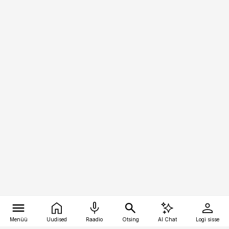
Menüü
Uudised
Raadio
Otsing
AI Chat
Logi sisse