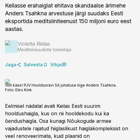
Keilasse erahaiglat ehitava skandaalse ärimehe
Anders Tsahkna arvestuse järgi suudaks Eesti
eksportida meditsiiniteenust 150 miljoni euro eest
aastas.
Violetta Riidas
Meditsiiniuudiste toimetaja
Jaga
Salvesta
Vihja
Võti käes! PJV Hooldusravi SA juhatuse liige Anders Tsahkna.
Foto:
Eiko Kink
Eelmisel nädalal avati Keilas Eesti suurim
hooldushaigla, kus on nii hooldekodu kui ka
õendushaigla. Osa kunagi Nõukogude armee
vajadustele rajatud hiiglaslikust haiglakompleksist on
veel renoveerimata, kuid plaanid on