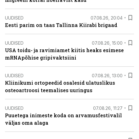
UUDISED
07.08.26, 20:04
Eesti parim on taas Tallinna Kiirabi brigaad
UUDISED
07.08.26, 15:00
USA toidu- ja ravimiamet kiitis heaks esimese
mRNApõhise gripivaktsiini
UUDISED
07.08.26, 13:00
Kliinikumi ortopeedid osalesid ulatuslikus
osteoartroosi teemalises uuringus
UUDISED
07.08.26, 11:27
Puuetega inimeste koda on arvamusfestivalil
väljas oma alaga