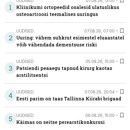
UUDISED
07.08.26, 13:00
1
Kliinikumi ortopeedid osalesid ulatuslikus
osteoartroosi teemalises uuringus
UUDISED
07.08.26, 07:00
2
Uuring: vähem suhkrut esimestel eluaastatel
võib vähendada dementsuse riski
UUDISED
05.08.26, 15:00
3
Patsiendi peaaegu tapnud kirurg kaotas
arstilitsentsi
UUDISED
07.08.26, 20:04
4
Eesti parim on taas Tallinna Kiirabi brigaad
UUDISED
06.08.26, 15:00
5
Käimas on seitse perearstikonkurssi