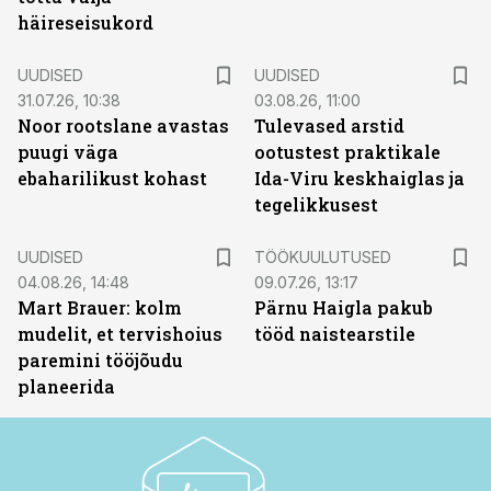
häireseisukord
UUDISED
UUDISED
31.07.26, 10:38
03.08.26, 11:00
Noor rootslane avastas
Tulevased arstid
puugi väga
ootustest praktikale
ebaharilikust kohast
Ida-Viru keskhaiglas ja
tegelikkusest
ST
UUDISED
TÖÖKUULUTUSED
04.08.26, 14:48
09.07.26, 13:17
Mart Brauer: kolm
Pärnu Haigla pakub
mudelit, et tervishoius
tööd naistearstile
paremini tööjõudu
planeerida