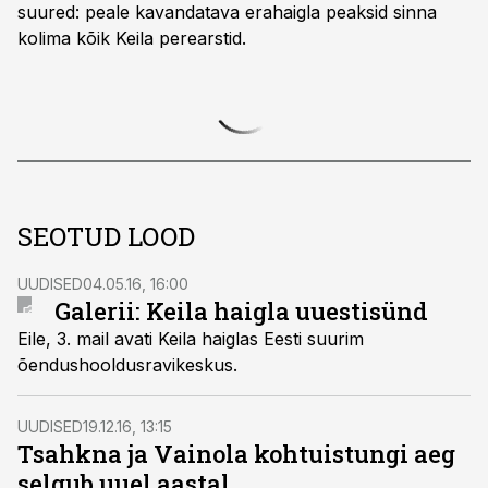
suured: peale kavandatava erahaigla peaksid sinna
kolima kõik Keila perearstid.
SEOTUD LOOD
UUDISED
04.05.16, 16:00
Galerii: Keila haigla uuestisünd
Eile, 3. mail avati Keila haiglas Eesti suurim
õendushooldusravikeskus.
UUDISED
19.12.16, 13:15
Tsahkna ja Vainola kohtuistungi aeg
selgub uuel aastal