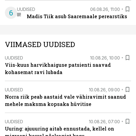
UUDISED
06.08.26, 11:00
6
Madis Tiik asub Saaremaale perearstiks
VIIMASED UUDISED
UUDISED
10.08.26, 10:00
Viis-kuus harvikhaiguse patsienti saavad
kohasemat ravi lubada
UUDISED
10.08.26, 09:00
Norra riik peab aastaid vale vähiravimit saanud
mehele maksma kopsaka hüvitise
UUDISED
10.08.26, 07:00
Uuring: ajuuuring aitab ennustada, kellel on
migreeni korral nõelravist kasu