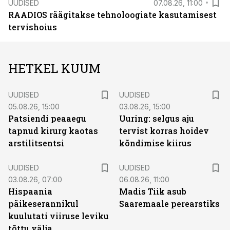
UUDISED
07.08.26, 11:00
RAADIOS räägitakse tehnoloogiate kasutamisest
tervishoius
HETKEL KUUM
UUDISED
UUDISED
05.08.26, 15:00
03.08.26, 15:00
Patsiendi peaaegu
Uuring: selgus aju
tapnud kirurg kaotas
tervist korras hoidev
arstilitsentsi
kõndimise kiirus
UUDISED
UUDISED
03.08.26, 07:00
06.08.26, 11:00
Hispaania
Madis Tiik asub
päikeserannikul
Saaremaale perearstiks
kuulutati viiruse leviku
tõttu välja