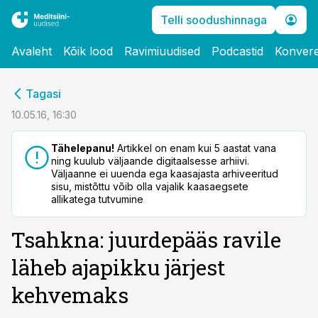
Telli soodushinnaga
Avaleht
Kõik lood
Ravimiuudised
Podcastid
Konvere
cebook
Tagasi
Twitter)
10.05.16, 16:30
kedIn
Tähelepanu!
Artikkel on enam kui 5 aastat vana
ning kuulub väljaande digitaalsesse arhiivi.
ail
Väljaanne ei uuenda ega kaasajasta arhiveeritud
sisu, mistõttu võib olla vajalik kaasaegsete
k
allikatega tutvumine
Tsahkna: juurdepääs ravile
läheb ajapikku järjest
kehvemaks