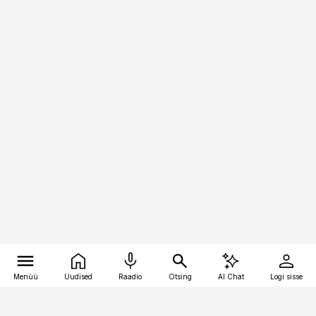
Menüü
Uudised
Raadio
Otsing
AI Chat
Logi sisse