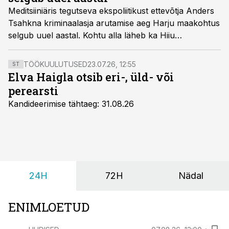
Meditsiiniäris tegutseva ekspoliitikust ettevõtja Anders
Tsahkna kriminaalasja arutamise aeg Harju maakohtus
selgub uuel aastal. Kohtu alla läheb ka Hiiu
Ravikeskuse juht Kaidi Vainola.
TÖÖKUULUTUSED
23.07.26, 12:55
ST
Elva Haigla otsib eri-, üld- või
perearsti
Kandideerimise tähtaeg: 31.08.26
24H
72H
Nädal
ENIMLOETUD