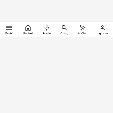
Menüü
Uudised
Raadio
Otsing
AI Chat
Logi sisse
Vana-Lõuna 39/1, 19094 Tallinn
(+372) 667 0111
meditsiiniuudised@aripaev.ee
Tellimisega seotud küsimused:
tellimiskeskus@aripaev.ee
Telli
Reklaam
Firmast