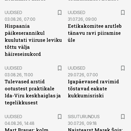
UUDISED
UUDISED
03.08.26, 07:00
31.07.26, 09:00
Hispaania
Eetikakomitee arutleb
päikeserannikul
tänavu ravi piiramise
kuulutati viiruse leviku
üle
tõttu välja
häireseisukord
UUDISED
UUDISED
03.08.26, 11:00
29.07.26, 07:00
Tulevased arstid
Igapäevased ravimid
ootustest praktikale
tõstavad eakate
Ida-Viru keskhaiglas ja
kukkumisriski
tegelikkusest
ST
UUDISED
SISUTURUNDUS
04.08.26, 14:48
30.07.26, 09:18
Mart Brauer: kolm
Naistearst Marek Šois: