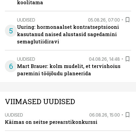
koolitama
UUDISED
05.08.26, 07:00
Uuring: hormonaalset kontratseptsiooni
5
kasutanud naised alustasid sagedamini
semaglutiidiravi
UUDISED
04.08.26, 14:48
6
Mart Brauer: kolm mudelit, et tervishoius
paremini tööjõudu planeerida
VIIMASED UUDISED
UUDISED
06.08.26, 15:00
Käimas on seitse perearstikonkurssi