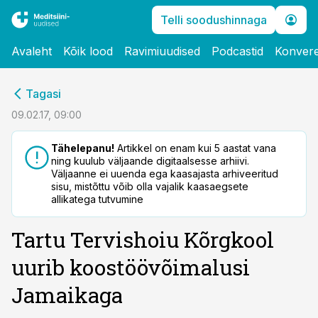
Telli soodushinnaga
Avaleht
Kõik lood
Ravimiuudised
Podcastid
Konvere
cebook
Tagasi
Twitter)
09.02.17, 09:00
kedIn
Tähelepanu!
Artikkel on enam kui 5 aastat vana
ning kuulub väljaande digitaalsesse arhiivi.
ail
Väljaanne ei uuenda ega kaasajasta arhiveeritud
sisu, mistõttu võib olla vajalik kaasaegsete
k
allikatega tutvumine
Tartu Tervishoiu Kõrgkool
uurib koostöövõimalusi
Jamaikaga