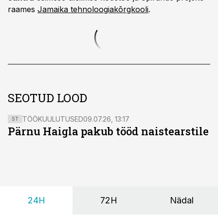
raames
Jamaika tehnoloogiakõrgkooli
.
SEOTUD LOOD
TÖÖKUULUTUSED
09.07.26, 13:17
ST
Pärnu Haigla pakub tööd naistearstile
24H
72H
Nädal