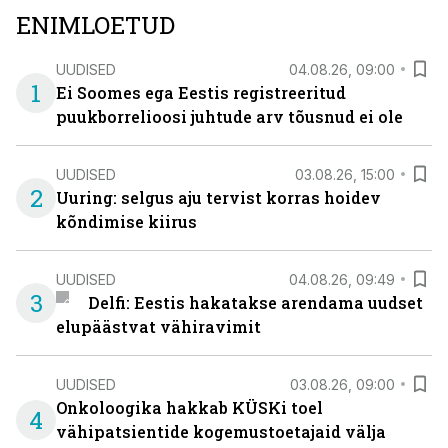
ENIMLOETUD
UUDISED
04.08.26, 09:00
1
Ei Soomes ega Eestis registreeritud
puukborrelioosi juhtude arv tõusnud ei ole
UUDISED
03.08.26, 15:00
2
Uuring: selgus aju tervist korras hoidev
kõndimise kiirus
UUDISED
04.08.26, 09:49
3
Delfi: Eestis hakatakse arendama uudset
elupäästvat vähiravimit
UUDISED
03.08.26, 09:00
Onkoloogika hakkab KÜSKi toel
4
vähipatsientide kogemustoetajaid välja