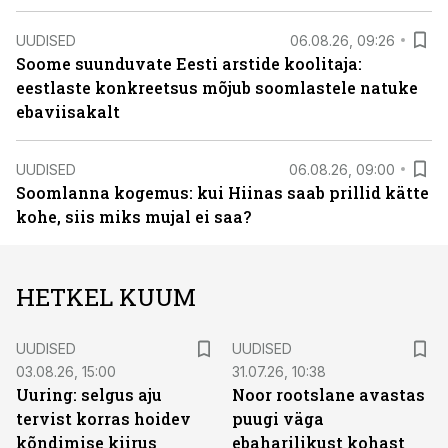
UUDISED
06.08.26, 09:26
Soome suunduvate Eesti arstide koolitaja:
eestlaste konkreetsus mõjub soomlastele natuke
ebaviisakalt
UUDISED
06.08.26, 09:00
Soomlanna kogemus: kui Hiinas saab prillid kätte
kohe, siis miks mujal ei saa?
HETKEL KUUM
UUDISED
UUDISED
03.08.26, 15:00
31.07.26, 10:38
Uuring: selgus aju
Noor rootslane avastas
tervist korras hoidev
puugi väga
kõndimise kiirus
ebaharilikust kohast