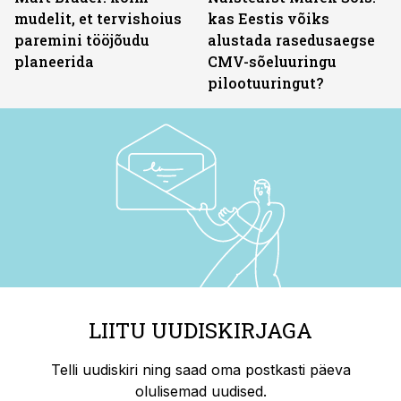
mudelit, et tervishoius
kas Eestis võiks
paremini tööjõudu
alustada rasedusaegse
planeerida
CMV-sõeluuringu
pilootuuringut?
LIITU UUDISKIRJAGA
Telli uudiskiri ning saad oma postkasti päeva
olulisemad uudised.