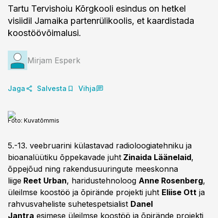
Tartu Tervishoiu Kõrgkooli esindus on hetkel
visiidil Jamaika partenrülikoolis, et kaardistada
koostöövõimalusi.
Mirjam Esperk
Jaga
Salvesta
Vihja
Foto:
Kuvatõmmis
5.-13. veebruarini külastavad radioloogiatehniku ja
bioanalüütiku õppekavade juht
Zinaida Läänelaid
,
õppejõud ning rakendusuuringute meeskonna
liige
Reet Urban
, haridustehnoloog
Anne Rosenberg
,
üleilmse koostöö ja õpirände projekti juht
Eliise Ott
ja
rahvusvaheliste suhetespetsialist
Danel
Jantra
esimese üleilmse koostöö ja õpirände projekti