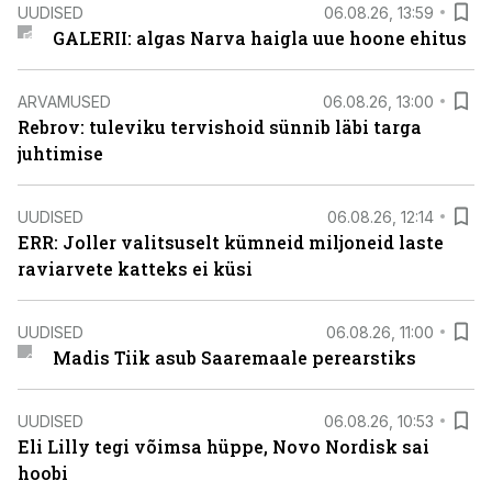
UUDISED
06.08.26, 13:59
GALERII: algas Narva haigla uue hoone ehitus
ARVAMUSED
06.08.26, 13:00
Rebrov: tuleviku tervishoid sünnib läbi targa
juhtimise
UUDISED
06.08.26, 12:14
ERR: Joller valitsuselt kümneid miljoneid laste
raviarvete katteks ei küsi
UUDISED
06.08.26, 11:00
Madis Tiik asub Saaremaale perearstiks
UUDISED
06.08.26, 10:53
Eli Lilly tegi võimsa hüppe, Novo Nordisk sai
hoobi