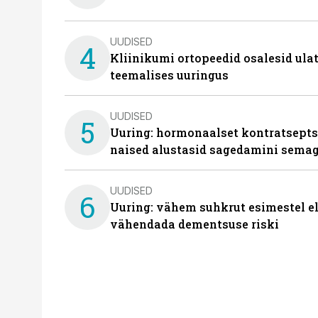
UUDISED
4
Kliinikumi ortopeedid osalesid ula
teemalises uuringus
UUDISED
5
Uuring: hormonaalset kontratsept
naised alustasid sagedamini semag
UUDISED
6
Uuring: vähem suhkrut esimestel el
vähendada dementsuse riski