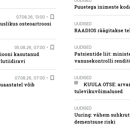
UUDISED
Puuetega inimeste koda
07.08.26, 13:00
tuslikus osteoartroosi
UUDISED
RAADIOS räägitakse te
UUDISED
05.08.26, 07:00
Patsientide liit: minis
siooni kasutanud
vanusekontrolli rendi
lutiidiravi
UUDISED
07.08.26, 07:00
KUULA OTSE: arvamu
uaastatel võib
tulevikuvõimalused
UUDISED
Uuring: vähem suhkrut
dementsuse riski