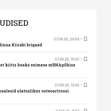
UDISED
07.08.26, 20:04
linna Kiirabi brigaad
07.08.26, 15:00
met kiitis heaks esimese mRNApõhise
07.08.26, 13:00
osalesid ulatuslikus osteoartroosi