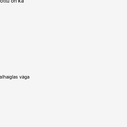
tõttu on ka
alhaiglas väga