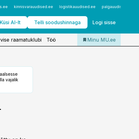
Iseteenindus
s.ee
kinnisvarauudised.ee
logistikauudised.ee
palgauudised.ee
Telli Meditsiiniuudised
Küsi AI-lt
Telli soodushinnaga
Logi sisse
vise raamatuklubi
Töö
Minu MU.ee
taalsesse
la vajalik
i