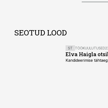
SEOTUD LOOD
ST
TÖÖKUULUTUSED
2
Elva Haigla otsib
Kandideerimise tähtaeg