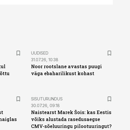
UUDISED
31.07.26, 10:38
kul
Noor rootslane avastas puugi
tõttu
väga ebaharilikust kohast
ST
SISUTURUNDUS
30.07.26, 09:18
st
Naistearst Marek Šois: kas Eestis
haiglas
võiks alustada rasedusaegse
CMV-sõeluuringu pilootuuringut?