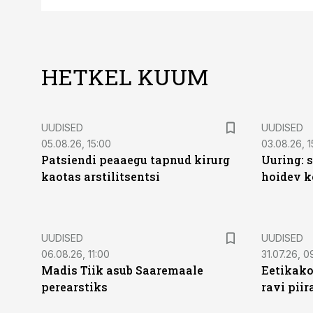
HETKEL KUUM
UUDISED
UUDISED
05.08.26, 15:00
03.08.26, 1
Patsiendi peaaegu tapnud kirurg
Uuring: s
kaotas arstilitsentsi
hoidev k
UUDISED
UUDISED
06.08.26, 11:00
31.07.26, 0
Madis Tiik asub Saaremaale
Eetikako
perearstiks
ravi piir