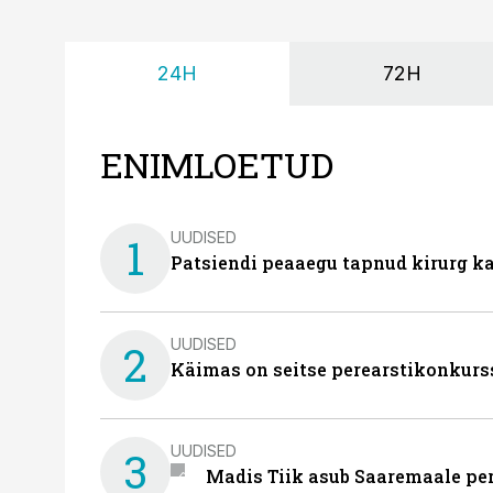
24H
72H
ENIMLOETUD
UUDISED
1
Patsiendi peaaegu tapnud kirurg ka
UUDISED
2
Käimas on seitse perearstikonkurs
UUDISED
3
Madis Tiik asub Saaremaale pe