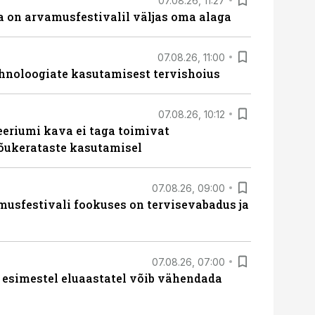
07.08.26, 11:27
 on arvamusfestivalil väljas oma alaga
07.08.26, 11:00
hnoloogiate kasutamisest tervishoius
07.08.26, 10:12
teeriumi kava ei taga toimivat
tõukerataste kasutamisel
07.08.26, 09:00
sfestivali fookuses on tervisevabadus ja
07.08.26, 07:00
 esimestel eluaastatel võib vähendada