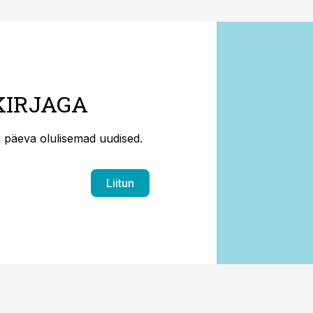
KIRJAGA
ti päeva olulisemad uudised.
Liitun