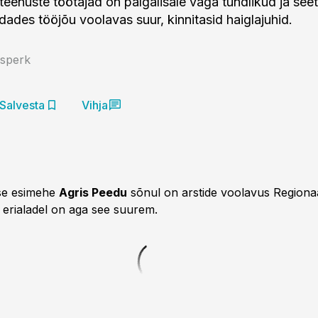
iteenuste töötajad on palgalisale väga tundlikud ja see
dades tööjõu voolavas suur, kinnitasid haiglajuhid.
Esperk
Salvesta
Vihja
se esimehe
Agris Peedu
sõnul on arstide voolavus Regiona
 erialadel on aga see suurem.