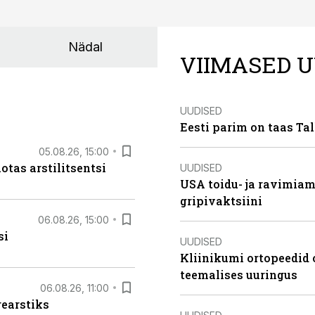
Nädal
VIIMASED U
UUDISED
Eesti parim on taas Tal
05.08.26, 15:00
otas arstilitsentsi
UUDISED
USA toidu- ja ravimia
gripivaktsiini
06.08.26, 15:00
si
UUDISED
Kliinikumi ortopeedid 
teemalises uuringus
06.08.26, 11:00
rearstiks