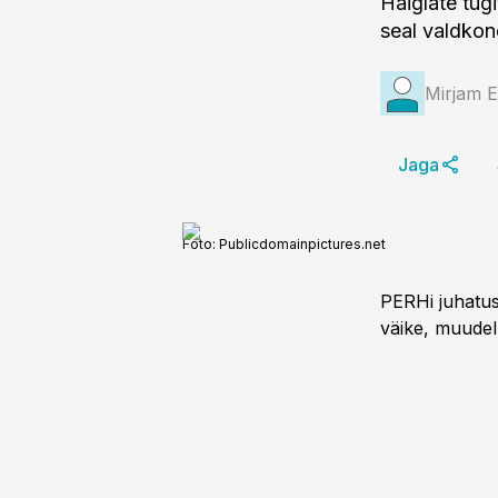
Haiglate tug
seal valdkon
Mirjam 
Jaga
Foto:
Publicdomainpictures.net
PERHi juhatu
väike, muudel