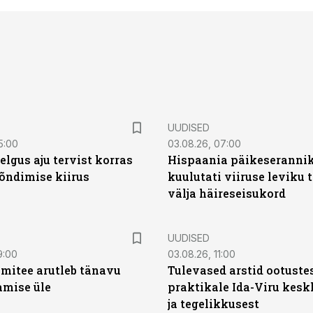
UUDISED
5:00
03.08.26, 07:00
elgus aju tervist korras
Hispaania päikeseranni
õndimise kiirus
kuulutati viiruse leviku 
välja häireseisukord
UUDISED
9:00
03.08.26, 11:00
mitee arutleb tänavu
Tulevased arstid ootuste
amise üle
praktikale Ida-Viru kesk
ja tegelikkusest