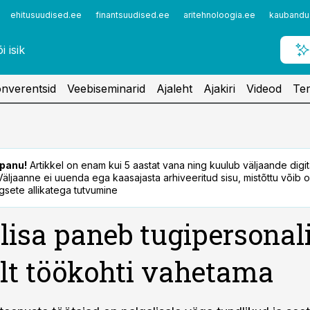
ehitusuudised.ee
finantsuudised.ee
aritehnoloogia.ee
kaubandu
nverentsid
Veebiseminarid
Ajaleht
Ajakiri
Videod
Ter
panu!
Artikkel on enam kui 5 aastat vana ning kuulub väljaande digi
. Väljaanne ei uuenda ega kaasajasta arhiveeritud sisu, mistõttu võib ol
sete allikatega tutvumine
lisa paneb tugipersonal
alt töökohti vahetama