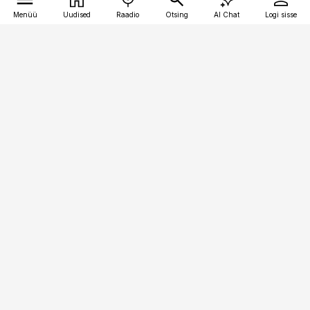
Menüü
Uudised
Raadio
Otsing
AI Chat
Logi sisse
Vana-Lõuna 39/1, 19094 Tallinn
(+372) 667 0111
meditsiiniuudised@aripaev.ee
Tellimisega seotud küsimused:
tellimiskeskus@aripaev.ee
Telli
Reklaam
Firmast
Sisu kasutamisõigused
Ajakirjaniku
eetikakoodeks
Üldtingimused
Privaatsustingimused
Küpsiste poliitika
KKK