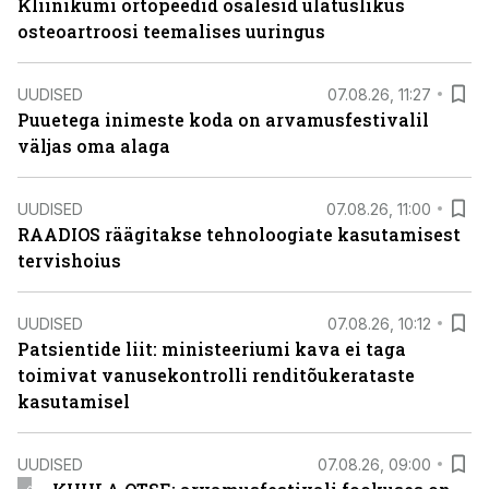
Kliinikumi ortopeedid osalesid ulatuslikus
osteoartroosi teemalises uuringus
UUDISED
07.08.26, 11:27
Puuetega inimeste koda on arvamusfestivalil
väljas oma alaga
UUDISED
07.08.26, 11:00
RAADIOS räägitakse tehnoloogiate kasutamisest
tervishoius
UUDISED
07.08.26, 10:12
Patsientide liit: ministeeriumi kava ei taga
toimivat vanusekontrolli renditõukerataste
kasutamisel
UUDISED
07.08.26, 09:00