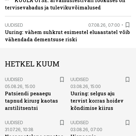
KUULA OTSE: arvamusfestivali fookuses on
tervisevabadus ja tulevikuvõimalused
UUDISED
07.08.26, 07:00
Uuring: vähem suhkrut esimestel eluaastatel võib
vähendada dementsuse riski
HETKEL KUUM
UUDISED
UUDISED
05.08.26, 15:00
03.08.26, 15:00
Patsiendi peaaegu
Uuring: selgus aju
tapnud kirurg kaotas
tervist korras hoidev
arstilitsentsi
kõndimise kiirus
UUDISED
UUDISED
31.07.26, 10:38
03.08.26, 07:00