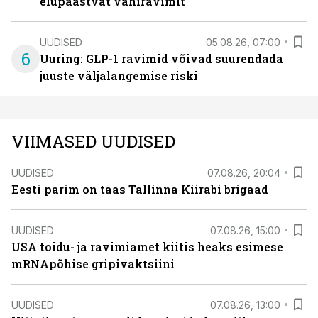
elupäästvat vähiravimit
UUDISED
05.08.26, 07:00
6
Uuring: GLP-1 ravimid võivad suurendada
juuste väljalangemise riski
VIIMASED UUDISED
UUDISED
07.08.26, 20:04
Eesti parim on taas Tallinna Kiirabi brigaad
UUDISED
07.08.26, 15:00
USA toidu- ja ravimiamet kiitis heaks esimese
mRNApõhise gripivaktsiini
UUDISED
07.08.26, 13:00