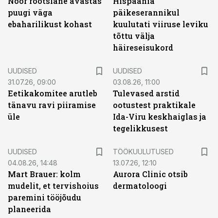
Noor rootslane avastas
Hispaania
puugi väga
päikeserannikul
ebaharilikust kohast
kuulutati viiruse leviku
tõttu välja
häireseisukord
UUDISED
UUDISED
31.07.26, 09:00
03.08.26, 11:00
Eetikakomitee arutleb
Tulevased arstid
tänavu ravi piiramise
ootustest praktikale
üle
Ida-Viru keskhaiglas ja
tegelikkusest
ST
UUDISED
TÖÖKUULUTUSED
04.08.26, 14:48
13.07.26, 12:10
Mart Brauer: kolm
Aurora Clinic otsib
mudelit, et tervishoius
dermatoloogi
paremini tööjõudu
planeerida