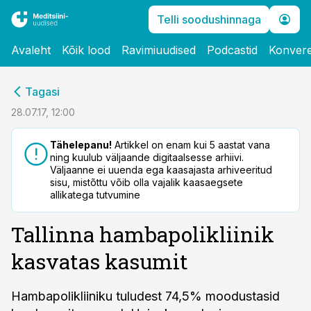
Telli soodushinnaga
Avaleht
Kõik lood
Ravimiuudised
Podcastid
Konvere
cebook
Tagasi
Twitter)
28.07.17, 12:00
kedIn
Tähelepanu!
Artikkel on enam kui 5 aastat vana
ning kuulub väljaande digitaalsesse arhiivi.
ail
Väljaanne ei uuenda ega kaasajasta arhiveeritud
sisu, mistõttu võib olla vajalik kaasaegsete
k
allikatega tutvumine
Tallinna hambapolikliinik
kasvatas kasumit
Hambapolikliiniku tuludest 74,5% moodustasid