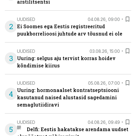
arstilitsentsi
UUDISED
04.08.26, 09:00
2
Ei Soomes ega Eestis registreeritud
puukborrelioosi juhtude arv tõusnud ei ole
UUDISED
03.08.26, 15:00
3
Uuring: selgus aju tervist korras hoidev
kõndimise kiirus
UUDISED
05.08.26, 07:00
Uuring: hormonaalset kontratseptsiooni
4
kasutanud naised alustasid sagedamini
semaglutiidiravi
UUDISED
04.08.26, 09:49
5
Delfi: Eestis hakatakse arendama uudset