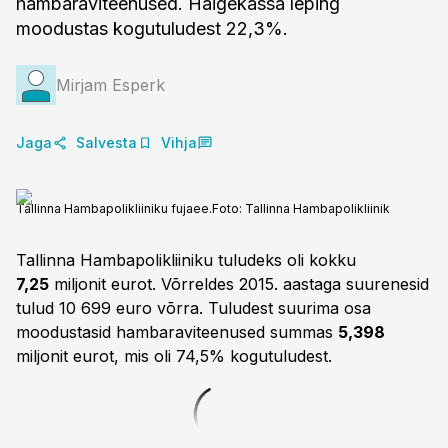
hambaraviteenused. Haigekassa leping
moodustas kogutuludest 22,3%.
Mirjam Esperk
Jaga
Salvesta
Vihja
Tallinna Hambapolikliiniku fujaee.
Foto:
Tallinna Hambapolikliinik
Tallinna Hambapolikliiniku tuludeks oli kokku
7,25
miljonit eurot. Võrreldes 2015. aastaga suurenesid
tulud 10 699 euro võrra. Tuludest suurima osa
moodustasid hambaraviteenused summas
5,398
miljonit eurot, mis oli 74,5% kogutuludest.