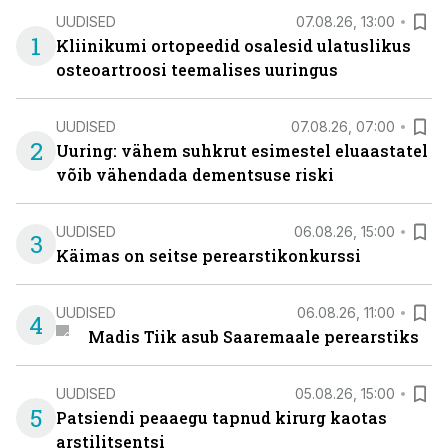
UUDISED
07.08.26, 13:00
1
Kliinikumi ortopeedid osalesid ulatuslikus
osteoartroosi teemalises uuringus
UUDISED
07.08.26, 07:00
2
Uuring: vähem suhkrut esimestel eluaastatel
võib vähendada dementsuse riski
UUDISED
06.08.26, 15:00
3
Käimas on seitse perearstikonkurssi
UUDISED
06.08.26, 11:00
4
Madis Tiik asub Saaremaale perearstiks
UUDISED
05.08.26, 15:00
5
Patsiendi peaaegu tapnud kirurg kaotas
arstilitsentsi