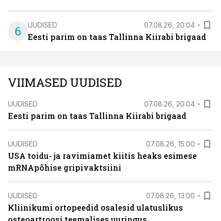
UUDISED
07.08.26, 20:04
6
Eesti parim on taas Tallinna Kiirabi brigaad
VIIMASED UUDISED
UUDISED
07.08.26, 20:04
Eesti parim on taas Tallinna Kiirabi brigaad
UUDISED
07.08.26, 15:00
USA toidu- ja ravimiamet kiitis heaks esimese
mRNApõhise gripivaktsiini
UUDISED
07.08.26, 13:00
Kliinikumi ortopeedid osalesid ulatuslikus
osteoartroosi teemalises uuringus