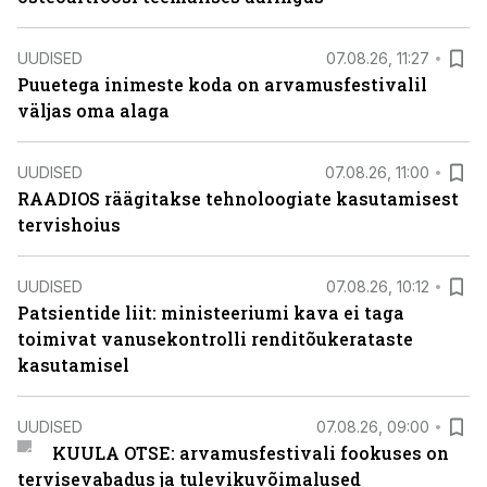
UUDISED
07.08.26, 11:27
Puuetega inimeste koda on arvamusfestivalil
väljas oma alaga
UUDISED
07.08.26, 11:00
RAADIOS räägitakse tehnoloogiate kasutamisest
tervishoius
UUDISED
07.08.26, 10:12
Patsientide liit: ministeeriumi kava ei taga
toimivat vanusekontrolli renditõukerataste
kasutamisel
UUDISED
07.08.26, 09:00
KUULA OTSE: arvamusfestivali fookuses on
tervisevabadus ja tulevikuvõimalused