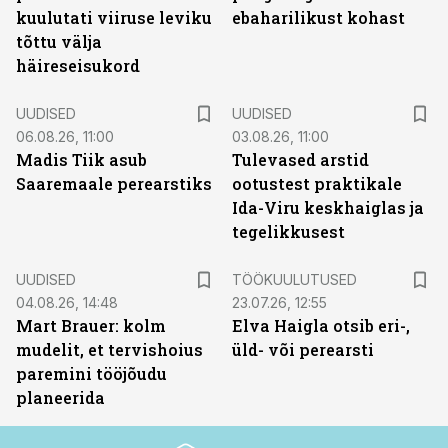
kuulutati viiruse leviku
ebaharilikust kohast
tõttu välja
häireseisukord
UUDISED
UUDISED
06.08.26, 11:00
03.08.26, 11:00
Madis Tiik asub
Tulevased arstid
Saaremaale perearstiks
ootustest praktikale
Ida-Viru keskhaiglas ja
tegelikkusest
ST
UUDISED
TÖÖKUULUTUSED
04.08.26, 14:48
23.07.26, 12:55
Mart Brauer: kolm
Elva Haigla otsib eri-,
mudelit, et tervishoius
üld- või perearsti
paremini tööjõudu
planeerida