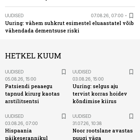
UUDISED
07.08.26, 07:00
Uuring: vähem suhkrut esimestel eluaastatel võib
vähendada dementsuse riski
HETKEL KUUM
UUDISED
UUDISED
05.08.26, 15:00
03.08.26, 15:00
Patsiendi peaaegu
Uuring: selgus aju
tapnud kirurg kaotas
tervist korras hoidev
arstilitsentsi
kõndimise kiirus
UUDISED
UUDISED
03.08.26, 07:00
31.07.26, 10:38
Hispaania
Noor rootslane avastas
päikeserannikul
puugi väga