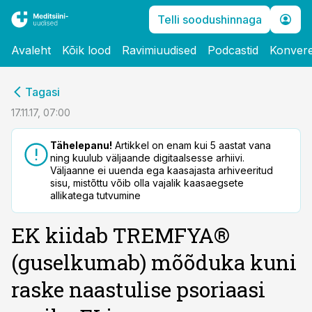
Telli soodushinnaga
Avaleht
Kõik lood
Ravimiuudised
Podcastid
Konvere
cebook
Tagasi
Twitter)
17.11.17, 07:00
kedIn
Tähelepanu!
Artikkel on enam kui 5 aastat vana
ning kuulub väljaande digitaalsesse arhiivi.
ail
Väljaanne ei uuenda ega kaasajasta arhiveeritud
sisu, mistõttu võib olla vajalik kaasaegsete
k
allikatega tutvumine
EK kiidab TREMFYA®
(guselkumab) mõõduka kuni
raske naastulise psoriaasi