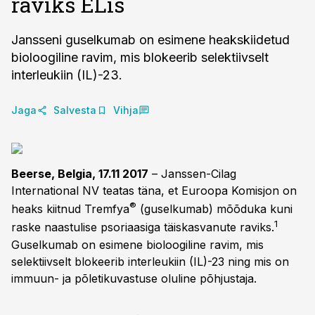
raviks ELis
Jansseni guselkumab on esimene heakskiidetud
bioloogiline ravim, mis blokeerib selektiivselt
interleukiin (IL)-23.
Jaga
Salvesta
Vihja
Beerse, Belgia, 17.11 2017
– Janssen-Cilag
International NV teatas täna, et Euroopa Komisjon on
®
heaks kiitnud Tremfya
(guselkumab) mõõduka kuni
1
raske naastulise psoriaasiga täiskasvanute raviks.
Guselkumab on esimene bioloogiline ravim, mis
selektiivselt blokeerib interleukiin (IL)-23 ning mis on
immuun- ja põletikuvastuse oluline põhjustaja.