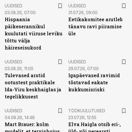
UUDISED
UUDISED
03.08.26, 07:00
31.07.26, 09:00
Hispaania
Eetikakomitee arutleb
päikeserannikul
tänavu ravi piiramise
kuulutati viiruse leviku
üle
tõttu välja
häireseisukord
UUDISED
UUDISED
03.08.26, 11:00
29.07.26, 07:00
Tulevased arstid
Igapäevased ravimid
ootustest praktikale
tõstavad eakate
Ida-Viru keskhaiglas ja
kukkumisriski
tegelikkusest
ST
UUDISED
TÖÖKUULUTUSED
04.08.26, 14:48
23.07.26, 12:55
Mart Brauer: kolm
Elva Haigla otsib eri-,
mudelit, et tervishoius
üld- või perearsti