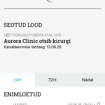
SEOTUD LOOD
TÖÖKUULUTUSED
13.07.26, 12:10
ST
Aurora Clinic otsib kirurgi
Kandideerimise tähtaeg: 13.08.26
24H
72H
Nädal
ENIMLOETUD
UUDISED
04.08.26, 09:00