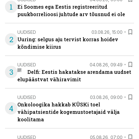
1
Ei Soomes ega Eestis registreeritud
puukborrelioosi juhtude arv tõusnud ei ole
UUDISED
03.08.26, 15:00
2
Uuring: selgus aju tervist korras hoidev
kõndimise kiirus
UUDISED
04.08.26, 09:49
3
Delfi: Eestis hakatakse arendama uudset
elupäästvat vähiravimit
UUDISED
03.08.26, 09:00
Onkoloogika hakkab KÜSKi toel
4
vähipatsientide kogemustoetajaid välja
koolitama
UUDISED
05.08.26, 07:00