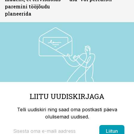
paremini tööjõudu
planeerida
LIITU UUDISKIRJAGA
Telli uudiskiri ning saad oma postkasti päeva
olulisemad uudised.
Liitun