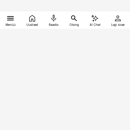
Menüü
Uudised
Raadio
Otsing
AI Chat
Logi sisse
Vana-Lõuna 39/1, 19094 Tallinn
(+372) 667 0111
meditsiiniuudised@aripaev.ee
Tellimisega seotud küsimused:
tellimiskeskus@aripaev.ee
Telli
Reklaam
Firmast
Sisu kasutamisõigused
Ajakirjaniku