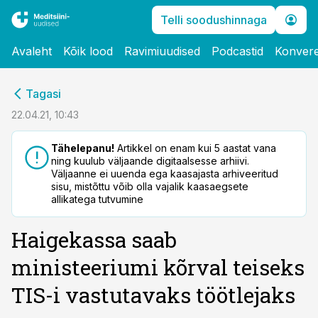
Telli soodushinnaga
Avaleht
Kõik lood
Ravimiuudised
Podcastid
Konvere
cebook
Tagasi
Twitter)
22.04.21, 10:43
kedIn
Tähelepanu!
Artikkel on enam kui 5 aastat vana
ning kuulub väljaande digitaalsesse arhiivi.
ail
Väljaanne ei uuenda ega kaasajasta arhiveeritud
sisu, mistõttu võib olla vajalik kaasaegsete
k
allikatega tutvumine
Haigekassa saab
ministeeriumi kõrval teiseks
TIS-i vastutavaks töötlejaks