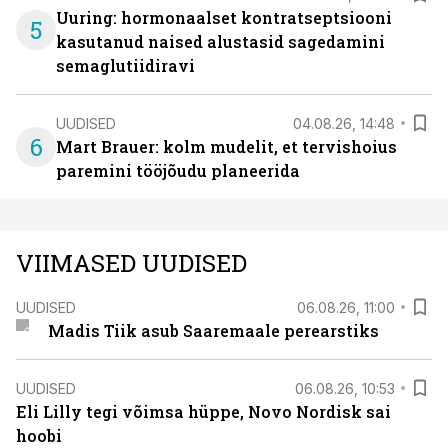
Uuring: hormonaalset kontratseptsiooni
5
kasutanud naised alustasid sagedamini
semaglutiidiravi
UUDISED
04.08.26, 14:48
6
Mart Brauer: kolm mudelit, et tervishoius
paremini tööjõudu planeerida
VIIMASED UUDISED
UUDISED
06.08.26, 11:00
Madis Tiik asub Saaremaale perearstiks
UUDISED
06.08.26, 10:53
Eli Lilly tegi võimsa hüppe, Novo Nordisk sai
hoobi