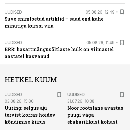
UUDISED
05.08.26, 12:49
Suve enimloetud artiklid – saad end kahe
minutiga kurssi viia
UUDISED
05.08.26, 11:49
ERR: hasartmängusõltlaste hulk on viimastel
aastatel kasvanud
HETKEL KUUM
UUDISED
UUDISED
03.08.26, 15:00
31.07.26, 10:38
Uuring: selgus aju
Noor rootslane avastas
tervist korras hoidev
puugi väga
kõndimise kiirus
ebaharilikust kohast