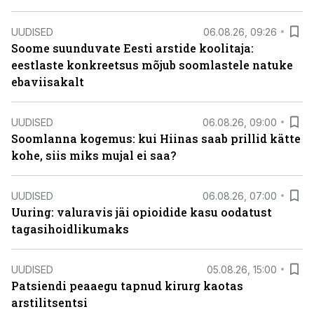
UUDISED
06.08.26, 09:26
Soome suunduvate Eesti arstide koolitaja:
eestlaste konkreetsus mõjub soomlastele natuke
ebaviisakalt
UUDISED
06.08.26, 09:00
Soomlanna kogemus: kui Hiinas saab prillid kätte
kohe, siis miks mujal ei saa?
UUDISED
06.08.26, 07:00
Uuring: valuravis jäi opioidide kasu oodatust
tagasihoidlikumaks
UUDISED
05.08.26, 15:00
Patsiendi peaaegu tapnud kirurg kaotas
arstilitsentsi