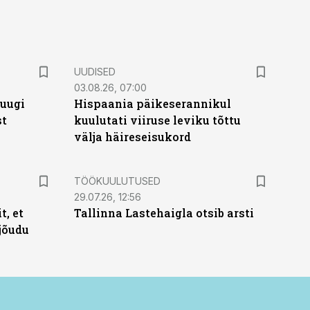
UUDISED
03.08.26, 07:00
puugi
Hispaania päikeserannikul
st
kuulutati viiruse leviku tõttu
välja häireseisukord
ST
TÖÖKUULUTUSED
29.07.26, 12:56
t, et
Tallinna Lastehaigla otsib arsti
jõudu