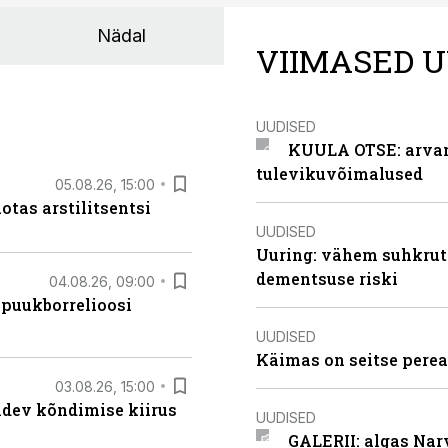
Nädal
VIIMASED U
UUDISED
KUULA OTSE: arvamu
tulevikuvõimalused
05.08.26, 15:00
otas arstilitsentsi
UUDISED
Uuring: vähem suhkrut
dementsuse riski
04.08.26, 09:00
 puukborrelioosi
UUDISED
Käimas on seitse perea
03.08.26, 15:00
oidev kõndimise kiirus
UUDISED
GALERII: algas Nar