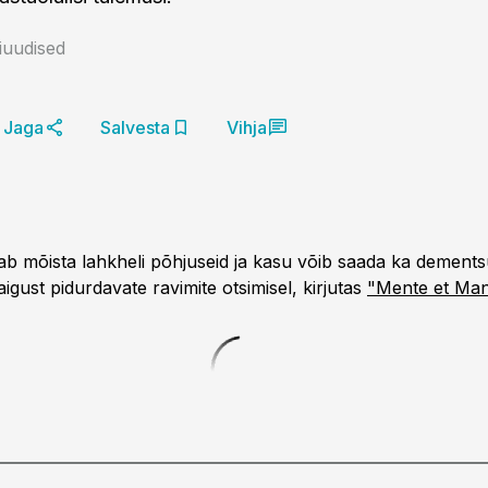
niuudised
Jaga
Salvesta
Vihja
tab mõista lahkheli põhjuseid ja kasu võib saada ka dements
igust pidurdavate ravimite otsimisel, kirjutas
"Mente et Ma