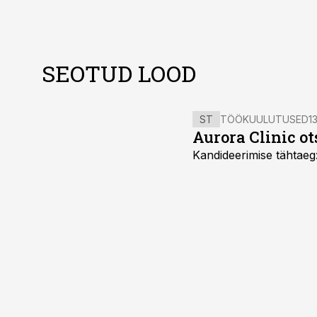
SEOTUD LOOD
ST
TÖÖKUULUTUSED
13
Aurora Clinic o
Kandideerimise tähtaeg