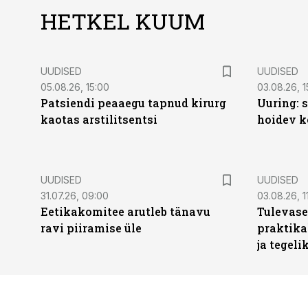
HETKEL KUUM
UUDISED
UUDISED
05.08.26, 15:00
03.08.26, 1
Patsiendi peaaegu tapnud kirurg
Uuring: s
kaotas arstilitsentsi
hoidev k
UUDISED
UUDISED
31.07.26, 09:00
03.08.26, 1
Eetikakomitee arutleb tänavu
Tulevase
ravi piiramise üle
praktika
ja tegeli