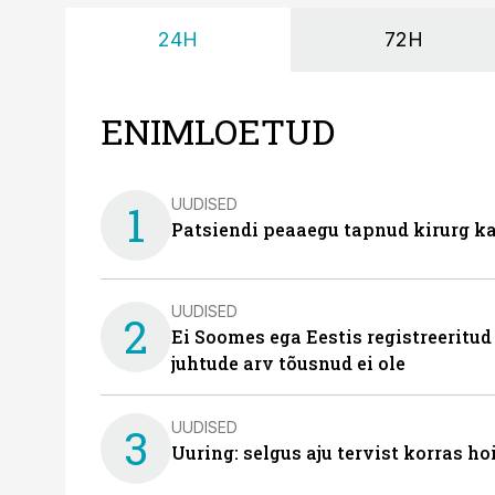
24H
72H
ENIMLOETUD
UUDISED
1
Patsiendi peaaegu tapnud kirurg ka
UUDISED
2
Ei Soomes ega Eestis registreeritud
juhtude arv tõusnud ei ole
UUDISED
3
Uuring: selgus aju tervist korras h