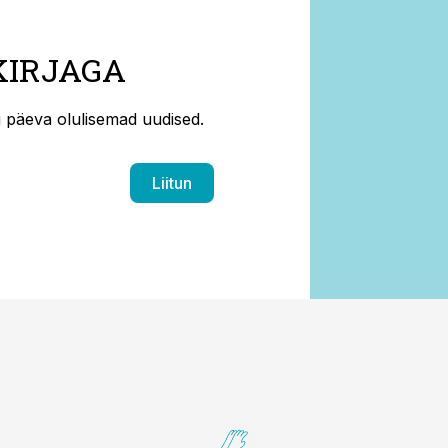
KIRJAGA
ti päeva olulisemad uudised.
Liitun