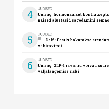
UUDISED
4
Uuring: hormonaalset kontratsept
naised alustasid sagedamini semag
UUDISED
5
Delfi: Eestis hakatakse arenda
vähiravimit
UUDISED
6
Uuring: GLP-1 ravimid võivad suure
väljalangemise riski