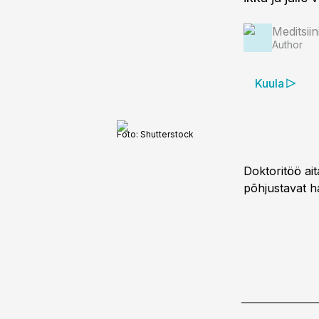
Meditsii
Author
Kuula
Foto:
Shutterstock
Doktoritöö ai
põhjustavat ha