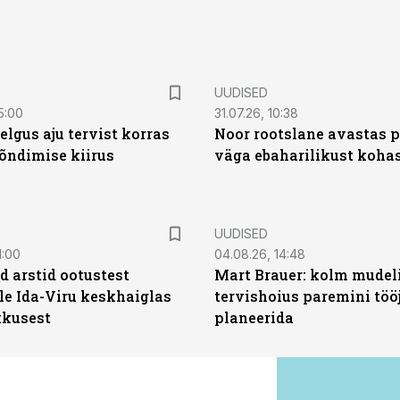
UUDISED
5:00
31.07.26, 10:38
elgus aju tervist korras
Noor rootslane avastas 
õndimise kiirus
väga ebaharilikust koha
UUDISED
1:00
04.08.26, 14:48
d arstid ootustest
Mart Brauer: kolm mudeli
le Ida-Viru keskhaiglas
tervishoius paremini töö
kkusest
planeerida