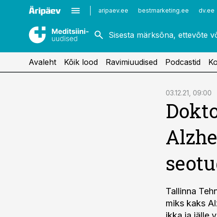
Kardioloogia
Uroloogia
aripaev.ee
bestmarketing.ee
dv.ee
Kirurgia
Vaktsineerimine
Naistehaigused
Avaleht
Kõik lood
Ravimiuudised
Podcastid
Ko
cebook
03.12.21, 09:00
Dokto
Twitter)
kedIn
Alzhe
ail
seotu
k
Tallinna Tehn
miks kaks Al
ikka ja jälle 