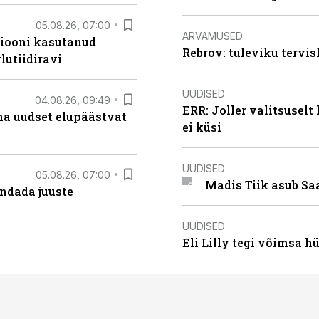
05.08.26, 07:00
ARVAMUSED
siooni kasutanud
Rebrov: tuleviku tervis
lutiidiravi
UUDISED
04.08.26, 09:49
ERR: Joller valitsuselt
ma uudset elupäästvat
ei küsi
UUDISED
05.08.26, 07:00
Madis Tiik asub Sa
ndada juuste
UUDISED
Eli Lilly tegi võimsa h