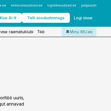
Iseteenindus
s.ee
kinnisvarauudised.ee
logistikauudised.ee
palgauudised.ee
Telli Meditsiiniuudised
Küsi AI-lt
Telli soodushinnaga
Logi sisse
vise raamatuklubi
Töö
Minu MU.ee
oritöö uuris,
ngut annavad