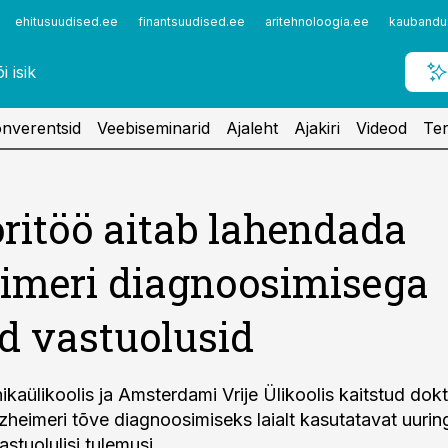
ehitusuudised.ee
finantsuudised.ee
aritehnoloogia.ee
kaubandu
nverentsid
Veebiseminarid
Ajaleht
Ajakiri
Videod
Ter
ritöö aitab lahendada
imeri diagnoosimisega
d vastuolusid
ikaülikoolis ja Amsterdami Vrije Ülikoolis kaitstud dokt
zheimeri tõve diagnoosimiseks laialt kasutatavat uuri
vastuolulisi tulemusi.