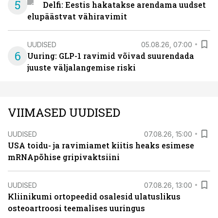
5
Delfi: Eestis hakatakse arendama uudset
elupäästvat vähiravimit
UUDISED
05.08.26, 07:00
6
Uuring: GLP-1 ravimid võivad suurendada
juuste väljalangemise riski
VIIMASED UUDISED
UUDISED
07.08.26, 15:00
USA toidu- ja ravimiamet kiitis heaks esimese
mRNApõhise gripivaktsiini
UUDISED
07.08.26, 13:00
Kliinikumi ortopeedid osalesid ulatuslikus
osteoartroosi teemalises uuringus