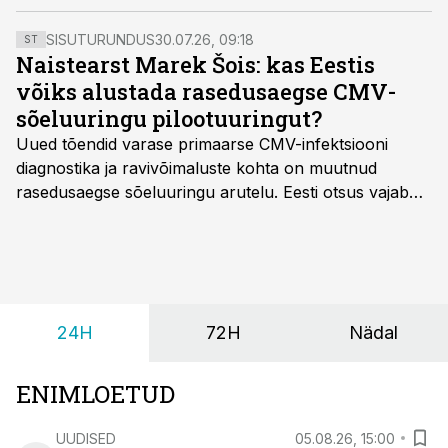
teinud mitu pööret ja julgustab ka teisi muudatusi
tegema.
SISUTURUNDUS
30.07.26, 09:18
ST
Naistearst Marek Šois: kas Eestis
võiks alustada rasedusaegse CMV-
sõeluuringu pilootuuringut?
Uued tõendid varase primaarse CMV-infektsiooni
diagnostika ja ravivõimaluste kohta on muutnud
rasedusaegse sõeluuringu arutelu. Eesti otsus vajab
siiski kohalikke epidemioloogilisi andmeid ning
rasedusaegse ja vastsündinute sõeluuringu võrdlust,
kirjutab naistearst dr Marek Šois, kes on
spetsialiseerunud lootemeditsiinile.
24H
72H
Nädal
ENIMLOETUD
UUDISED
05.08.26, 15:00