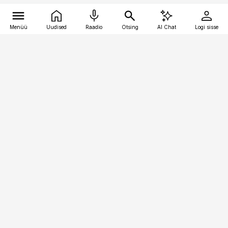
Menüü
Uudised
Raadio
Otsing
AI Chat
Logi sisse
Vana-Lõuna 39/1, 19094 Tallinn
(+372) 667 0111
meditsiiniuudised@aripaev.ee
Tellimisega seotud küsimused:
tellimiskeskus@aripaev.ee
Telli
Reklaam
Firmast
Sisu kasutamisõigused
Ajakirjaniku
eetikakoodeks
Üldtingimused
Privaatsustingimused