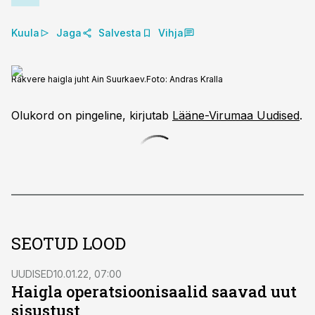
Kuula
Jaga
Salvesta
Vihja
Rakvere haigla juht Ain Suurkaev.
Foto:
Andras Kralla
Olukord on pingeline, kirjutab
Lääne-Virumaa Uudised
.
SEOTUD LOOD
UUDISED
10.01.22, 07:00
Haigla operatsioonisaalid saavad uut
sisustust