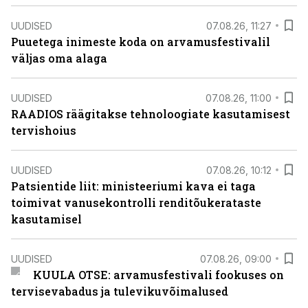
UUDISED
07.08.26, 11:27
Puuetega inimeste koda on arvamusfestivalil
väljas oma alaga
UUDISED
07.08.26, 11:00
RAADIOS räägitakse tehnoloogiate kasutamisest
tervishoius
UUDISED
07.08.26, 10:12
Patsientide liit: ministeeriumi kava ei taga
toimivat vanusekontrolli renditõukerataste
kasutamisel
UUDISED
07.08.26, 09:00
KUULA OTSE: arvamusfestivali fookuses on
tervisevabadus ja tulevikuvõimalused