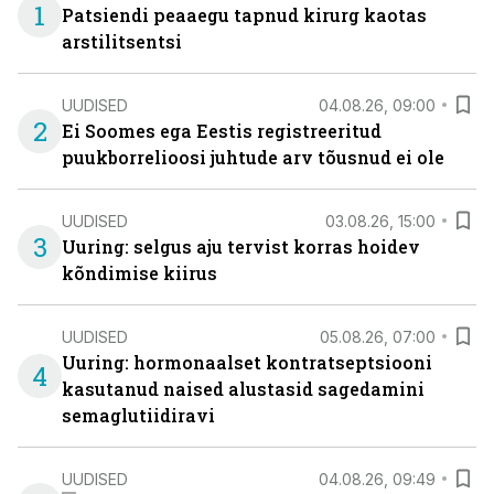
1
Patsiendi peaaegu tapnud kirurg kaotas
arstilitsentsi
UUDISED
04.08.26, 09:00
2
Ei Soomes ega Eestis registreeritud
puukborrelioosi juhtude arv tõusnud ei ole
UUDISED
03.08.26, 15:00
3
Uuring: selgus aju tervist korras hoidev
kõndimise kiirus
UUDISED
05.08.26, 07:00
Uuring: hormonaalset kontratseptsiooni
4
kasutanud naised alustasid sagedamini
semaglutiidiravi
UUDISED
04.08.26, 09:49