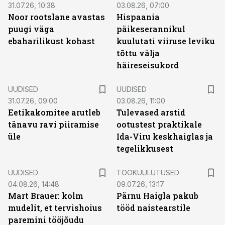
31.07.26, 10:38
03.08.26, 07:00
Noor rootslane avastas
Hispaania
puugi väga
päikeserannikul
ebaharilikust kohast
kuulutati viiruse leviku
tõttu välja
häireseisukord
UUDISED
UUDISED
31.07.26, 09:00
03.08.26, 11:00
Eetikakomitee arutleb
Tulevased arstid
tänavu ravi piiramise
ootustest praktikale
üle
Ida-Viru keskhaiglas ja
tegelikkusest
ST
UUDISED
TÖÖKUULUTUSED
04.08.26, 14:48
09.07.26, 13:17
Mart Brauer: kolm
Pärnu Haigla pakub
mudelit, et tervishoius
tööd naistearstile
paremini tööjõudu