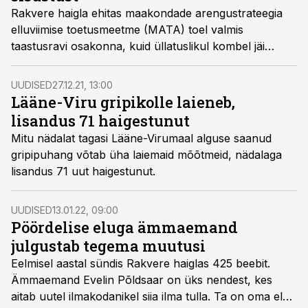
Rakvere haigla ehitas maakondade arengustrateegia
elluviimise toetusmeetme (MATA) toel valmis
taastusravi osakonna, kuid üllatuslikul kombel jäi
toetusraha omajagu üle.
UUDISED
27.12.21, 13:00
Lääne-Viru gripikolle laieneb,
lisandus 71 haigestunut
Mitu nädalat tagasi Lääne-Virumaal alguse saanud
gripipuhang võtab üha laiemaid mõõtmeid, nädalaga
lisandus 71 uut haigestunut.
UUDISED
13.01.22, 09:00
Pöördelise eluga ämmaemand
julgustab tegema muutusi
Eelmisel aastal sündis Rakvere haiglas 425 beebit.
Ämmaemand Evelin Põldsaar on üks nendest, kes
aitab uutel ilmakodanikel siia ilma tulla. Ta on oma elus