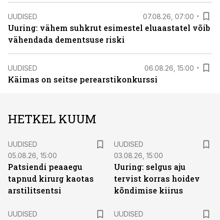
UUDISED
07.08.26, 07:00
Uuring: vähem suhkrut esimestel eluaastatel võib
vähendada dementsuse riski
UUDISED
06.08.26, 15:00
Käimas on seitse perearstikonkurssi
HETKEL KUUM
UUDISED
UUDISED
05.08.26, 15:00
03.08.26, 15:00
Patsiendi peaaegu
Uuring: selgus aju
tapnud kirurg kaotas
tervist korras hoidev
arstilitsentsi
kõndimise kiirus
UUDISED
UUDISED