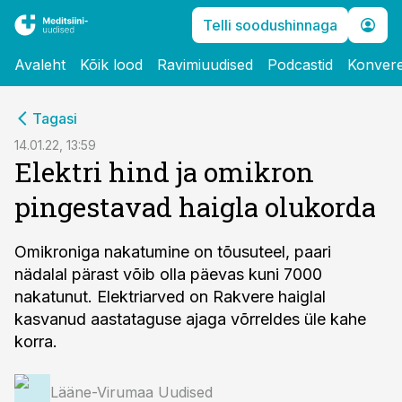
Telli soodushinnaga
Avaleht
Kõik lood
Ravimiuudised
Podcastid
Konvere
cebook
Tagasi
Twitter)
14.01.22, 13:59
Elektri hind ja omikron
kedIn
pingestavad haigla olukorda
ail
k
Omikroniga nakatumine on tõusuteel, paari
nädalal pärast võib olla päevas kuni 7000
nakatunut. Elektriarved on Rakvere haiglal
kasvanud aastataguse ajaga võrreldes üle kahe
korra.
Lääne-Virumaa Uudised