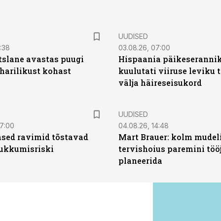
UUDISED
0:38
03.08.26, 07:00
tslane avastas puugi
Hispaania päikeseranni
harilikust kohast
kuulutati viiruse leviku 
välja häireseisukord
UUDISED
07:00
04.08.26, 14:48
sed ravimid tõstavad
Mart Brauer: kolm mudeli
ukkumisriski
tervishoius paremini töö
planeerida