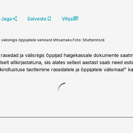
Jaga
Salvesta
Vihja
välisriigis õppijatele senisest lihtsamaks.
Foto:
Shutterstock
id rasedad ja välisriigis õppijad haigekassale dokumente saatm
lselt allkirjastatuna, siis alates sellest aastast saab need esit
indlustuse taotlemine rasedatele ja õppijatele välismaal" k