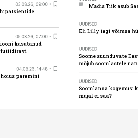
03.08.26, 09:00
Madis Tiik asub Sa
hipatsientide
UUDISED
Eli Lilly tegi võimsa h
05.08.26, 07:00
siooni kasutanud
UUDISED
lutiidiravi
Soome suunduvate Eesti
mõjub soomlastele nat
04.08.26, 14:48
ishoius paremini
UUDISED
Soomlanna kogemus: kui
mujal ei saa?