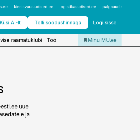
Iseteenindus
s.ee
kinnisvarauudised.ee
logistikauudised.ee
palgauudised.ee
Telli Meditsiiniuudised
Küsi AI-lt
Telli soodushinnaga
Logi sisse
vise raamatuklubi
Töö
Minu MU.ee
s
eesti.ee uue
asedatele ja