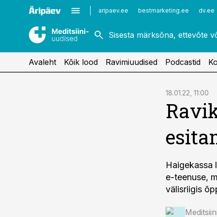
Kardioloogia
Uroloogia
aripaev.ee
bestmarketing.ee
dv.ee
Kirurgia
Vaktsineerimine
Naistehaigused
Avaleht
Kõik lood
Ravimiuudised
Podcastid
Ko
cebook
18.01.22, 11:00
Ravik
Twitter)
kedIn
esita
ail
k
Haigekassa l
e-teenuse, m
välisriigis õ
Meditsii