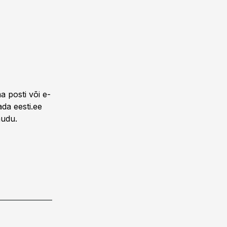
a posti või e-
ada eesti.ee
audu.