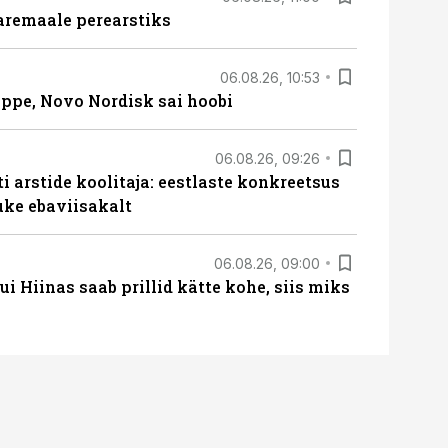
aremaale perearstiks
06.08.26, 10:53
üppe, Novo Nordisk sai hoobi
06.08.26, 09:26
 arstide koolitaja: eestlaste konkreetsus
uke ebaviisakalt
06.08.26, 09:00
 Hiinas saab prillid kätte kohe, siis miks