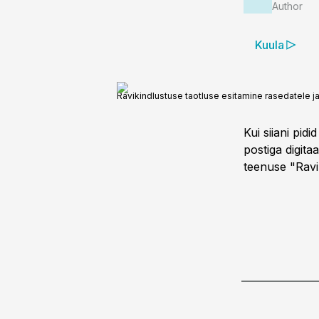
Author
Kuula
Ravikindlustuse taotluse esitamine rasedatele ja 
Kui siiani pid
postiga digitaa
teenuse "Ravik