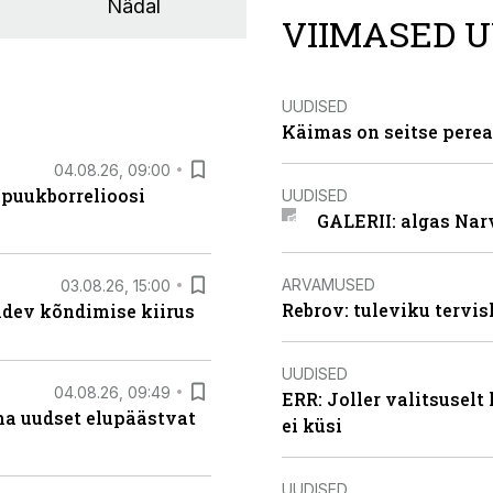
Nädal
VIIMASED U
UUDISED
Käimas on seitse perea
04.08.26, 09:00
 puukborrelioosi
UUDISED
GALERII: algas Nar
ARVAMUSED
03.08.26, 15:00
Rebrov: tuleviku tervis
oidev kõndimise kiirus
UUDISED
04.08.26, 09:49
ERR: Joller valitsuselt
ma uudset elupäästvat
ei küsi
UUDISED