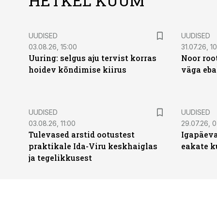
HETKEL KUUM
UUDISED
UUDISED
03.08.26, 15:00
31.07.26, 1
Uuring: selgus aju tervist korras
Noor roo
hoidev kõndimise kiirus
väga eba
UUDISED
UUDISED
03.08.26, 11:00
29.07.26, 
Tulevased arstid ootustest
Igapäeva
praktikale Ida-Viru keskhaiglas
eakate k
ja tegelikkusest