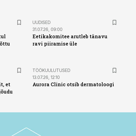
UUDISED
31.07.26, 09:00
kul
Eetikakomitee arutleb tänavu
tõttu
ravi piiramise üle
ST
TÖÖKUULUTUSED
13.07.26, 12:10
t, et
Aurora Clinic otsib dermatoloogi
jõudu