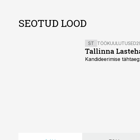
SEOTUD LOOD
ST
TÖÖKUULUTUSED
2
Tallinna Lasteha
Kandideerimise tähtaeg