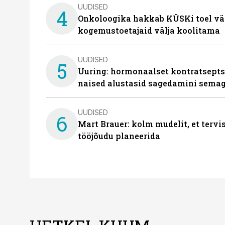
UUDISED
4
Onkoloogika hakkab KÜSKi toel vä
kogemustoetajaid välja koolitama
UUDISED
5
Uuring: hormonaalset kontratsept
naised alustasid sagedamini semag
UUDISED
6
Mart Brauer: kolm mudelit, et terv
tööjõudu planeerida