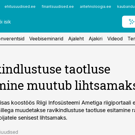
ehitusuudised.ee
finantsuudised.ee
aritehnoloogia.ee
kaubandu
nverentsid
Veebiseminarid
Ajaleht
Ajakiri
Videod
Ter
indlustuse taotluse
mine muutub lihtsamak
isas koostöös Riigi Infosüsteemi Ametiga riigiportaali 
illega muudetakse ravikindlustuse taotluse esitamine r
ppijatele senisest lihtsamaks.
niuudised