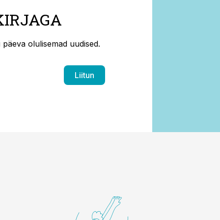
KIRJAGA
ti päeva olulisemad uudised.
Liitun