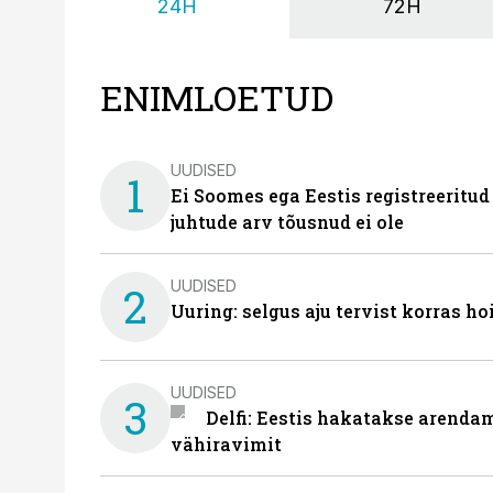
24H
72H
ENIMLOETUD
UUDISED
1
Ei Soomes ega Eestis registreeritud
juhtude arv tõusnud ei ole
UUDISED
2
Uuring: selgus aju tervist korras h
UUDISED
3
Delfi: Eestis hakatakse arenda
vähiravimit