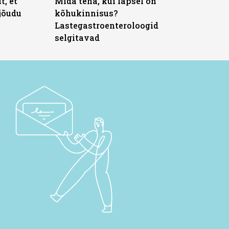
t, et
Mida teha, kui lapsel on
jõudu
kõhukinnisus?
Lastegastroenteroloogid
selgitavad