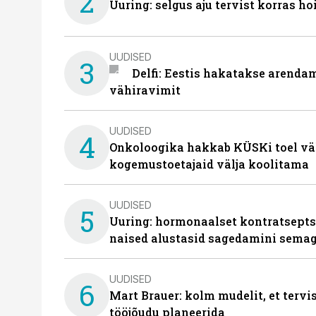
2
Uuring: selgus aju tervist korras h
UUDISED
3
Delfi: Eestis hakatakse arenda
vähiravimit
UUDISED
4
Onkoloogika hakkab KÜSKi toel vä
kogemustoetajaid välja koolitama
UUDISED
5
Uuring: hormonaalset kontratsept
naised alustasid sagedamini semag
UUDISED
6
Mart Brauer: kolm mudelit, et terv
tööjõudu planeerida