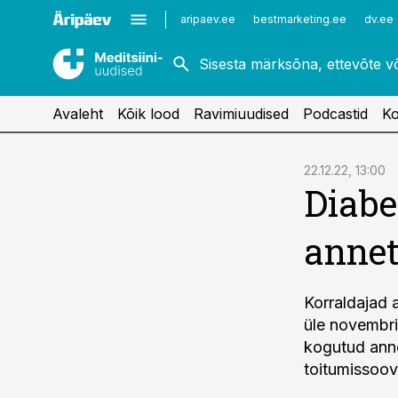
Kardioloogia
Uroloogia
aripaev.ee
bestmarketing.ee
dv.ee
Kirurgia
Vaktsineerimine
Naistehaigused
Avaleht
Kõik lood
Ravimiuudised
Podcastid
Ko
cebook
22.12.22, 13:00
Diabe
Twitter)
kedIn
anne
ail
k
Korraldajad a
üle novembri
kogutud anne
toitumissoov