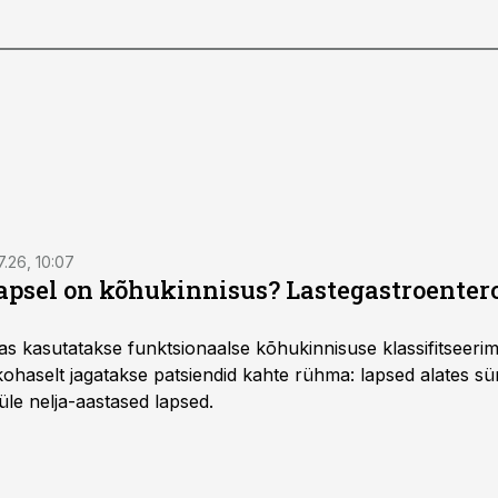
7.26, 10:07
lapsel on kõhukinnisus? Lastegastroenter
as kasutatakse funktsionaalse kõhukinnisuse klassifitseer
e kohaselt jagatakse patsiendid kahte rühma: lapsed alates sün
üle nelja-aastased lapsed.