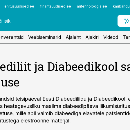
ehitusuudised.ee
finantsuudised.ee
aritehnoloogia.ee
kaubandu
nverentsid
Veebiseminarid
Ajaleht
Ajakiri
Videod
Ter
ediliit ja Diabeedikool s
tuse
ndsid teisipäeval Eesti Diabeediliidu ja Diabeedikooli 
s heategevusliku maailma diabeedipäeva liikumisüritu
tuse, mille abil valmib diabeediga elavatele patsienti
itustega elektroonne materjal.