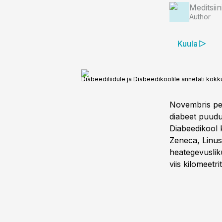
Meditsii
Author
Kuula
Diabeediliidule ja Diabeedikoolile annetati kokk
Novembris pee
diabeet puudut
Diabeedikool 
Zeneca, Linus
heategevusliku
viis kilomeetrit