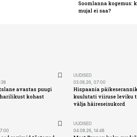
Soomlanna kogemus: kui
mujal ei saa?
UUDISED
0:38
03.08.26, 07:00
tslane avastas puugi
Hispaania päikeseranni
harilikust kohast
kuulutati viiruse leviku 
välja häireseisukord
UUDISED
07:00
04.08.26, 14:48