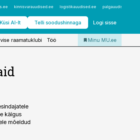
Iseteenindus
s.ee
kinnisvarauudised.ee
logistikauudised.ee
palgauudised.ee
Telli Meditsiiniuudised
Küsi AI-lt
Telli soodushinnaga
Logi sisse
vise raamatuklubi
Töö
Minu MU.ee
aid
esindajatele
se käigus
dele mõeldud