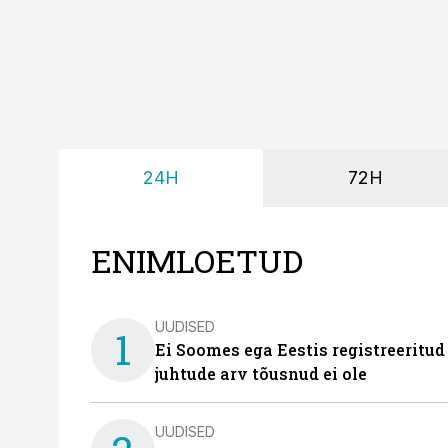
24H
72H
ENIMLOETUD
UUDISED
1
Ei Soomes ega Eestis registreeritud
juhtude arv tõusnud ei ole
UUDISED