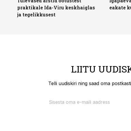
Tulevased arstid ootustest
Igapäeva
praktikale Ida-Viru keskhaiglas
eakate k
ja tegelikkusest
LIITU UUDIS
Telli uudiskiri ning saad oma postkas