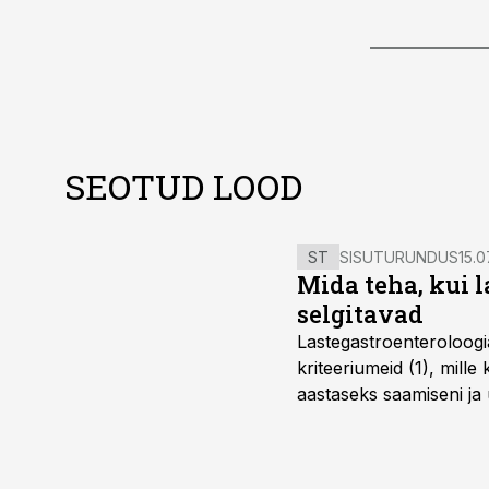
SEOTUD LOOD
ST
SISUTURUNDUS
15.0
Mida teha, kui 
selgitavad
Lastegastroenteroloogi
kriteeriumeid (1), mill
aastaseks saamiseni ja 