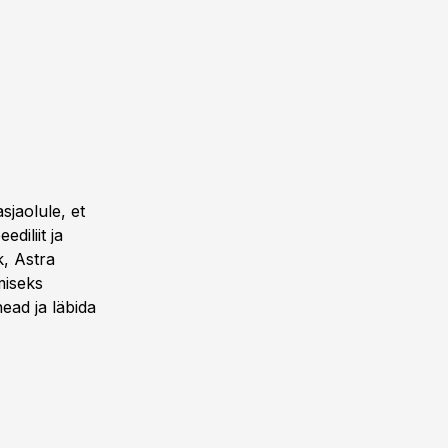
jaolule, et
diliit ja
k, Astra
miseks
ead ja läbida