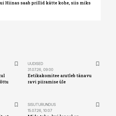
 Hiinas saab prillid kätte kohe, siis miks
UUDISED
31.07.26, 09:00
kul
Eetikakomitee arutleb tänavu
tõttu
ravi piiramise üle
ST
SISUTURUNDUS
15.07.26, 10:07