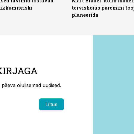
sed ravimid tõstavad
Mart Brauer: kolm mudeli
ukkumisriski
tervishoius paremini töö
planeerida
KIRJAGA
ti päeva olulisemad uudised.
Liitun