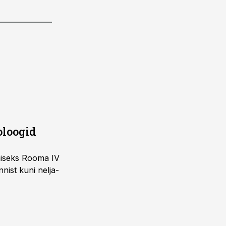
oloogid
imiseks Rooma IV
nist kuni nelja-