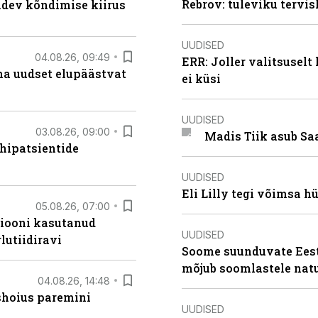
Rebrov: tuleviku tervis
oidev kõndimise kiirus
UUDISED
04.08.26, 09:49
ERR: Joller valitsuselt
ma uudset elupäästvat
ei küsi
UUDISED
03.08.26, 09:00
Madis Tiik asub Sa
hipatsientide
UUDISED
Eli Lilly tegi võimsa h
05.08.26, 07:00
siooni kasutanud
UUDISED
lutiidiravi
Soome suunduvate Eesti
mõjub soomlastele nat
04.08.26, 14:48
ishoius paremini
UUDISED