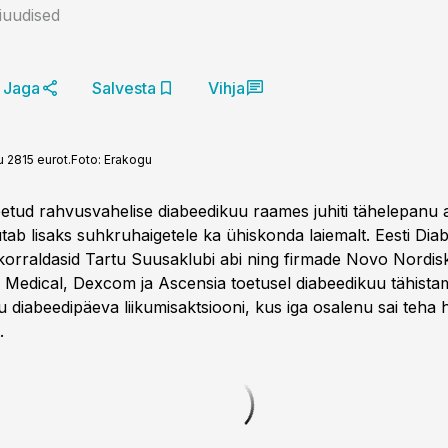
niuudised
Jaga
Salvesta
Vihja
u 2815 eurot.
Foto:
Erakogu
tud rahvusvahelise diabeedikuu raames juhiti tähelepanu as
ab lisaks suhkruhaigetele ka ühiskonda laiemalt. Eesti Diabee
korraldasid Tartu Suusaklubi abi ning firmade Novo Nordis
 Medical, Dexcom ja Ascensia toetusel diabeedikuu tähista
 diabeedipäeva liikumisaktsiooni, kus iga osalenu sai teha h
.